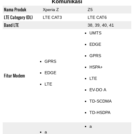
Komunikasi
Nama Produk
Xperia Z
Z5
LTE Category (DL)
LTE CAT3
LTE CAT6
Band LTE
38, 39, 40, 41
UMTS
EDGE
GPRS
GPRS
HSPA+
EDGE
Fitur Modem
LTE
LTE
EV-DO A
TD-SCDMA
TD-HSDPA
a
a