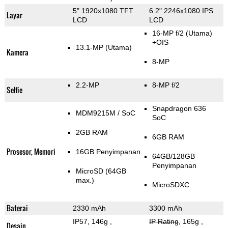
5" 1920x1080 TFT
6.2" 2246x1080 IPS
Layar
LCD
LCD
16-MP f/2
(Utama)
+OIS
13.1-MP
(Utama)
Kamera
8-MP
2.2-MP
8-MP f/2
Selfie
Snapdragon 636
MDM9215M / SoC
SoC
2GB RAM
6GB RAM
Prosesor, Memori
16GB Penyimpanan
64GB/128GB
Penyimpanan
MicroSD (64GB
max.)
MicroSDXC
Baterai
2330 mAh
3300 mAh
IP57, 146g
,
IP Rating
, 165g
,
Desain