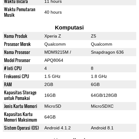
Waktu Bicara
11 hours
Waktu Pemutaran
40 hours
Musik
Komputasi
Nama Produk
Xperia Z
Z5
Prosesor Merek
Qualcomm
Qualcomm
Nama Prosesor
MDM9215M /
Snapdragon 636
Model Prosesor
APQ8064
# Inti CPU
4
8
Frekuensi CPU
1.5 GHz
1.8 GHz
RAM
2GB
6GB
Kapasitas Storage
16GB
64GB/128GB
untuk Pemakai
Jenis Kartu Memori
MicroSD
MicroSDXC
Kapasitas Kartu
64GB
Memori Maksimum
Sistem Operasi (OS)
Android 4.1.2
Android 8.1