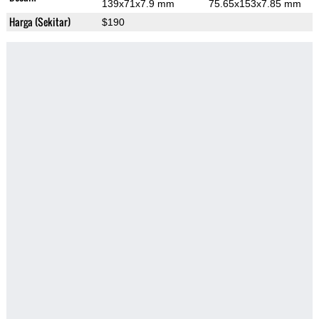
139x71x7.9 mm
75.65x153x7.85 mm
Harga (Sekitar)
$190