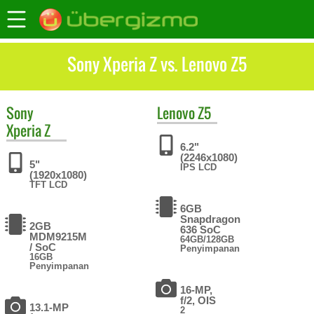
Sony Xperia Z vs. Lenovo Z5
Sony
Lenovo
Z5
Xperia Z
6.2"
(2246x1080)
5"
IPS LCD
(1920x1080)
TFT LCD
6GB
Snapdragon
2GB
636 SoC
MDM9215M
64GB/128GB
/ SoC
Penyimpanan
16GB
Penyimpanan
16-MP,
f/2, OIS
13.1-MP
2