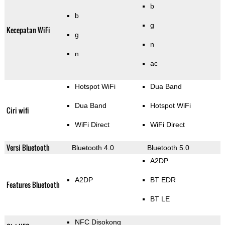
b
b
g
Kecepatan WiFi
g
n
n
ac
Hotspot WiFi
Dua Band
Dua Band
Hotspot WiFi
Ciri wifi
WiFi Direct
WiFi Direct
Versi Bluetooth
Bluetooth 4.0
Bluetooth 5.0
A2DP
A2DP
BT EDR
Features Bluetooth
BT LE
NFC Disokong