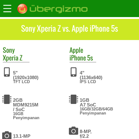
Sony Xperia Z vs. Apple iPhone 5s
Sony
Apple
Xperia Z
iPhone 5s
5"
4"
(1920x1080)
(1136x640)
TFT LCD
IPS LCD
2GB
1GB
MDM9215M
A7 SoC
/ SoC
16GB/32GB/64GB
Penyimpanan
16GB
Penyimpanan
8-MP,
13.1-MP
f/2.2