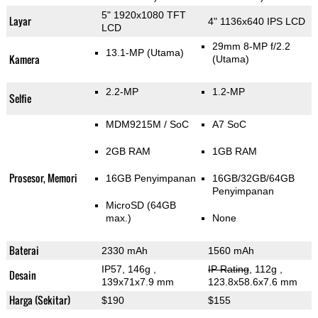
5" 1920x1080 TFT
Layar
4" 1136x640 IPS LCD
LCD
29mm 8-MP f/2.2
13.1-MP
(Utama)
Kamera
(Utama)
2.2-MP
1.2-MP
Selfie
MDM9215M / SoC
A7 SoC
2GB RAM
1GB RAM
Prosesor, Memori
16GB Penyimpanan
16GB/32GB/64GB
Penyimpanan
MicroSD (64GB
max.)
None
Baterai
2330 mAh
1560 mAh
IP57, 146g
,
IP Rating
, 112g
,
Desain
139x71x7.9 mm
123.8x58.6x7.6 mm
Harga (Sekitar)
$190
$155