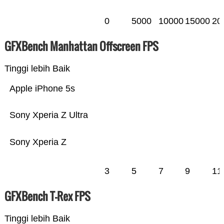
0
5000
10000
15000
20
GFXBench Manhattan Offscreen FPS
Tinggi lebih Baik
Apple iPhone 5s
Sony Xperia Z Ultra
Sony Xperia Z
3
5
7
9
11
GFXBench T-Rex FPS
Tinggi lebih Baik