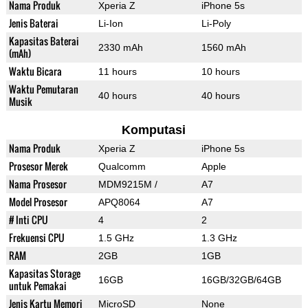
Nama Produk
Xperia Z
iPhone 5s
Jenis Baterai
Li-Ion
Li-Poly
Kapasitas Baterai
2330 mAh
1560 mAh
(mAh)
Waktu Bicara
11 hours
10 hours
Waktu Pemutaran
40 hours
40 hours
Musik
Komputasi
Nama Produk
Xperia Z
iPhone 5s
Prosesor Merek
Qualcomm
Apple
Nama Prosesor
MDM9215M /
A7
Model Prosesor
APQ8064
A7
# Inti CPU
4
2
Frekuensi CPU
1.5 GHz
1.3 GHz
RAM
2GB
1GB
Kapasitas Storage
16GB
16GB/32GB/64GB
untuk Pemakai
Jenis Kartu Memori
MicroSD
None