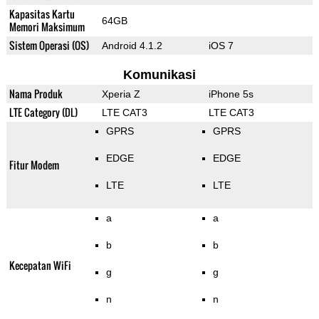
Kapasitas Kartu
64GB
Memori Maksimum
Sistem Operasi (OS)
Android 4.1.2
iOS 7
Komunikasi
Nama Produk
Xperia Z
iPhone 5s
LTE Category (DL)
LTE CAT3
LTE CAT3
GPRS
GPRS
EDGE
EDGE
Fitur Modem
LTE
LTE
a
a
b
b
Kecepatan WiFi
g
g
n
n