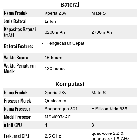
Baterai
Nama Produk
Xperia Z3v
Mate S
Jenis Baterai
Li-Ion
Kapasitas Baterai
3200 mAh
2700 mAh
(mAh)
Pengecasan Cepat
Baterai Features
Waktu Bicara
16 hours
Waktu Pemutaran
120 hours
Musik
Komputasi
Nama Produk
Xperia Z3v
Mate S
Prosesor Merek
Qualcomm
Nama Prosesor
Snapdragon 801
HiSilicon Kirin 935
Model Prosesor
MSM8974AC
# Inti CPU
4
8
quad-core 2.2 &
Frekuensi CPU
2.5 GHz
quad-core 1.5 GHz