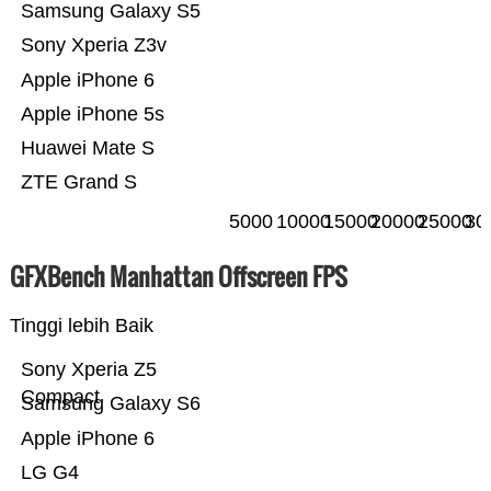
Samsung Galaxy S5
Sony Xperia Z3v
Apple iPhone 6
Apple iPhone 5s
Huawei Mate S
ZTE Grand S
5000
10000
15000
20000
25000
30
GFXBench Manhattan Offscreen FPS
Tinggi lebih Baik
Sony Xperia Z5
Compact
Samsung Galaxy S6
Apple iPhone 6
LG G4