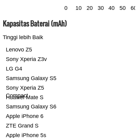
0
10
20
30
40
50
60
Kapasitas Baterai (mAh)
Tinggi lebih Baik
Lenovo Z5
Sony Xperia Z3v
LG G4
Samsung Galaxy S5
Sony Xperia Z5
Compact
Huawei Mate S
Samsung Galaxy S6
Apple iPhone 6
ZTE Grand S
Apple iPhone 5s