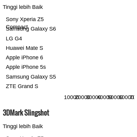
Tinggi lebih Baik
Sony Xperia Z5
Compact
Samsung Galaxy S6
LG G4
Huawei Mate S
Apple iPhone 6
Apple iPhone 5s
Samsung Galaxy S5
ZTE Grand S
10000
20000
30000
40000
50000
60000
70
3DMark Slingshot
Tinggi lebih Baik