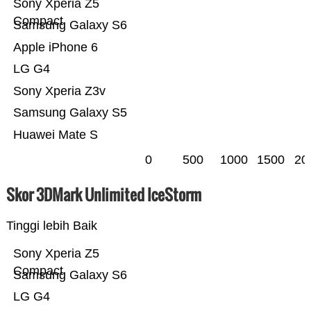
Sony Xperia Z5
Compact
Samsung Galaxy S6
Apple iPhone 6
LG G4
Sony Xperia Z3v
Samsung Galaxy S5
Huawei Mate S
0
500
1000
1500
20
Skor 3DMark Unlimited IceStorm
Tinggi lebih Baik
Sony Xperia Z5
Compact
Samsung Galaxy S6
LG G4