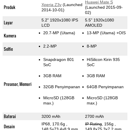
Huawei Mate S
Xperia Z3v
(Launched
Produk
(Launched 2015-09-
2014-10-01)
02)
5.2" 1920x1080 IPS
5.5" 1920x1080
Layar
LCD
AMOLED
20.7-MP
(Utama)
13-MP
(Utama)
+OIS
Kamera
2.2-MP
8-MP
Selfie
Snapdragon 801
HiSilicon Kirin 935
SoC
SoC
3GB RAM
3GB RAM
Prosesor, Memori
32GB Penyimpanan
64GB Penyimpanan
MicroSD (128GB
MicroSD (128GB
max.)
max.)
Baterai
3200 mAh
2700 mAh
IP68, 170.6g
,
IP Rating
, 156g
,
Desain
148.5x73.4x8.9 mm
149.8x75.3x7.2 mm