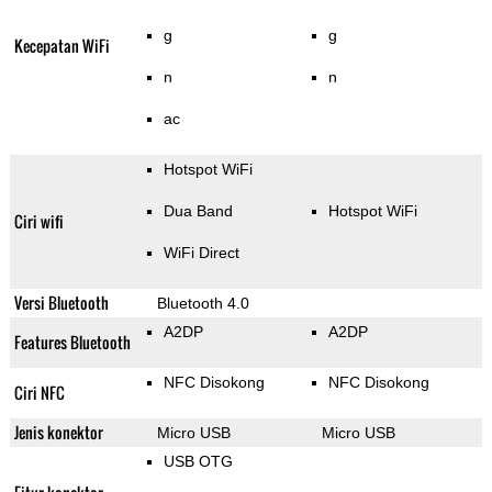
g
g
Kecepatan WiFi
n
n
ac
Hotspot WiFi
Dua Band
Hotspot WiFi
Ciri wifi
WiFi Direct
Versi Bluetooth
Bluetooth 4.0
A2DP
A2DP
Features Bluetooth
NFC Disokong
NFC Disokong
Ciri NFC
Jenis konektor
Micro USB
Micro USB
USB OTG