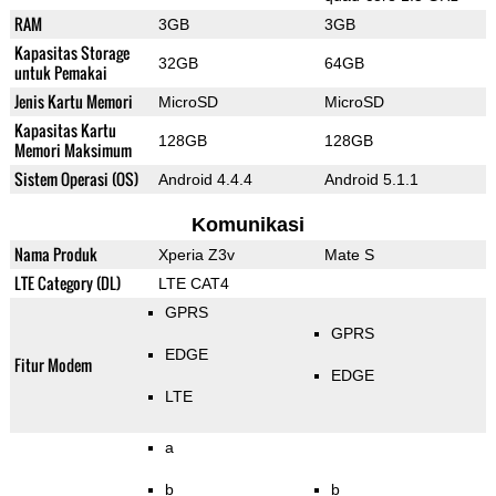
RAM
3GB
3GB
Kapasitas Storage
32GB
64GB
untuk Pemakai
Jenis Kartu Memori
MicroSD
MicroSD
Kapasitas Kartu
128GB
128GB
Memori Maksimum
Sistem Operasi (OS)
Android 4.4.4
Android 5.1.1
Komunikasi
Nama Produk
Xperia Z3v
Mate S
LTE Category (DL)
LTE CAT4
GPRS
GPRS
EDGE
Fitur Modem
EDGE
LTE
a
b
b