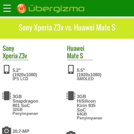
Sony Xperia Z3v vs. Huawei Mate S
Sony
Huawei
Xperia Z3v
Mate S
5.2"
5.5"
(1920x1080)
(1920x1080)
IPS LCD
AMOLED
3GB
3GB
Snapdragon
HiSilicon
801 SoC
Kirin 935
32GB
SoC
Penyimpanan
64GB
Penyimpanan
20.7-MP