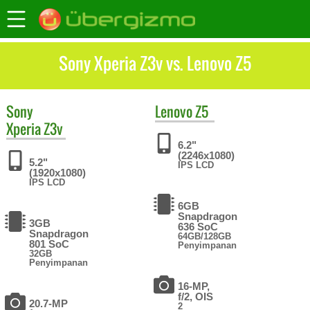
Sony Xperia Z3v vs. Lenovo Z5
Sony
Lenovo
Z5
Xperia Z3v
6.2"
(2246x1080)
5.2"
IPS LCD
(1920x1080)
IPS LCD
6GB
Snapdragon
3GB
636 SoC
Snapdragon
64GB/128GB
801 SoC
Penyimpanan
32GB
Penyimpanan
16-MP,
f/2, OIS
20.7-MP
2