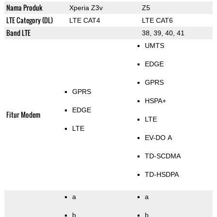
Nama Produk
Xperia Z3v
Z5
LTE Category (DL)
LTE CAT4
LTE CAT6
Band LTE
38, 39, 40, 41
UMTS
EDGE
GPRS
GPRS
HSPA+
EDGE
Fitur Modem
LTE
LTE
EV-DO A
TD-SCDMA
TD-HSDPA
a
a
b
b