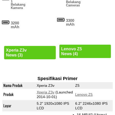
1
Belakang
Belakang
Cameras
Kamera
3300
3200
mAh
mAh
Lenovo Z5
Xperia Z3v
News (4)
News (3)
Spesifikasi Primer
Nama Produk
Xperia Z3v
Z5
Xperia Z3v
(Launched
Produk
Lenovo Z5
2014-10-01)
5.2" 1920x1080 IPS
6.2" 2246x1080 IPS
Layar
LCD
LCD
16-MP f/2
(Utama)