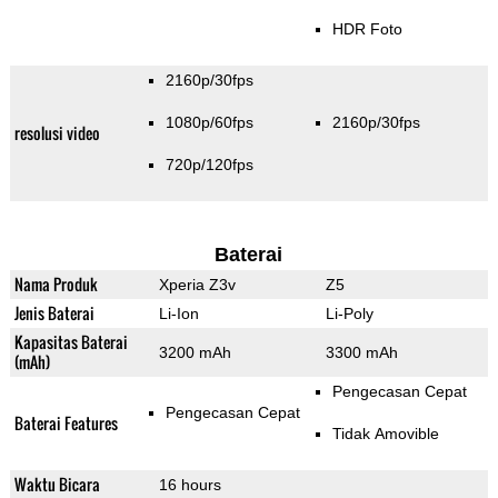
HDR Foto
2160p/30fps
1080p/60fps
2160p/30fps
resolusi video
720p/120fps
Baterai
Nama Produk
Xperia Z3v
Z5
Jenis Baterai
Li-Ion
Li-Poly
Kapasitas Baterai
3200 mAh
3300 mAh
(mAh)
Pengecasan Cepat
Pengecasan Cepat
Baterai Features
Tidak Amovible
Waktu Bicara
16 hours