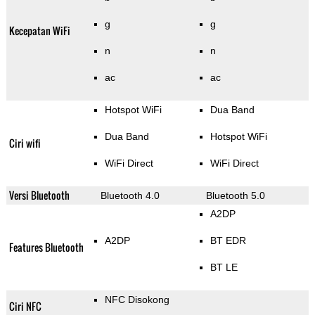
g
g
Kecepatan WiFi
n
n
ac
ac
Hotspot WiFi
Dua Band
Dua Band
Hotspot WiFi
Ciri wifi
WiFi Direct
WiFi Direct
Versi Bluetooth
Bluetooth 4.0
Bluetooth 5.0
A2DP
A2DP
BT EDR
Features Bluetooth
BT LE
NFC Disokong
Ciri NFC