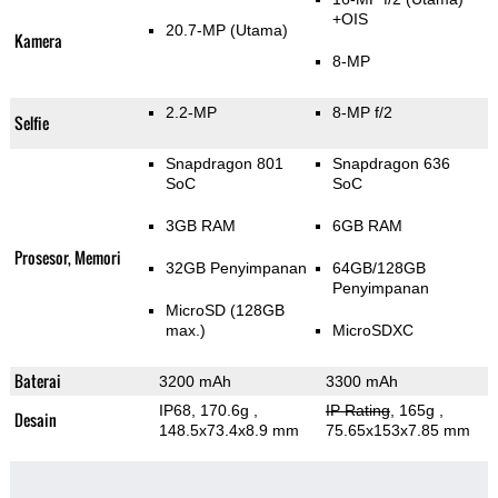
+OIS
20.7-MP
(Utama)
Kamera
8-MP
2.2-MP
8-MP f/2
Selfie
Snapdragon 801
Snapdragon 636
SoC
SoC
3GB RAM
6GB RAM
Prosesor, Memori
32GB Penyimpanan
64GB/128GB
Penyimpanan
MicroSD (128GB
max.)
MicroSDXC
Baterai
3200 mAh
3300 mAh
IP68, 170.6g
,
IP Rating
, 165g
,
Desain
148.5x73.4x8.9 mm
75.65x153x7.85 mm