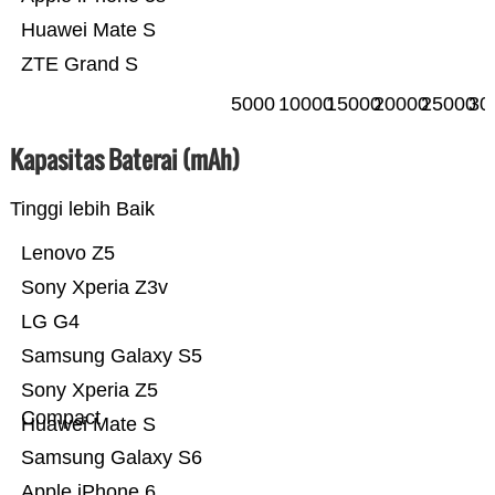
Huawei Mate S
ZTE Grand S
5000
10000
15000
20000
25000
30
Kapasitas Baterai (mAh)
Tinggi lebih Baik
Lenovo Z5
Sony Xperia Z3v
LG G4
Samsung Galaxy S5
Sony Xperia Z5
Compact
Huawei Mate S
Samsung Galaxy S6
Apple iPhone 6