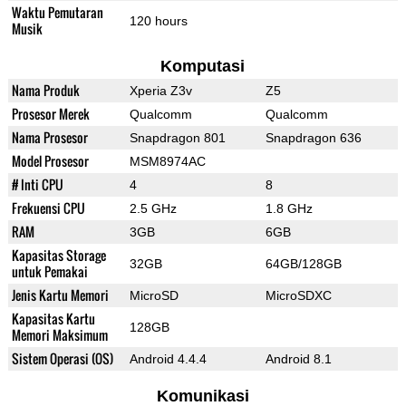
Waktu Pemutaran
120 hours
Musik
Komputasi
Nama Produk
Xperia Z3v
Z5
Prosesor Merek
Qualcomm
Qualcomm
Nama Prosesor
Snapdragon 801
Snapdragon 636
Model Prosesor
MSM8974AC
# Inti CPU
4
8
Frekuensi CPU
2.5 GHz
1.8 GHz
RAM
3GB
6GB
Kapasitas Storage
32GB
64GB/128GB
untuk Pemakai
Jenis Kartu Memori
MicroSD
MicroSDXC
Kapasitas Kartu
128GB
Memori Maksimum
Sistem Operasi (OS)
Android 4.4.4
Android 8.1
Komunikasi