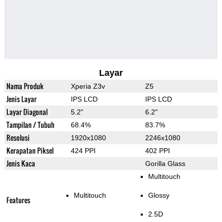
Layar
Nama Produk
Xperia Z3v
Z5
Jenis Layar
IPS LCD
IPS LCD
Layar Diagonal
5.2"
6.2"
Tampilan / Tubuh
68.4%
83.7%
Resolusi
1920x1080
2246x1080
Kerapatan Piksel
424 PPI
402 PPI
Jenis Kaca
Gorilla Glass
Multitouch
Multitouch
Glossy
Features
2.5D