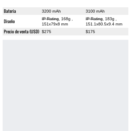
Bateria
3200 mAh
3100 mAh
IP Rating
, 168g
,
IP Rating
, 183g
,
Diseño
151x79x8 mm
151.1x80.5x9.4 mm
Precio de venta (USD)
$275
$175