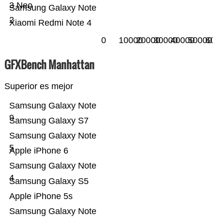
3 Neo
Samsung Galaxy Note
2
Xiaomi Redmi Note 4
0
10000
20000
30000
40000
50000
60
GFXBench Manhattan
Superior es mejor
Samsung Galaxy Note
9
Samsung Galaxy S7
Samsung Galaxy Note
5
Apple iPhone 6
Samsung Galaxy Note
4
Samsung Galaxy S5
Apple iPhone 5s
Samsung Galaxy Note