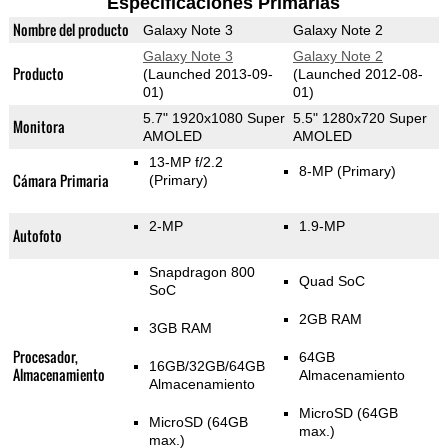
Especificaciones Primarias
Nombre del producto
Galaxy Note 3
Galaxy Note 2
Galaxy Note 3
Galaxy Note 2
Producto
(Launched 2013-09-
(Launched 2012-08-
01)
01)
5.7" 1920x1080 Super
5.5" 1280x720 Super
Monitora
AMOLED
AMOLED
13-MP f/2.2
8-MP
(Primary)
Cámara Primaria
(Primary)
2-MP
1.9-MP
Autofoto
Snapdragon 800
Quad SoC
SoC
2GB RAM
3GB RAM
Procesador,
64GB
16GB/32GB/64GB
Almacenamiento
Almacenamiento
Almacenamiento
MicroSD (64GB
MicroSD (64GB
max.)
max.)