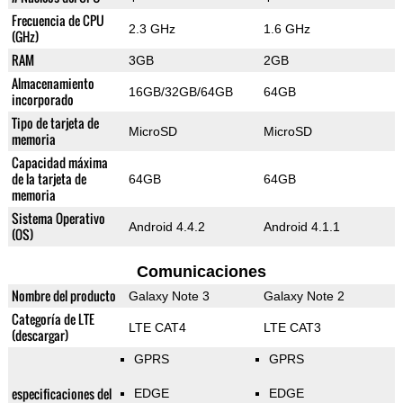
Frecuencia de CPU
2.3 GHz
1.6 GHz
(GHz)
RAM
3GB
2GB
Almacenamiento
16GB/32GB/64GB
64GB
incorporado
Tipo de tarjeta de
MicroSD
MicroSD
memoria
Capacidad máxima
de la tarjeta de
64GB
64GB
memoria
Sistema Operativo
Android 4.4.2
Android 4.1.1
(OS)
Comunicaciones
Nombre del producto
Galaxy Note 3
Galaxy Note 2
Categoría de LTE
LTE CAT4
LTE CAT3
(descargar)
GPRS
GPRS
especificaciones del
EDGE
EDGE