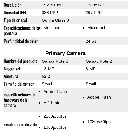
Resolución
1920x1080
1280x720
Densidad (PPI)
386 PPP
267 PPP
Tipo de cristal
Gorilla Glass 3
Especificaciones de la
Multitouch
Multitouch
pantalla
Profundidad de color
24 bit
Primary Camera
Nombre del producto
Galaxy Note 3
Galaxy Note 2
Megapixel
13-MP
8-MP
Abertura
f/2.2
Tamaño del sensor
Small
Small
Adobe Flash
especificaciones de
Adobe Flash
hardware de la
HDR foto
cámara
2160p/30fps
1080p/30fps
resoluciones de video
1080p/60fps