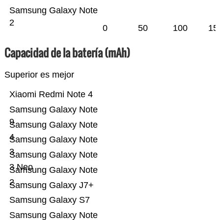
Samsung Galaxy Note
2
0
50
100
15
Capacidad de la batería (mAh)
Superior es mejor
Xiaomi Redmi Note 4
Samsung Galaxy Note
9
Samsung Galaxy Note
4
Samsung Galaxy Note
3
Samsung Galaxy Note
3 Neo
Samsung Galaxy Note
2
Samsung Galaxy J7+
Samsung Galaxy S7
Samsung Galaxy Note