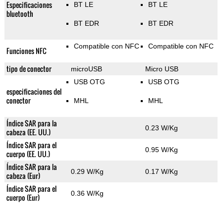
Especificaciones
BT LE
BT LE
bluetooth
BT EDR
BT EDR
Compatible con NFC
Compatible con NFC
Funciones NFC
tipo de conector
microUSB
Micro USB
USB OTG
USB OTG
especificaciones del
conector
MHL
MHL
Índice SAR para la
0.23 W/Kg
cabeza (EE. UU.)
Índice SAR para el
0.95 W/Kg
cuerpo (EE. UU.)
Índice SAR para la
0.29 W/Kg
0.17 W/Kg
cabeza (Eur)
Índice SAR para el
0.36 W/Kg
cuerpo (Eur)