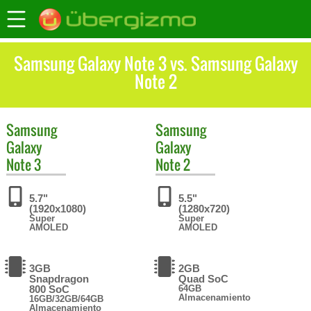
Samsung Galaxy Note 3 vs. Samsung Galaxy
Note 2
Samsung
Samsung
Galaxy
Galaxy
Note 3
Note 2
5.7"
5.5"
(1920x1080)
(1280x720)
Super
Super
AMOLED
AMOLED
3GB
2GB
Snapdragon
Quad SoC
800 SoC
64GB
Almacenamiento
16GB/32GB/64GB
Almacenamiento