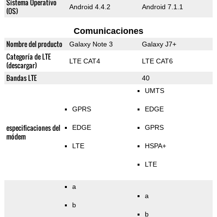
Sistema Operativo
Android 4.4.2
Android 7.1.1
(OS)
Comunicaciones
Nombre del producto
Galaxy Note 3
Galaxy J7+
Categoría de LTE
LTE CAT4
LTE CAT6
(descargar)
Bandas LTE
40
UMTS
GPRS
EDGE
especificaciones del
EDGE
GPRS
módem
LTE
HSPA+
LTE
a
a
b
b