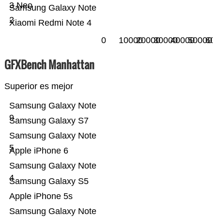
3 Neo
Samsung Galaxy Note
2
Xiaomi Redmi Note 4
0
10000
20000
30000
40000
50000
60
GFXBench Manhattan
Superior es mejor
Samsung Galaxy Note
9
Samsung Galaxy S7
Samsung Galaxy Note
5
Apple iPhone 6
Samsung Galaxy Note
4
Samsung Galaxy S5
Apple iPhone 5s
Samsung Galaxy Note