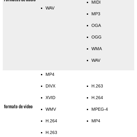
MIDI
WAV
MP3
OGA
OGG
WMA
WAV
MP4
DIVX
H.263
XVID
H.264
formato de video
WMV
MPEG-4
H.264
MP4
H.263