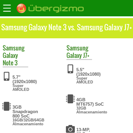
Samsung Galaxy Note 3 vs. Samsung Galaxy J7+
Samsung
Samsung
Galaxy
Galaxy J7+
Note 3
5.5"
(1920x1080)
5.7"
Super
(1920x1080)
AMOLED
Super
AMOLED
4GB
MT6757) SoC
3GB
32GB
Snapdragon
Almacenamiento
800 SoC
16GB/32GB/64GB
Almacenamiento
13-MP,