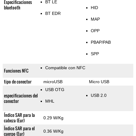
Especificaciones
BT LE
bluetooth
HID
BT EDR
MAP
OPP
PBAP/PAB
SPP
Compatible con NFC
Funciones NFC
tipo de conector
microUSB
Micro USB
USB OTG
especificaciones del
USB 2.0
conector
MHL
Índice SAR para la
0.29 W/Kg
cabeza (Eur)
Índice SAR para el
0.36 W/Kg
cuerpo (Eur)