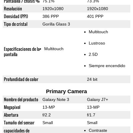
Pantalalla / chasis %
75.1%
73.3%
Resolución
1920x1080
1920x1080
Densidad (PPI)
386 PPP
401 PPP
Tipo de cristal
Gorilla Glass 3
Multitouch
Lustroso
Especificaciones de la
Multitouch
pantalla
2.5D
Siempre encendido
Profundidad de color
24 bit
Primary Camera
Nombre del producto
Galaxy Note 3
Galaxy J7+
Megapixel
13-MP
13-MP
Abertura
f/2.2
f/1.7
Tamaño del sensor
Small
Small
capacidades de
Contraste