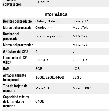
21 hours
conversación
Informática
Nombre del producto
Galaxy Note 3
Galaxy J7+
Marca del procesador
Qualcomm
MediaTek
Nombre del
Snapdragon 800
MT6757)
procesador
Marca del procesador
MT6757)
# Núcleos del CPU
4
8
Frecuencia de CPU
2.3 GHz
2.39 GHz
(GHz)
RAM
3GB
4GB
Almacenamiento
16GB/32GB/64GB
32GB
incorporado
Tipo de tarjeta de
MicroSD
MicroSDXC
memoria
Capacidad máxima
de la tarjeta de
64GB
memoria