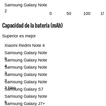
Samsung Galaxy Note
2
0
50
100
15
Capacidad de la batería (mAh)
Superior es mejor
Xiaomi Redmi Note 4
Samsung Galaxy Note
9
Samsung Galaxy Note
4
Samsung Galaxy Note
3
Samsung Galaxy Note
2
Samsung Galaxy Note
3 Neo
Samsung Galaxy S7
Samsung Galaxy Note
5
Samsung Galaxy J7+