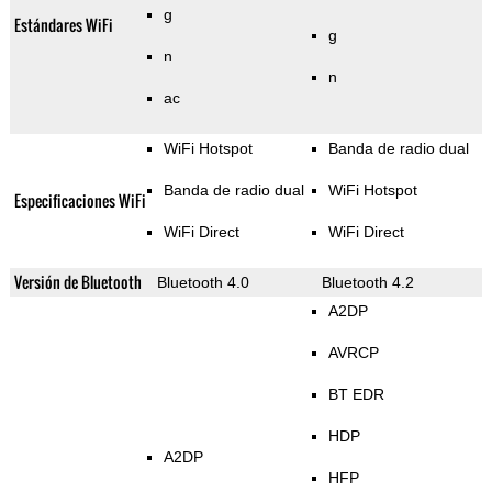
g
Estándares WiFi
g
n
n
ac
WiFi Hotspot
Banda de radio dual
Banda de radio dual
WiFi Hotspot
Especificaciones WiFi
WiFi Direct
WiFi Direct
Versión de Bluetooth
Bluetooth 4.0
Bluetooth 4.2
A2DP
AVRCP
BT EDR
HDP
A2DP
HFP