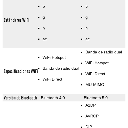
b
b
g
g
Estándares WiFi
n
n
ac
ac
Banda de radio dual
WiFi Hotspot
WiFi Hotspot
Banda de radio dual
Especificaciones WiFi
WiFi Direct
WiFi Direct
MU-MIMO
Versión de Bluetooth
Bluetooth 4.0
Bluetooth 5.0
A2DP
AVRCP
DIP