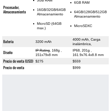
3GB RAM
6GB RAM
Procesador,
16GB/32GB/64GB
Almacenamiento
64GB/128GB/512GB
Almacenamiento
Almacenamiento
MicroSD (64GB
MicroSDXC
max.)
4000 mAh, Carga
Bateria
3200 mAh
inalámbrica,
IP Rating
, 168g
,
IP68, 201g
,
Diseño
151x79x8 mm
161.9x76.4x8.8 mm
Precio de venta (USD)
$275
$559
Precio de venta
$999