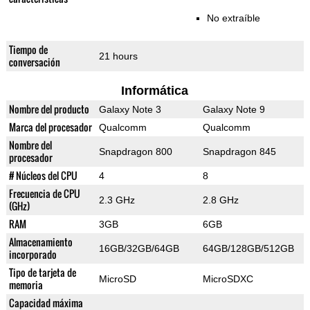
No extraíble
Tiempo de
21 hours
conversación
Informática
Nombre del producto
Galaxy Note 3
Galaxy Note 9
Marca del procesador
Qualcomm
Qualcomm
Nombre del
Snapdragon 800
Snapdragon 845
procesador
# Núcleos del CPU
4
8
Frecuencia de CPU
2.3 GHz
2.8 GHz
(GHz)
RAM
3GB
6GB
Almacenamiento
16GB/32GB/64GB
64GB/128GB/512GB
incorporado
Tipo de tarjeta de
MicroSD
MicroSDXC
memoria
Capacidad máxima