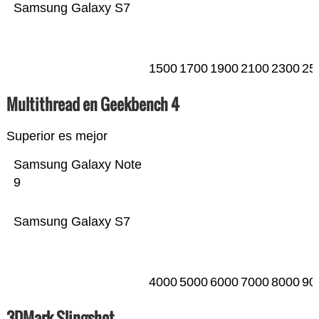
Samsung Galaxy S7
1500
1700
1900
2100
2300
25
Multithread en Geekbench 4
Superior es mejor
Samsung Galaxy Note
9
Samsung Galaxy S7
4000
5000
6000
7000
8000
90
3DMark Slingshot