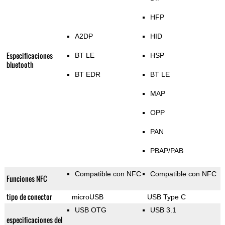
HFP
A2DP
HID
Especificaciones
BT LE
HSP
bluetooth
BT EDR
BT LE
MAP
OPP
PAN
PBAP/PAB
Compatible con NFC
Compatible con NFC
Funciones NFC
tipo de conector
microUSB
USB Type C
USB OTG
USB 3.1
especificaciones del