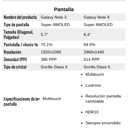
Pantalla
Nombre del producto
Galaxy Note 3
Galaxy Note 9
Tipo de pantalla
Super AMOLED
Super AMOLED
Tamaño (Diagonal,
5.7"
6.4"
Pulgadas)
Pantalalla / chasis %
75.1%
84.0%
Resolución
1920x1080
2960x1440
Densidad (PPI)
386 PPP
514 PPP
Tipo de cristal
Gorilla Glass 3
Gorilla Glass 5
Multitouch
Lustroso
Resolución pantalla
Especificaciones de la
Multitouch
cambiable
pantalla
HDR10
Siempre encendido