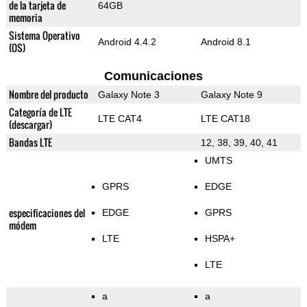
de la tarjeta de
64GB
memoria
Sistema Operativo
Android 4.4.2
Android 8.1
(OS)
Comunicaciones
Nombre del producto
Galaxy Note 3
Galaxy Note 9
Categoría de LTE
LTE CAT4
LTE CAT18
(descargar)
Bandas LTE
12, 38, 39, 40, 41
UMTS
GPRS
EDGE
especificaciones del
EDGE
GPRS
módem
LTE
HSPA+
LTE
a
a