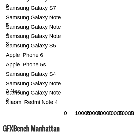
9
Samsung Galaxy S7
Samsung Galaxy Note
5
Samsung Galaxy Note
4
Samsung Galaxy Note
3
Samsung Galaxy S5
Apple iPhone 6
Apple iPhone 5s
Samsung Galaxy S4
Samsung Galaxy Note
3 Neo
Samsung Galaxy Note
2
Xiaomi Redmi Note 4
0
10000
20000
30000
40000
50000
60
GFXBench Manhattan