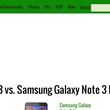
as Benchmarks
Phones
PCs
HOT!
More
Search
 vs. Samsung Galaxy Note 3
Samsung
Galaxy