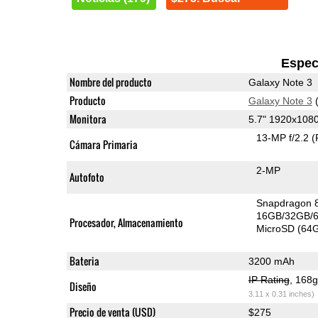
Espec
Nombre del producto
Galaxy Note 3
Producto
Galaxy Note 3
(
Monitora
5.7" 1920x10
13-MP f/2.2
(
Cámara Primaria
2-MP
Autofoto
Snapdragon 
16GB/32GB/6
Procesador, Almacenamiento
MicroSD (64
Bateria
3200 mAh
IP Rating
, 168
Diseño
3.11 x 0.31 inches)
Precio de venta (USD)
$275