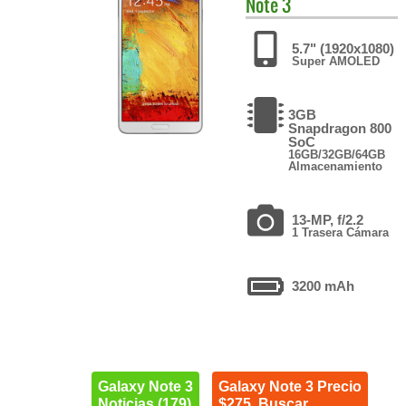
Note 3
5.7" (1920x1080)
Super AMOLED
3GB
Snapdragon 800
SoC
16GB/32GB/64GB
Almacenamiento
13-MP, f/2.2
1 Trasera Cámara
3200 mAh
Galaxy Note 3
Galaxy Note 3 Precio
Noticias (179)
$275. Buscar