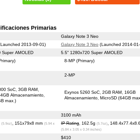
ificaciones Primarias
Galaxy Note 3 Neo
Launched 2013-09-01)
Galaxy Note 3 Neo
(Launched 2014-01-
80 Super AMOLED
5.5" 1280x720 Super AMOLED
Primary)
8-MP
(Primary)
2-MP
800 SoC
3GB RAM
Exynos 5260 SoC
2GB RAM
16GB
4GB Almacenamiento
Almacenamiento
MicroSD (64GB max
GB max.)
3100 mAh
g
, 151x79x8 mm
IP Rating
, 162.5g
, 148.4x77.4x8
(5.9oz)
(5.94 x
(5.7oz)
(5.84 x 3.05 x 0.34 inches)
$410