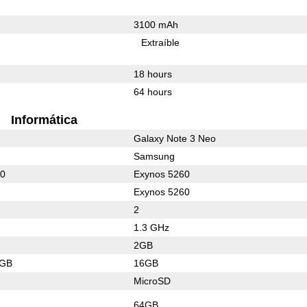
3100 mAh
Extraíble
18 hours
64 hours
Informática
Galaxy Note 3 Neo
Samsung
00
Exynos 5260
Exynos 5260
2
1.3 GHz
2GB
4GB
16GB
MicroSD
64GB