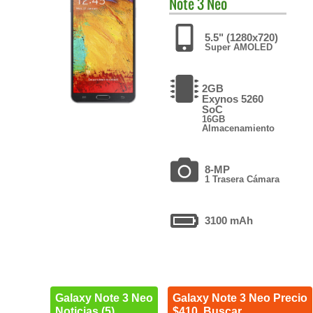
Note 3 Neo
5.5" (1280x720)
Super AMOLED
2GB
Exynos 5260
SoC
16GB
Almacenamiento
8-MP
1 Trasera Cámara
3100 mAh
Galaxy Note 3 Neo
Galaxy Note 3 Neo Precio
Noticias (5)
$410. Buscar