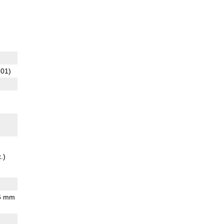
01)
.)
.6 mm