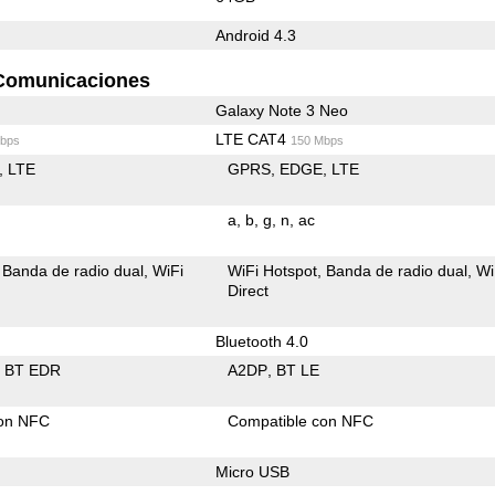
Android 4.3
Comunicaciones
Galaxy Note 3 Neo
LTE CAT4
bps
150 Mbps
LTE
GPRS
EDGE
LTE
a
b
g
n
ac
Banda de radio dual
WiFi
WiFi Hotspot
Banda de radio dual
Wi
Direct
Bluetooth 4.0
BT EDR
A2DP
BT LE
con NFC
Compatible con NFC
Micro USB