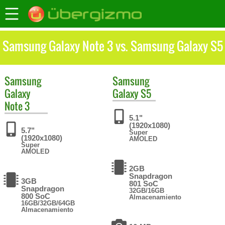
Samsung Galaxy Note 3 vs. Samsung Galaxy S5
Samsung
Samsung
Galaxy
Galaxy S5
Note 3
5.1"
(1920x1080)
5.7"
Super
(1920x1080)
AMOLED
Super
AMOLED
2GB
Snapdragon
3GB
801 SoC
Snapdragon
32GB/16GB
800 SoC
Almacenamiento
16GB/32GB/64GB
Almacenamiento