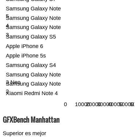
Samsung Galaxy Note
5
Samsung Galaxy Note
4
Samsung Galaxy Note
3
Samsung Galaxy S5
Apple iPhone 6
Apple iPhone 5s
Samsung Galaxy S4
Samsung Galaxy Note
3 Neo
Samsung Galaxy Note
2
Xiaomi Redmi Note 4
0
10000
20000
30000
40000
50000
60
GFXBench Manhattan
Superior es mejor