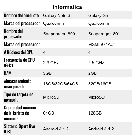
Informática
Nombre del producto
Galaxy Note 3
Galaxy S5
Marca del procesador
Qualcomm
Qualcomm
Nombre del
Snapdragon 800
Snapdragon 801
procesador
Marca del procesador
MSM8974AC
# Núcleos del CPU
4
4
Frecuencia de CPU
2.3 GHz
2.5 GHz
(GHz)
RAM
3GB
2GB
Almacenamiento
16GB/32GB/64GB
32GB/16GB
incorporado
Tipo de tarjeta de
MicroSD
MicroSD
memoria
Capacidad máxima
de la tarjeta de
64GB
128GB
memoria
Sistema Operativo
Android 4.4.2
Android 4.4.2
(OS)