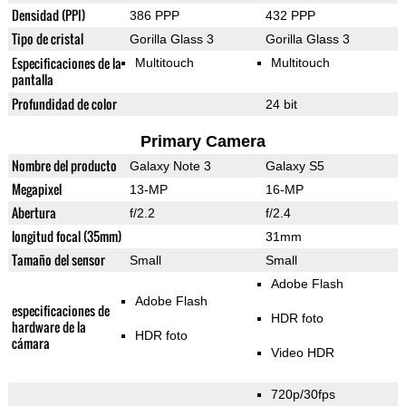
Densidad (PPI)
386 PPP
432 PPP
Tipo de cristal
Gorilla Glass 3
Gorilla Glass 3
Especificaciones de la
Multitouch
Multitouch
pantalla
Profundidad de color
24 bit
Primary Camera
Nombre del producto
Galaxy Note 3
Galaxy S5
Megapixel
13-MP
16-MP
Abertura
f/2.2
f/2.4
longitud focal (35mm)
31mm
Tamaño del sensor
Small
Small
Adobe Flash
Adobe Flash
especificaciones de
HDR foto
hardware de la
HDR foto
cámara
Video HDR
720p/30fps