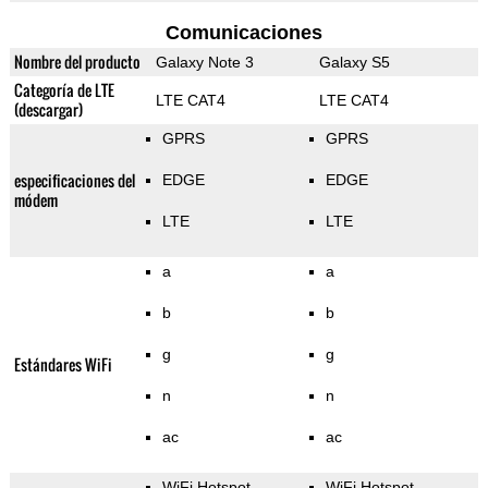
Comunicaciones
Nombre del producto
Galaxy Note 3
Galaxy S5
Categoría de LTE
LTE CAT4
LTE CAT4
(descargar)
GPRS
GPRS
especificaciones del
EDGE
EDGE
módem
LTE
LTE
a
a
b
b
g
g
Estándares WiFi
n
n
ac
ac
WiFi Hotspot
WiFi Hotspot