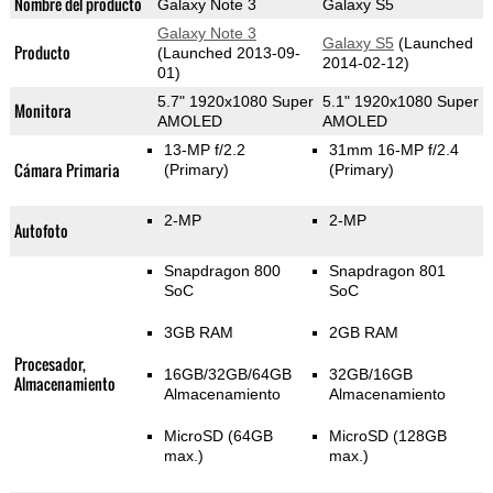
Nombre del producto
Galaxy Note 3
Galaxy S5
Galaxy Note 3
Galaxy S5
(Launched
Producto
(Launched 2013-09-
2014-02-12)
01)
5.7" 1920x1080 Super
5.1" 1920x1080 Super
Monitora
AMOLED
AMOLED
13-MP f/2.2
31mm 16-MP f/2.4
Cámara Primaria
(Primary)
(Primary)
2-MP
2-MP
Autofoto
Snapdragon 800
Snapdragon 801
SoC
SoC
3GB RAM
2GB RAM
Procesador,
16GB/32GB/64GB
32GB/16GB
Almacenamiento
Almacenamiento
Almacenamiento
MicroSD (64GB
MicroSD (128GB
max.)
max.)