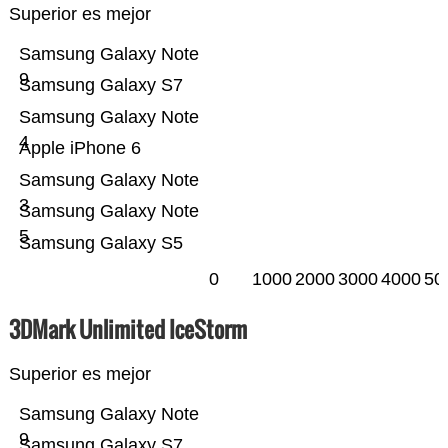
Superior es mejor
Samsung Galaxy Note
9
Samsung Galaxy S7
Samsung Galaxy Note
4
Apple iPhone 6
Samsung Galaxy Note
3
Samsung Galaxy Note
5
Samsung Galaxy S5
0
1000
2000
3000
4000
50
3DMark Unlimited IceStorm
Superior es mejor
Samsung Galaxy Note
9
Samsung Galaxy S7