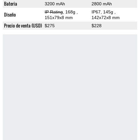
Bateria
3200 mAh
2800 mAh
IP Rating
, 168g
,
IP67, 145g
,
Diseño
151x79x8 mm
142x72x8 mm
Precio de venta (USD)
$275
$228