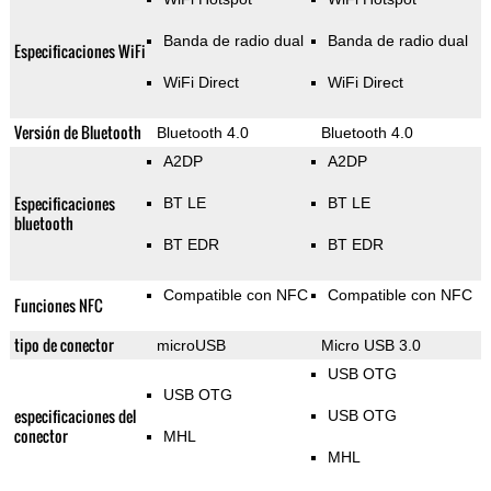
Banda de radio dual
Banda de radio dual
Especificaciones WiFi
WiFi Direct
WiFi Direct
Versión de Bluetooth
Bluetooth 4.0
Bluetooth 4.0
A2DP
A2DP
Especificaciones
BT LE
BT LE
bluetooth
BT EDR
BT EDR
Compatible con NFC
Compatible con NFC
Funciones NFC
tipo de conector
microUSB
Micro USB 3.0
USB OTG
USB OTG
especificaciones del
USB OTG
conector
MHL
MHL