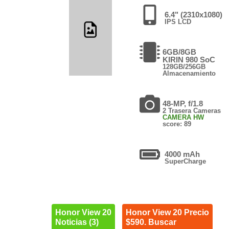
6.4" (2310x1080)
IPS LCD
6GB/8GB
KIRIN 980 SoC
128GB/256GB
Almacenamiento
48-MP, f/1.8
2 Trasera Cameras
CAMERA HW
score: 89
4000 mAh
SuperCharge
Honor View 20
Honor View 20 Precio
Noticias (3)
$590. Buscar