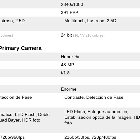
2340x1080
391 PPP
stroso
2.5D
Multitouch
Lustroso
2.5D
24 bit
 colores)
(16,777,216 colores)
Primary Camera
Honor 9x
48-MP
f/1.8
Enorme
tección de Fase
Contraste
Detección de Fase
LED Flash
Enfoque automático
mático
LED Flash
Doble
Estabilización óptica de la imagen
H
uad Bayer
HDR foto
foto
720p/960fps
2160p/30fps
720p/480fps