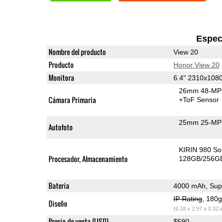
Espec
Nombre del producto
View 20
Producto
Honor View 20
Monitora
6.4" 2310x108
26mm 48-MP 
Cámara Primaria
+ToF Sensor
25mm 25-MP 
Autofoto
KIRIN 980 S
Procesador, Almacenamiento
128GB/256GB
Bateria
4000 mAh, Sup
IP Rating
, 180
Diseño
(6.18 x 2.97 x 0.32 
Precio de venta (USD)
$590