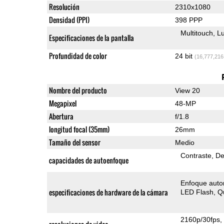
Resolución
2310x1080
Densidad (PPI)
398 PPP
Multitouch
Lu
Especificaciones de la pantalla
Profundidad de color
24 bit
(16,777,216
Nombre del producto
View 20
Megapixel
48-MP
Abertura
f/1.8
longitud focal (35mm)
26mm
Tamaño del sensor
Medio
Contraste
De
capacidades de autoenfoque
Enfoque auto
especificaciones de hardware de la cámara
LED Flash
Q
2160p/30fps