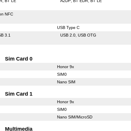
R
BT LE
A2DP
BT EDR
BT LE
con NFC
USB Type C
B 3.1
USB 2.0
USB OTG
Sim Card 0
Honor 9x
SIM0
Nano SIM
Sim Card 1
Honor 9x
SIM0
Nano SIM/MicroSD
Multimedia