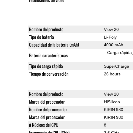
resoluciones de video
Nombre del producto
View 20
Tipo de batería
Li-Poly
Capacidad de la batería (mAh)
4000 mAh
Carga rápida
Batería características
Tipo de carga rápida
SuperCharge
Tiempo de conversación
26 hours
Nombre del producto
View 20
Marca del procesador
HiSilicon
Nombre del procesador
KIRIN 980
Marca del procesador
KIRIN 980
# Núcleos del CPU
8
Frecuencia de CPU (GHz)
2.6 GHz