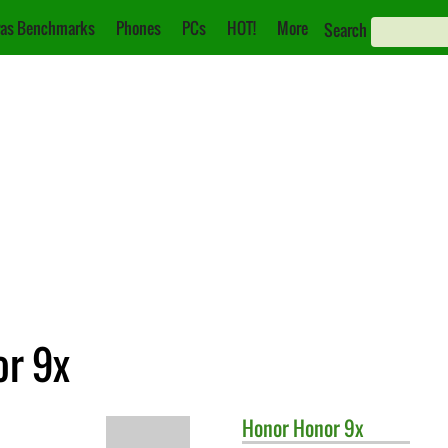
as Benchmarks
Phones
PCs
HOT!
More
Search
or 9x
Honor
Honor 9x