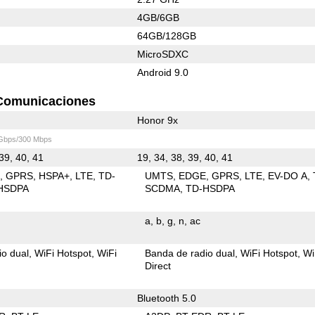
4GB/6GB
64GB/128GB
MicroSDXC
Android 9.0
Comunicaciones
Honor 9x
 Gbps/300 Mbps
 39, 40, 41
19, 34, 38, 39, 40, 41
E
GPRS
HSPA+
LTE
TD-
UMTS
EDGE
GPRS
LTE
EV-DO A
HSDPA
SCDMA
TD-HSDPA
a
b
g
n
ac
io dual
WiFi Hotspot
WiFi
Banda de radio dual
WiFi Hotspot
Wi
Direct
Bluetooth 5.0