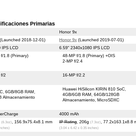
ificaciones Primarias
Honor 9x
(Launched 2018-12-01)
Honor 9x
(Launched 2019-07-01)
0 IPS LCD
6.59" 2340x1080 IPS LCD
f/1.8
(Primary)
48-MP f/1.8
(Primary)
+OIS
2-MP f/2.4
f/2
16-MP f/2.2
Huawei HiSilicon KIRIN 810 SoC
oC
6GB/8GB RAM
4GB/6GB RAM
64GB/128GB
 Almacenamiento
Almacenamiento
MicroSDXC
erCharge
4000 mAh
g
, 156.9x75.4x8.1 mm
IP Rating
, 206g
, 77.2x163.1x8.8
(6.3oz)
(7.3oz)
inches)
(3.04 x 6.42 x 0.35 inches)