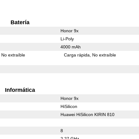
Batería
Honor 9x
Li-Poly
4000 mAh
No extraíble
Carga rápida
No extraíble
Informática
Honor 9x
HiSilicon
Huawei HiSilicon KIRIN 810
8
2.27 GHz