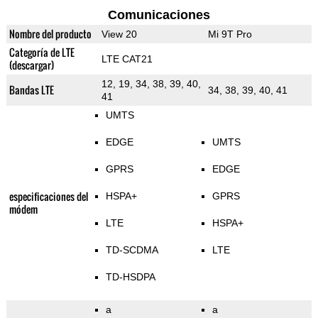
Comunicaciones
Nombre del producto
View 20
Mi 9T Pro
Categoría de LTE
LTE CAT21
(descargar)
12, 19, 34, 38, 39, 40,
Bandas LTE
34, 38, 39, 40, 41
41
UMTS
EDGE
UMTS
GPRS
EDGE
especificaciones del
HSPA+
GPRS
módem
LTE
HSPA+
TD-SCDMA
LTE
TD-HSDPA
a
a