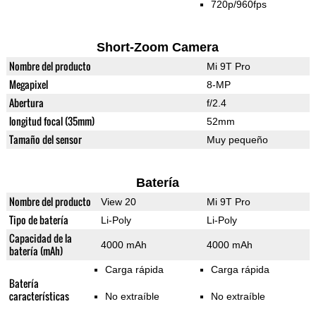
720p/960fps
Short-Zoom Camera
Nombre del producto
Mi 9T Pro
Megapixel
8-MP
Abertura
f/2.4
longitud focal (35mm)
52mm
Tamaño del sensor
Muy pequeño
Batería
Nombre del producto
View 20
Mi 9T Pro
Tipo de batería
Li-Poly
Li-Poly
Capacidad de la
4000 mAh
4000 mAh
batería (mAh)
Carga rápida
Carga rápida
Batería
características
No extraíble
No extraíble