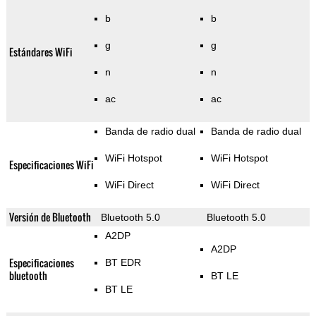
b
b
g
g
Estándares WiFi
n
n
ac
ac
Banda de radio dual
Banda de radio dual
WiFi Hotspot
WiFi Hotspot
Especificaciones WiFi
WiFi Direct
WiFi Direct
Versión de Bluetooth
Bluetooth 5.0
Bluetooth 5.0
A2DP
A2DP
Especificaciones
BT EDR
bluetooth
BT LE
BT LE