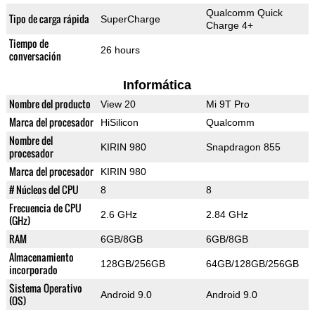
Qualcomm Quick
Tipo de carga rápida
SuperCharge
Charge 4+
Tiempo de
26 hours
conversación
Informática
Nombre del producto
View 20
Mi 9T Pro
Marca del procesador
HiSilicon
Qualcomm
Nombre del
KIRIN 980
Snapdragon 855
procesador
Marca del procesador
KIRIN 980
# Núcleos del CPU
8
8
Frecuencia de CPU
2.6 GHz
2.84 GHz
(GHz)
RAM
6GB/8GB
6GB/8GB
Almacenamiento
128GB/256GB
64GB/128GB/256GB
incorporado
Sistema Operativo
Android 9.0
Android 9.0
(OS)