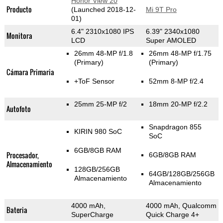
Honor View 20
Producto
(Launched 2018-12-
Mi 9T Pro
01)
6.4" 2310x1080 IPS
6.39" 2340x1080
Monitora
LCD
Super AMOLED
26mm 48-MP f/1.8
26mm 48-MP f/1.75
(Primary)
(Primary)
Cámara Primaria
+ToF Sensor
52mm 8-MP f/2.4
25mm 25-MP f/2
18mm 20-MP f/2.2
Autofoto
Snapdragon 855
KIRIN 980 SoC
SoC
6GB/8GB RAM
Procesador,
6GB/8GB RAM
Almacenamiento
128GB/256GB
64GB/128GB/256GB
Almacenamiento
Almacenamiento
4000 mAh,
4000 mAh, Qualcomm
Bateria
SuperCharge
Quick Charge 4+