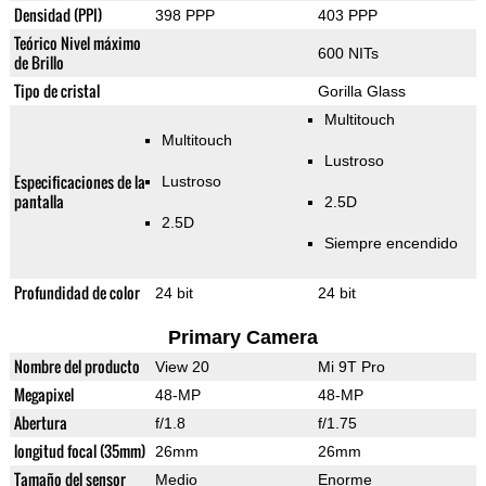
Densidad (PPI)
398 PPP
403 PPP
Teórico Nivel máximo
600 NITs
de Brillo
Tipo de cristal
Gorilla Glass
Multitouch
Multitouch
Lustroso
Especificaciones de la
Lustroso
pantalla
2.5D
2.5D
Siempre encendido
Profundidad de color
24 bit
24 bit
Primary Camera
Nombre del producto
View 20
Mi 9T Pro
Megapixel
48-MP
48-MP
Abertura
f/1.8
f/1.75
longitud focal (35mm)
26mm
26mm
Tamaño del sensor
Medio
Enorme