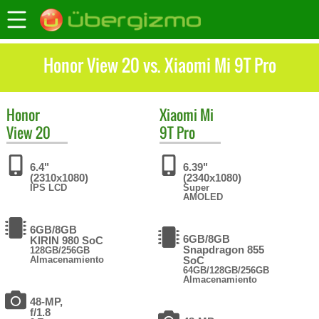
Honor View 20 vs. Xiaomi Mi 9T Pro
Honor
Xiaomi
Mi
View 20
9T Pro
6.4"
6.39"
(2310x1080)
(2340x1080)
IPS LCD
Super
AMOLED
6GB/8GB
6GB/8GB
KIRIN 980 SoC
Snapdragon 855
128GB/256GB
Almacenamiento
SoC
64GB/128GB/256GB
Almacenamiento
48-MP,
f/1.8