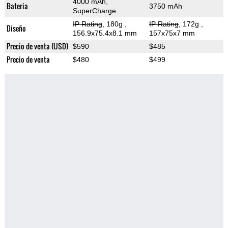
4000 mAh,
Bateria
3750 mAh
SuperCharge
IP Rating
, 180g
,
IP Rating
, 172g
,
Diseño
156.9x75.4x8.1 mm
157x75x7 mm
Precio de venta (USD)
$590
$485
Precio de venta
$480
$499