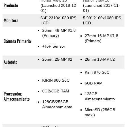
Honor View 20
Honor View 10
Producto
(Launched 2018-12-
(Launched 2017-11-
01)
01)
6.4" 2310x1080 IPS
5.99" 2160x1080 IPS
Monitora
LCD
LCD
26mm 48-MP f/1.8
(Primary)
27mm 16-MP f/1.8
Cámara Primaria
(Primary)
+ToF Sensor
25mm 25-MP f/2
26mm 13-MP f/2
Autofoto
Kirin 970 SoC
KIRIN 980 SoC
6GB RAM
6GB/8GB RAM
Procesador,
128GB
Almacenamiento
Almacenamiento
128GB/256GB
Almacenamiento
MicroSD (256GB
max.)