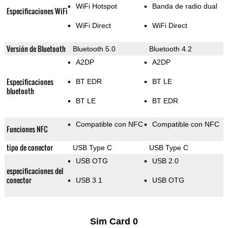
WiFi Hotspot
Banda de radio dual
Especificaciones WiFi
WiFi Direct
WiFi Direct
Versión de Bluetooth
Bluetooth 5.0
Bluetooth 4.2
A2DP
A2DP
Especificaciones
BT EDR
BT LE
bluetooth
BT LE
BT EDR
Compatible con NFC
Compatible con NFC
Funciones NFC
tipo de conector
USB Type C
USB Type C
USB OTG
USB 2.0
especificaciones del
conector
USB 3.1
USB OTG
Sim Card 0