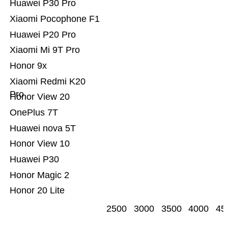
Huawei P30 Pro
Xiaomi Pocophone F1
Huawei P20 Pro
Xiaomi Mi 9T Pro
Honor 9x
Xiaomi Redmi K20
Pro
Honor View 20
OnePlus 7T
Huawei nova 5T
Honor View 10
Huawei P30
Honor Magic 2
Honor 20 Lite
2500
3000
3500
4000
45