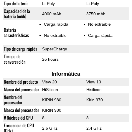
Tipo de batería
Li-Poly
Li-Poly
Capacidad de la
4000 mAh
3750 mAh
batería (mAh)
Carga rápida
No extraíble
Batería
características
No extraíble
Carga rápida
Tipo de carga rápida
SuperCharge
Tiempo de
26 hours
conversación
Informática
Nombre del producto
View 20
View 10
Marca del procesador
HiSilicon
Hisilicon
Nombre del
KIRIN 980
Kirin 970
procesador
Marca del procesador
KIRIN 980
# Núcleos del CPU
8
8
Frecuencia de CPU
2.6 GHz
2.4 GHz
(GHz)