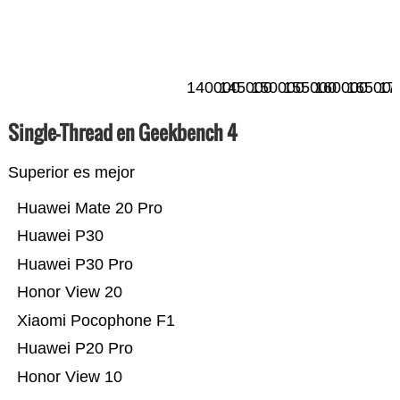
140000
145000
150000
155000
160000
165000
17
Single-Thread en Geekbench 4
Superior es mejor
Huawei Mate 20 Pro
Huawei P30
Huawei P30 Pro
Honor View 20
Xiaomi Pocophone F1
Huawei P20 Pro
Honor View 10