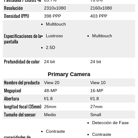
85.7%
78.6%
Resolución
2310x1080
2160x1080
Densidad (PPI)
398 PPP
403 PPP
Multitouch
Especificaciones de la
Lustroso
Multitouch
pantalla
2.5D
Profundidad de color
24 bit
24 bit
Primary Camera
Nombre del producto
View 20
View 10
Megapixel
48-MP
16-MP
Abertura
f/1.8
f/1.8
longitud focal (35mm)
26mm
27mm
Tamaño del sensor
Medio
Small
Detección de Fase
Contraste
Contraste
capacidades de