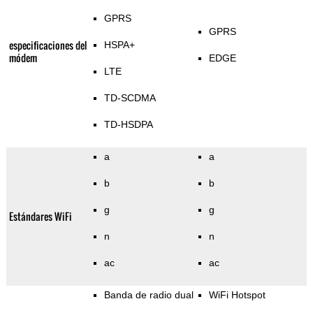
GPRS
GPRS
especificaciones del
HSPA+
módem
EDGE
LTE
TD-SCDMA
TD-HSDPA
a
a
b
b
g
g
Estándares WiFi
n
n
ac
ac
Banda de radio dual
WiFi Hotspot