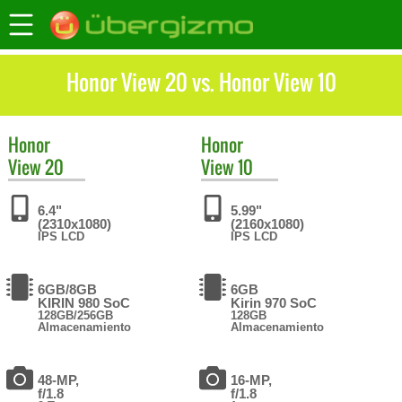
Honor View 20 vs. Honor View 10
Honor
Honor
View 20
View 10
6.4"
5.99"
(2310x1080)
(2160x1080)
IPS LCD
IPS LCD
6GB/8GB
6GB
KIRIN 980 SoC
Kirin 970 SoC
128GB/256GB
128GB
Almacenamiento
Almacenamiento
48-MP,
16-MP,
f/1.8
f/1.8