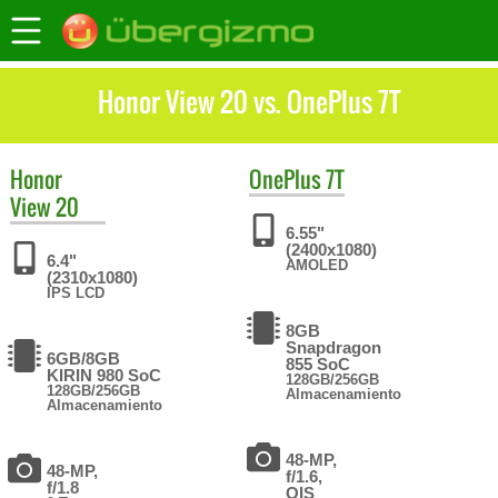
Honor View 20 vs. OnePlus 7T
Honor
OnePlus
7T
View 20
6.55"
(2400x1080)
6.4"
AMOLED
(2310x1080)
IPS LCD
8GB
Snapdragon
6GB/8GB
855 SoC
KIRIN 980 SoC
128GB/256GB
128GB/256GB
Almacenamiento
Almacenamiento
48-MP,
48-MP,
f/1.6,
f/1.8
OIS