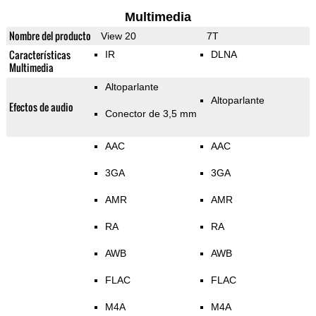
Multimedia
Nombre del producto
View 20
7T
Características
IR
DLNA
Multimedia
Altoparlante
Altoparlante
Efectos de audio
Conector de 3,5 mm
AAC
AAC
3GA
3GA
AMR
AMR
RA
RA
AWB
AWB
FLAC
FLAC
M4A
M4A