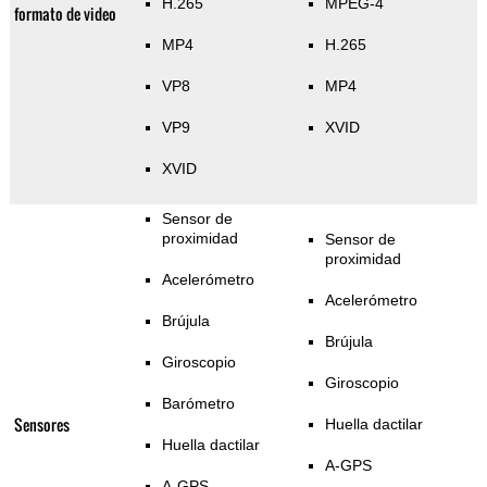
H.265
MPEG-4
formato de video
MP4
H.265
VP8
MP4
VP9
XVID
XVID
Sensor de
proximidad
Sensor de
proximidad
Acelerómetro
Acelerómetro
Brújula
Brújula
Giroscopio
Giroscopio
Barómetro
Sensores
Huella dactilar
Huella dactilar
A-GPS
A-GPS