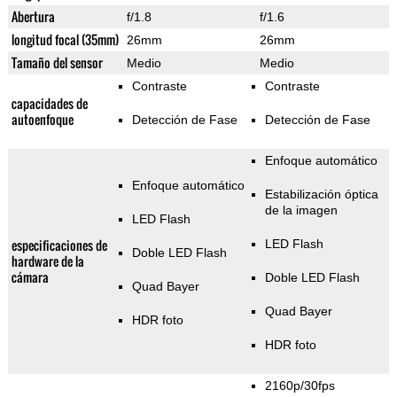
Abertura
f/1.8
f/1.6
longitud focal (35mm)
26mm
26mm
Tamaño del sensor
Medio
Medio
Contraste
Contraste
capacidades de
autoenfoque
Detección de Fase
Detección de Fase
Enfoque automático
Enfoque automático
Estabilización óptica
de la imagen
LED Flash
especificaciones de
LED Flash
Doble LED Flash
hardware de la
cámara
Doble LED Flash
Quad Bayer
Quad Bayer
HDR foto
HDR foto
2160p/30fps