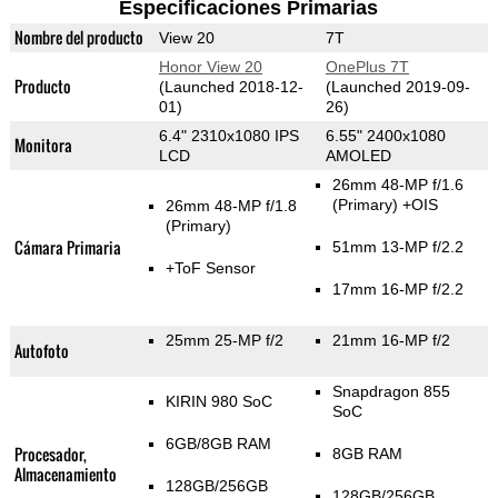
Especificaciones Primarias
Nombre del producto
View 20
7T
Honor View 20
OnePlus 7T
Producto
(Launched 2018-12-
(Launched 2019-09-
01)
26)
6.4" 2310x1080 IPS
6.55" 2400x1080
Monitora
LCD
AMOLED
26mm 48-MP f/1.6
(Primary)
+OIS
26mm 48-MP f/1.8
(Primary)
Cámara Primaria
51mm 13-MP f/2.2
+ToF Sensor
17mm 16-MP f/2.2
25mm 25-MP f/2
21mm 16-MP f/2
Autofoto
Snapdragon 855
KIRIN 980 SoC
SoC
6GB/8GB RAM
Procesador,
8GB RAM
Almacenamiento
128GB/256GB
128GB/256GB