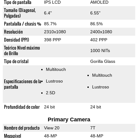
Tipo de pantalla
IPS LCD
AMOLED
Tamaño (Diagonal,
6.4"
6.55"
Pulgadas)
Pantalalla / chasis %
85.7%
86.5%
Resolución
2310x1080
2400x1080
Densidad (PPI)
398 PPP
402 PPP
Teórico Nivel máximo
1000 NITs
de Brillo
Tipo de cristal
Gorilla Glass
Multitouch
Multitouch
Especificaciones de la
Lustroso
pantalla
Lustroso
2.5D
Profundidad de color
24 bit
24 bit
Primary Camera
Nombre del producto
View 20
7T
Megapixel
48-MP
48-MP