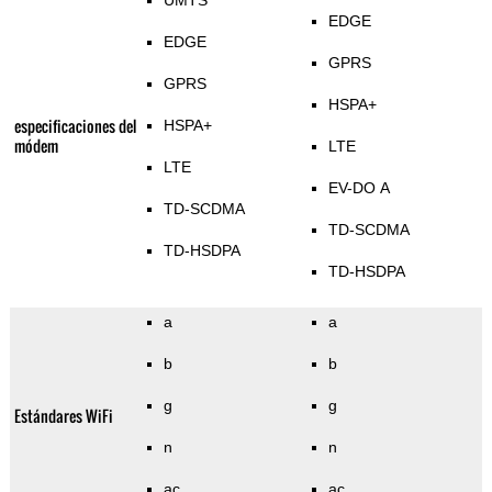
UMTS
EDGE
EDGE
GPRS
GPRS
HSPA+
especificaciones del
HSPA+
módem
LTE
LTE
EV-DO A
TD-SCDMA
TD-SCDMA
TD-HSDPA
TD-HSDPA
a
a
b
b
g
g
Estándares WiFi
n
n
ac
ac