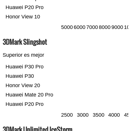
Huawei P20 Pro
Honor View 10
5000
6000
7000
8000
9000
10
3DMark Slingshot
Superior es mejor
Huawei P30 Pro
Huawei P30
Honor View 20
Huawei Mate 20 Pro
Huawei P20 Pro
2500
3000
3500
4000
45
3DMark Unlimited IceStorm