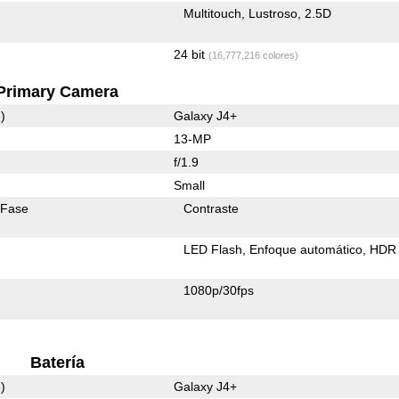
Multitouch
Lustroso
2.5D
24 bit
(16,777,216 colores)
Primary Camera
)
Galaxy J4+
13-MP
f/1.9
Small
 Fase
Contraste
LED Flash
Enfoque automático
HDR 
1080p/30fps
Batería
)
Galaxy J4+