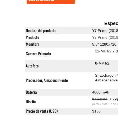
Espec
Nombre del producto
Y7 Prime (2018
Producto
Y7 Prime (2018
Monitora
5.5" 1280x720
12-MP f/2.2
(
Cámara Primaria
8-MP f/2
Autofoto
Snapdragon 
Procesador, Almacenamiento
Almacenamie
Bateria
4000 mAh
IP Rating
, 155
Diseño
(6.05 x 3.01 x 0.33 
Precio de venta (USD)
$150