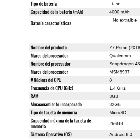
Tipo de batería
Li-Ion
Capacidad de la batería (mAh)
4000 mAh
No extraíble
Batería características
Nombre del producto
Y7 Prime (2018
Marca del procesador
Qualcomm
Nombre del procesador
Snapdragon 4
Marca del procesador
MSM8937
# Núcleos del CPU
8
Frecuencia de CPU (GHz)
1.4 GHz
RAM
3GB
Almacenamiento incorporado
32GB
Tipo de tarjeta de memoria
MicroSD
Capacidad máxima de la tarjeta de
256GB
memoria
Sistema Operativo (OS)
Android 8.0