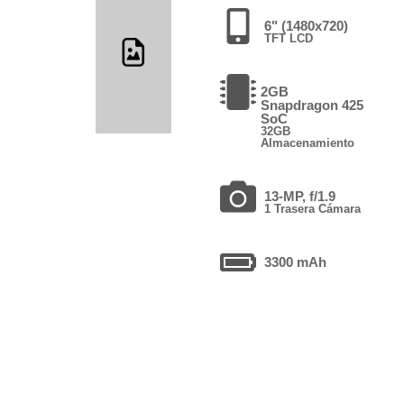
6" (1480x720)
TFT LCD
2GB
Snapdragon 425
SoC
32GB
Almacenamiento
13-MP, f/1.9
1 Trasera Cámara
3300 mAh