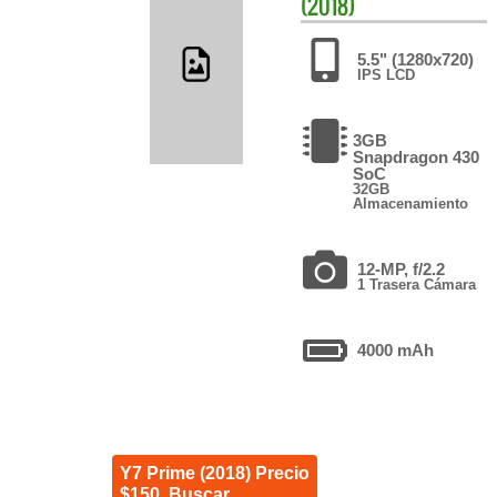
(2018)
5.5" (1280x720)
IPS LCD
3GB
Snapdragon 430
SoC
32GB
Almacenamiento
12-MP, f/2.2
1 Trasera Cámara
4000 mAh
Y7 Prime (2018) Precio
$150. Buscar