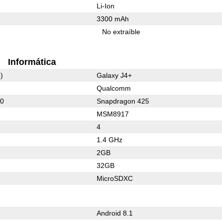
Li-Ion
3300 mAh
No extraíble
Informática
)
Galaxy J4+
Qualcomm
30
Snapdragon 425
MSM8917
4
1.4 GHz
2GB
32GB
MicroSDXC
Android 8.1