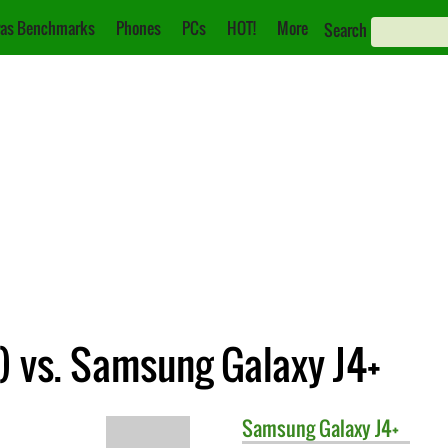
as Benchmarks
Phones
PCs
HOT!
More
Search
) vs. Samsung Galaxy J4+
Samsung
Galaxy J4+