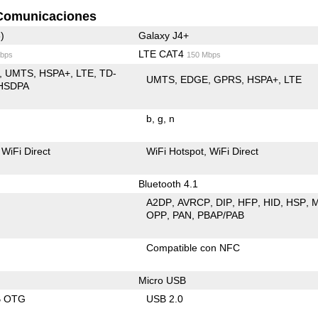
Comunicaciones
)
Galaxy J4+
LTE CAT4
bps
150 Mbps
UMTS
HSPA+
LTE
TD-
UMTS
EDGE
GPRS
HSPA+
LTE
HSDPA
b
g
n
WiFi Direct
WiFi Hotspot
WiFi Direct
Bluetooth 4.1
A2DP
AVRCP
DIP
HFP
HID
HSP
OPP
PAN
PBAP/PAB
Compatible con NFC
Micro USB
B OTG
USB 2.0