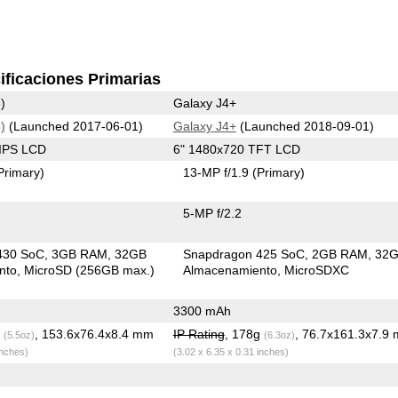
ificaciones Primarias
)
Galaxy J4+
)
(Launched 2017-06-01)
Galaxy J4+
(Launched 2018-09-01)
 IPS LCD
6" 1480x720 TFT LCD
Primary)
13-MP f/1.9
(Primary)
5-MP f/2.2
430 SoC
3GB RAM
32GB
Snapdragon 425 SoC
2GB RAM
32
nto
MicroSD (256GB max.)
Almacenamiento
MicroSDXC
3300 mAh
g
, 153.6x76.4x8.4 mm
IP Rating
, 178g
, 76.7x161.3x7.9
(5.5oz)
(6.3oz)
inches)
(3.02 x 6.35 x 0.31 inches)