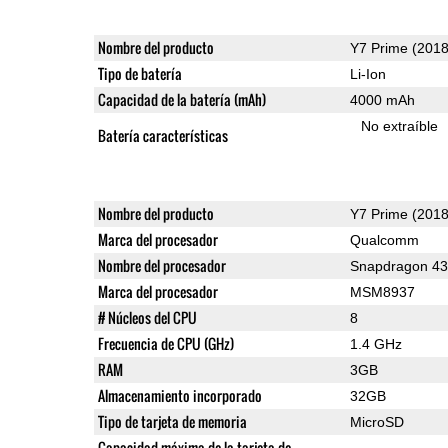
Nombre del producto
Y7 Prime (2018
Tipo de batería
Li-Ion
Capacidad de la batería (mAh)
4000 mAh
No extraíble
Batería características
Nombre del producto
Y7 Prime (2018
Marca del procesador
Qualcomm
Nombre del procesador
Snapdragon 4
Marca del procesador
MSM8937
# Núcleos del CPU
8
Frecuencia de CPU (GHz)
1.4 GHz
RAM
3GB
Almacenamiento incorporado
32GB
Tipo de tarjeta de memoria
MicroSD
Capacidad máxima de la tarjeta de