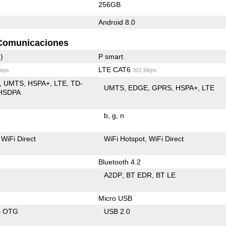
256GB
Android 8.0
Comunicaciones
)
P smart
LTE CAT6
bps
301 Mbps
UMTS
HSPA+
LTE
TD-
UMTS
EDGE
GPRS
HSPA+
LTE
HSDPA
b
g
n
WiFi Direct
WiFi Hotspot
WiFi Direct
Bluetooth 4.2
A2DP
BT EDR
BT LE
Micro USB
B OTG
USB 2.0