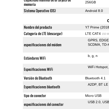
256GB
memoria
Sistema Operativo (OS)
Android 8.0
Nombre del producto
Y7 Prime (2018
Categoría de LTE (descargar)
LTE CAT4
150 M
GPRS
EDGE
especificaciones del módem
SCDMA
TD-
b
g
n
Estándares WiFi
WiFi Hotspot
Especificaciones WiFi
Versión de Bluetooth
Bluetooth 4.1
A2DP
BT LE
Especificaciones bluetooth
tipo de conector
Micro USB
USB 2.0
US
especificaciones del conector