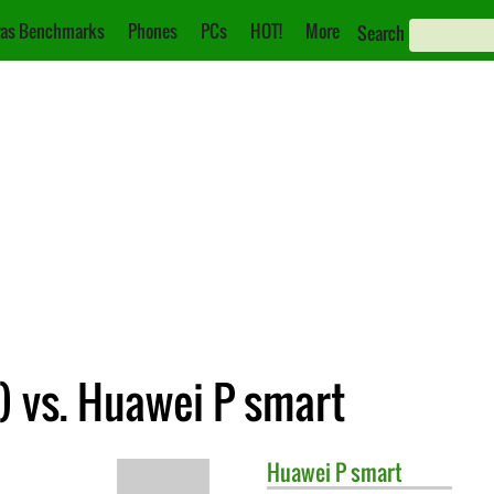
as Benchmarks
Phones
PCs
HOT!
More
Search
) vs. Huawei P smart
Huawei
P smart