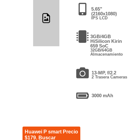
5.65"
(2160x1080)
IPS LCD
3GB/4GB
HiSilicon Kirin
659 SoC
32GB/64GB
Almacenamiento
13-MP, f/2.2
2 Trasera Cameras
3000 mAh
Huawei P smart Precio
$179. Buscar