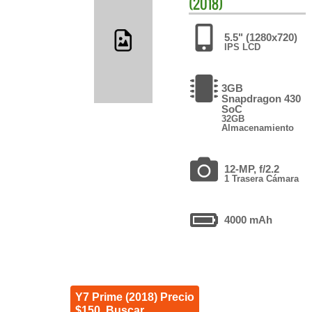
(2018)
5.5" (1280x720)
IPS LCD
3GB
Snapdragon 430
SoC
32GB
Almacenamiento
12-MP, f/2.2
1 Trasera Cámara
4000 mAh
Y7 Prime (2018) Precio
$150. Buscar