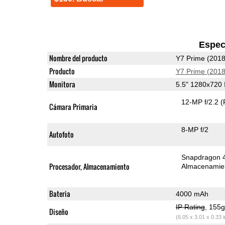
Espec
Nombre del producto
Y7 Prime (2018
Producto
Y7 Prime (2018
Monitora
5.5" 1280x720
12-MP f/2.2
(
Cámara Primaria
8-MP f/2
Autofoto
Snapdragon 
Procesador, Almacenamiento
Almacenamie
Bateria
4000 mAh
IP Rating
, 155
Diseño
(6.05 x 3.01 x 0.33 