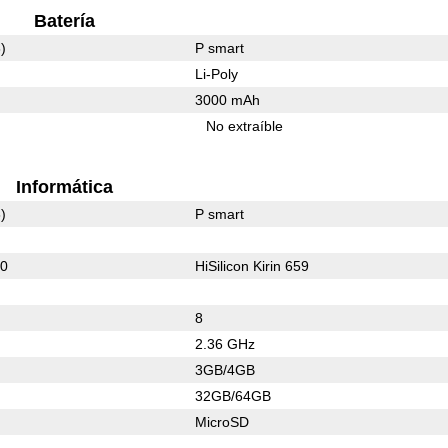
Batería
)
P smart
Li-Poly
3000 mAh
No extraíble
Informática
)
P smart
30
HiSilicon Kirin 659
8
2.36 GHz
3GB/4GB
32GB/64GB
MicroSD