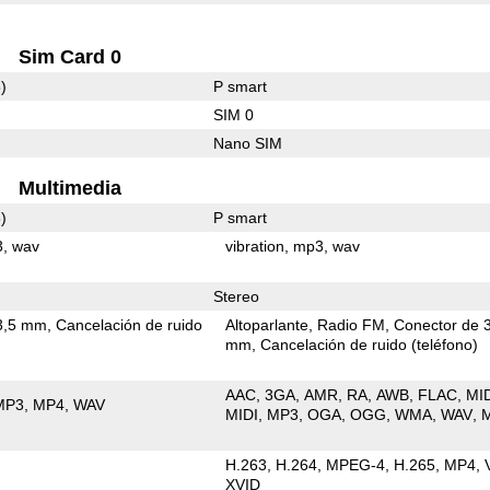
Sim Card 0
)
P smart
SIM 0
Nano SIM
Multimedia
)
P smart
3
wav
vibration
mp3
wav
Stereo
3,5 mm
Cancelación de ruido
Altoparlante
Radio FM
Conector de 
mm
Cancelación de ruido (teléfono)
AAC
3GA
AMR
RA
AWB
FLAC
MI
MP3
MP4
WAV
MIDI
MP3
OGA
OGG
WMA
WAV
H.263
H.264
MPEG-4
H.265
MP4
XVID