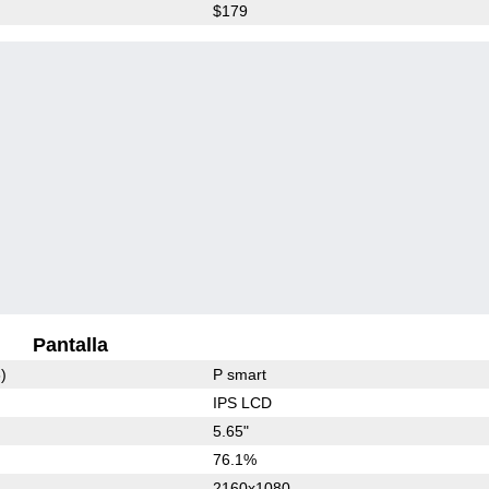
$179
Pantalla
)
P smart
IPS LCD
5.65"
76.1%
2160x1080