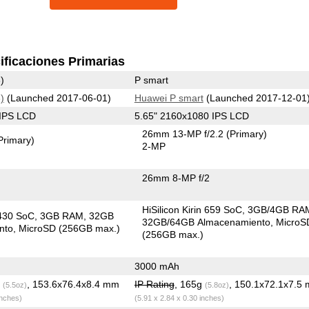
ificaciones Primarias
)
P smart
)
(Launched 2017-06-01)
Huawei P smart
(Launched 2017-12-01
 IPS LCD
5.65" 2160x1080 IPS LCD
26mm 13-MP f/2.2
(Primary)
Primary)
2-MP
26mm 8-MP f/2
HiSilicon Kirin 659 SoC
3GB/4GB RA
430 SoC
3GB RAM
32GB
32GB/64GB Almacenamiento
MicroS
nto
MicroSD (256GB max.)
(256GB max.)
3000 mAh
g
, 153.6x76.4x8.4 mm
IP Rating
, 165g
, 150.1x72.1x7.5
(5.5oz)
(5.8oz)
inches)
(5.91 x 2.84 x 0.30 inches)