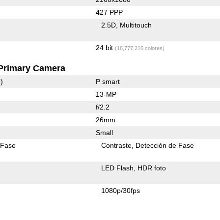
427 PPP
2.5D
Multitouch
24 bit
(16,777,216 colores)
Primary Camera
)
P smart
13-MP
f/2.2
26mm
Small
 Fase
Contraste
Detección de Fase
LED Flash
HDR foto
1080p/30fps