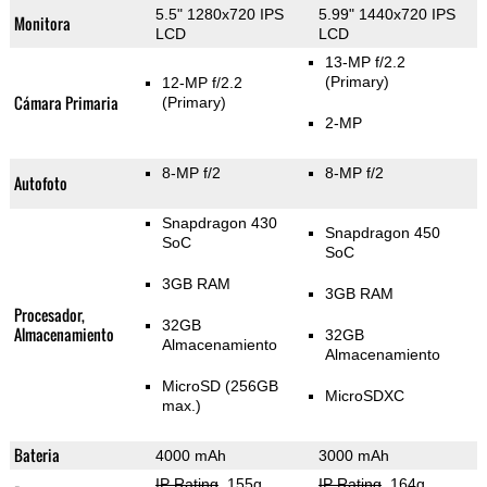
5.5" 1280x720 IPS
5.99" 1440x720 IPS
Monitora
LCD
LCD
13-MP f/2.2
(Primary)
12-MP f/2.2
Cámara Primaria
(Primary)
2-MP
8-MP f/2
8-MP f/2
Autofoto
Snapdragon 430
Snapdragon 450
SoC
SoC
3GB RAM
3GB RAM
Procesador,
32GB
Almacenamiento
32GB
Almacenamiento
Almacenamiento
MicroSD (256GB
MicroSDXC
max.)
Bateria
4000 mAh
3000 mAh
IP Rating
, 155g
,
IP Rating
, 164g
,