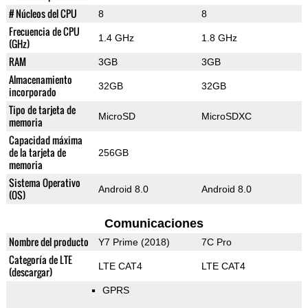
# Núcleos del CPU
8
8
Frecuencia de CPU
1.4 GHz
1.8 GHz
(GHz)
RAM
3GB
3GB
Almacenamiento
32GB
32GB
incorporado
Tipo de tarjeta de
MicroSD
MicroSDXC
memoria
Capacidad máxima
de la tarjeta de
256GB
memoria
Sistema Operativo
Android 8.0
Android 8.0
(OS)
Comunicaciones
Nombre del producto
Y7 Prime (2018)
7C Pro
Categoría de LTE
LTE CAT4
LTE CAT4
(descargar)
GPRS