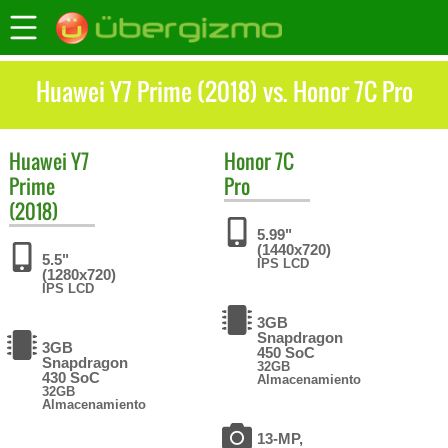
Huawei Y7 Prime (2018) vs. Honor 7C Pro
Huawei
Y7
Honor
7C
Prime
Pro
(2018)
5.99"
(1440x720)
5.5"
IPS LCD
(1280x720)
IPS LCD
3GB
Snapdragon
3GB
450 SoC
Snapdragon
32GB
430 SoC
Almacenamiento
32GB
Almacenamiento
13-MP,