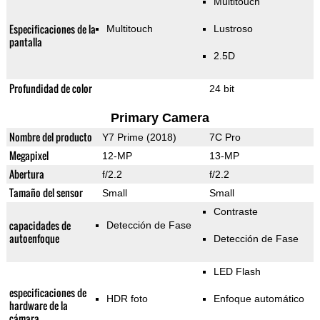
Multitouch
Especificaciones de la
Multitouch
Lustroso
pantalla
2.5D
Profundidad de color
24 bit
Primary Camera
Nombre del producto
Y7 Prime (2018)
7C Pro
Megapixel
12-MP
13-MP
Abertura
f/2.2
f/2.2
Tamaño del sensor
Small
Small
Contraste
capacidades de
Detección de Fase
autoenfoque
Detección de Fase
LED Flash
especificaciones de
HDR foto
Enfoque automático
hardware de la
cámara