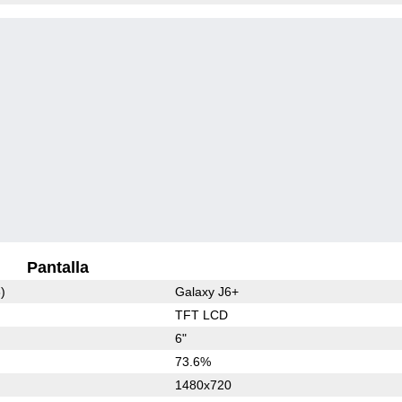
Pantalla
)
Galaxy J6+
TFT LCD
6"
73.6%
1480x720