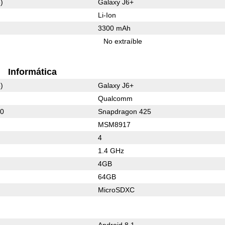
)
Galaxy J6+
Li-Ion
3300 mAh
No extraíble
Informática
)
Galaxy J6+
Qualcomm
30
Snapdragon 425
MSM8917
4
1.4 GHz
4GB
64GB
MicroSDXC
Android 8.1