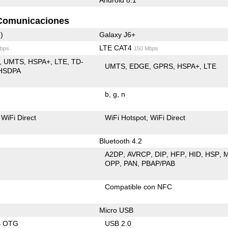
Comunicaciones
)
Galaxy J6+
LTE CAT4
bps
150 Mbps
UMTS
HSPA+
LTE
TD-
UMTS
EDGE
GPRS
HSPA+
LTE
HSDPA
b
g
n
WiFi Direct
WiFi Hotspot
WiFi Direct
Bluetooth 4.2
A2DP
AVRCP
DIP
HFP
HID
HSP
OPP
PAN
PBAP/PAB
Compatible con NFC
Micro USB
B OTG
USB 2.0