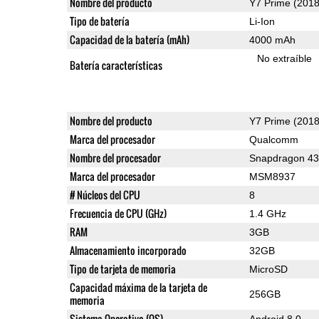
Nombre del producto
Y7 Prime (2018
Tipo de batería
Li-Ion
Capacidad de la batería (mAh)
4000 mAh
No extraíble
Batería características
Nombre del producto
Y7 Prime (2018
Marca del procesador
Qualcomm
Nombre del procesador
Snapdragon 4
Marca del procesador
MSM8937
# Núcleos del CPU
8
Frecuencia de CPU (GHz)
1.4 GHz
RAM
3GB
Almacenamiento incorporado
32GB
Tipo de tarjeta de memoria
MicroSD
Capacidad máxima de la tarjeta de
256GB
memoria
Sistema Operativo (OS)
Android 8.0