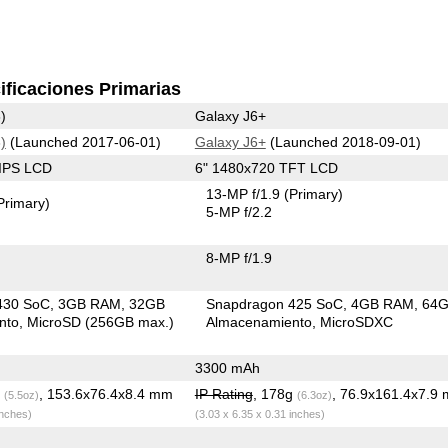
ificaciones Primarias
)
Galaxy J6+
)
(Launched 2017-06-01)
Galaxy J6+
(Launched 2018-09-01)
 IPS LCD
6" 1480x720 TFT LCD
13-MP f/1.9
(Primary)
Primary)
5-MP f/2.2
8-MP f/1.9
430 SoC
3GB RAM
32GB
Snapdragon 425 SoC
4GB RAM
64
nto
MicroSD (256GB max.)
Almacenamiento
MicroSDXC
3300 mAh
g
, 153.6x76.4x8.4 mm
IP Rating
, 178g
, 76.9x161.4x7.9
(5.5oz)
(6.3oz)
inches)
(3.03 x 6.35 x 0.31 inches)