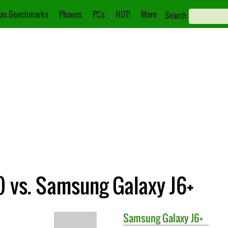
as Benchmarks
Phones
PCs
HOT!
More
Search
) vs. Samsung Galaxy J6+
Samsung
Galaxy J6+