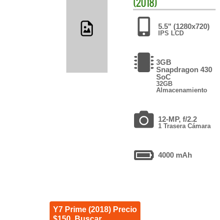
(2018)
5.5" (1280x720)
IPS LCD
3GB
Snapdragon 430
SoC
32GB
Almacenamiento
12-MP, f/2.2
1 Trasera Cámara
4000 mAh
Y7 Prime (2018) Precio
$150. Buscar