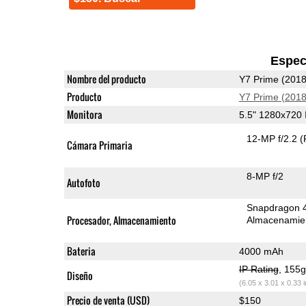
Espec
Nombre del producto
Y7 Prime (2018
Producto
Y7 Prime (2018
Monitora
5.5" 1280x720
12-MP f/2.2
(
Cámara Primaria
8-MP f/2
Autofoto
Snapdragon 
Procesador, Almacenamiento
Almacenamie
Bateria
4000 mAh
IP Rating
, 155
Diseño
(6.05 x 3.01 x 0.33 
Precio de venta (USD)
$150