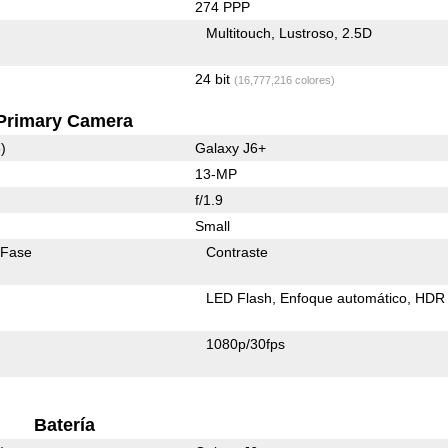
274 PPP
Multitouch
Lustroso
2.5D
24 bit
(16,777,216 colores)
Primary Camera
)
Galaxy J6+
13-MP
f/1.9
Small
 Fase
Contraste
LED Flash
Enfoque automático
HDR 
1080p/30fps
Batería