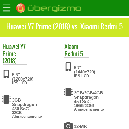
Huawei Y7 Prime (2018) vs. Xiaomi Redmi 5
Huawei
Y7
Xiaomi
Prime
Redmi 5
(2018)
5.7"
(1440x720)
5.5"
IPS LCD
(1280x720)
IPS LCD
2GB/3GB/4GB
Snapdragon
3GB
450 SoC
Snapdragon
16GB/32GB
430 SoC
Almacenamiento
32GB
Almacenamiento
12-MP,