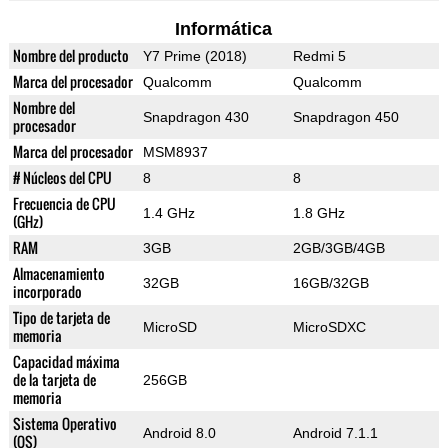
Informática
Nombre del producto
Y7 Prime (2018)
Redmi 5
Marca del procesador
Qualcomm
Qualcomm
Nombre del
Snapdragon 430
Snapdragon 450
procesador
Marca del procesador
MSM8937
# Núcleos del CPU
8
8
Frecuencia de CPU
1.4 GHz
1.8 GHz
(GHz)
RAM
3GB
2GB/3GB/4GB
Almacenamiento
32GB
16GB/32GB
incorporado
Tipo de tarjeta de
MicroSD
MicroSDXC
memoria
Capacidad máxima
de la tarjeta de
256GB
memoria
Sistema Operativo
Android 8.0
Android 7.1.1
(OS)