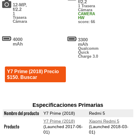
f/2.2
12-MP,
1 Trasera
f/2.2
Cámara
1
CAMERA
Trasera
HW
Cámara
score: 66
4000
3300
mAh
mAh
Qualcomm
Quick
Charge 3.0
Y7 Prime (2018) Precio
$150. Buscar
Especificaciones Primarias
Nombre del producto
Y7 Prime (2018)
Redmi 5
Y7 Prime (2018)
Xiaomi Redmi 5
Producto
(Launched 2017-06-
(Launched 2018-03-
01)
01)