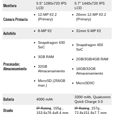
5.5" 1280x720 IPS
5.7" 1440x720 IPS
Monitora
LCD
LCD
12-MP f/2.2
26mm 12-MP f/2.2
Cámara Primaria
(Primary)
(Primary)
8-MP f/2
31mm 5-MP f/2
Autofoto
Snapdragon 430
Snapdragon 450
SoC
SoC
3GB RAM
2GB/3GB/4GB RAM
Procesador,
32GB
Almacenamiento
16GB/32GB
Almacenamiento
Almacenamiento
MicroSD (256GB
MicroSDXC
max.)
3300 mAh, Qualcomm
Bateria
4000 mAh
Quick Charge 3.0
IP Rating
, 155g
,
IP Rating
, 157g
,
Diseño
153.6x76.4x8.4 mm
72.8x151.8x7.7 mm