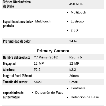
Teórico Nivel máximo
450 NITs
de Brillo
Multitouch
Especificaciones de la
Multitouch
Lustroso
pantalla
2.5D
Profundidad de color
24 bit
Primary Camera
Nombre del producto
Y7 Prime (2018)
Redmi 5
Megapixel
12-MP
12-MP
Abertura
f/2.2
f/2.2
longitud focal (35mm)
26mm
Tamaño del sensor
Small
Small
Contraste
capacidades de
Detección de Fase
autoenfoque
Detección de Fase