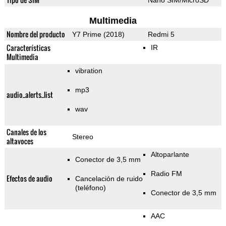
Nano SIM/MicroSD
Multimedia
Nombre del producto
Y7 Prime (2018)
Redmi 5
Características
IR
Multimedia
vibration
mp3
audio_alerts_list
wav
Canales de los
Stereo
altavoces
Altoparlante
Conector de 3,5 mm
Radio FM
Efectos de audio
Cancelación de ruido
(teléfono)
Conector de 3,5 mm
AAC