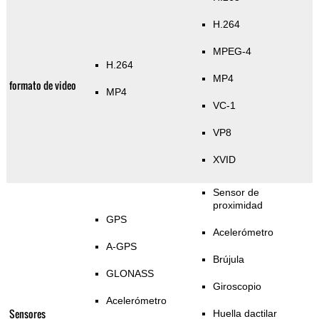
H.264
MPEG-4
H.264
MP4
formato de video
MP4
VC-1
VP8
XVID
Sensor de
proximidad
GPS
Acelerómetro
A-GPS
Brújula
GLONASS
Giroscopio
Acelerómetro
Sensores
Huella dactilar