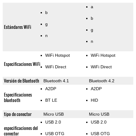
a
b
b
g
Estándares WiFi
g
n
n
WiFi Hotspot
WiFi Hotspot
Especificaciones WiFi
WiFi Direct
WiFi Direct
Versión de Bluetooth
Bluetooth 4.1
Bluetooth 4.2
A2DP
A2DP
Especificaciones
bluetooth
BT LE
HID
tipo de conector
Micro USB
Micro USB
USB 2.0
USB 2.0
especificaciones del
conector
USB OTG
USB OTG