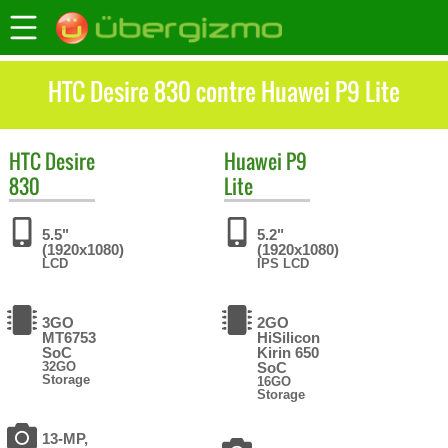
HTC Desire 830 contre Huawei P9 Lite
HTC
Desire
Huawei
P9
830
Lite
5.5"
5.2"
(1920x1080)
(1920x1080)
LCD
IPS LCD
3GO
2GO
MT6753
HiSilicon
SoC
Kirin 650
32GO
SoC
Storage
16GO
Storage
13-MP,