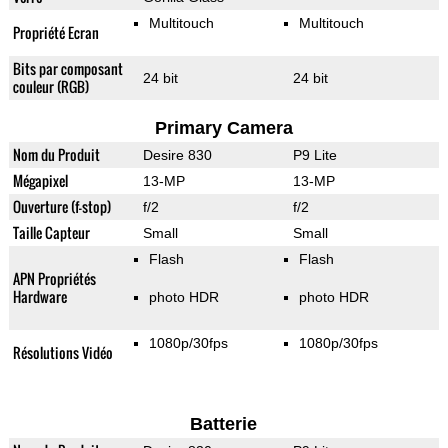
Multitouch
Multitouch
Propriété Ecran
Bits par composant
24 bit
24 bit
couleur (RGB)
Primary Camera
Nom du Produit
Desire 830
P9 Lite
Mégapixel
13-MP
13-MP
Ouverture (f-stop)
f/2
f/2
Taille Capteur
Small
Small
Flash
Flash
APN Propriétés
Hardware
photo HDR
photo HDR
1080p/30fps
1080p/30fps
Résolutions Vidéo
Batterie