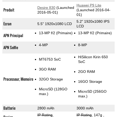
Huawei P9 Lite
Desire 830
(Launched
Produit
(Launched 2016-04-
2016-05-01)
01)
5.2" 1920x1080 IPS
Ecran
5.5" 1920x1080 LCD
LCD
13-MP f/2
(Primaire)
13-MP f/2
(Primaire)
APN Principal
4-MP
8-MP
APN Selfie
HiSilicon Kirin 650
MT6753 SoC
SoC
3GO RAM
2GO RAM
Processeur, Memoire
32GO Storage
16GO Storage
MicroSD (128GO
MicroSD (256GO
max.)
max.)
Batterie
2800 mAh
3000 mAh
IP Rating
,
IP Rating
, 147g
,