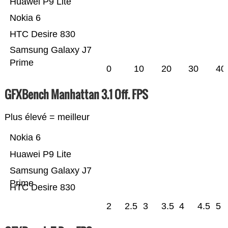
Huawei P9 Lite
Nokia 6
HTC Desire 830
Samsung Galaxy J7
Prime
0
10
20
30
40
GFXBench Manhattan 3.1 Off. FPS
Plus élevé = meilleur
Nokia 6
Huawei P9 Lite
Samsung Galaxy J7
Prime
HTC Desire 830
2
2.5
3
3.5
4
4.5
5