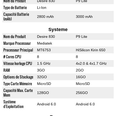
Nom du Produit
Desire 830
P9 Lite
Type de Batterie
Li-Ion
Capacité Batterie
2800 mAh
3000 mAh
(mAh)
Systeme
Nom du Produit
Desire 830
P9 Lite
Marque Processeur
Mediatek
Processeur Principal
MT6753
HiSilicon Kirin 650
# Cores CPU
8
8
Vitesse horloge CPU
1.5 GHz
4x2.0 & 4x1.7 GHz
RAM
3GO
2GO
Options de Stockage
32GO
16GO
Type Carte Mémoire
MicroSD
MicroSD
Capacité Max. Carte
128GO
256GO
Mem
Système
Android 6.0
Android 6.0
d'Exploitation