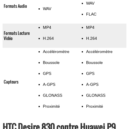
WAV
Formats Audio
WAV
FLAC
MP4
MP4
Formats Lecture
Vidéo
H.264
H.264
Accéléromètre
Accéléromètre
Boussole
Boussole
GPS
GPS
Capteurs
A-GPS
A-GPS
GLONASS
GLONASS
Proximité
Proximité
HTC Desire 830 contre Huawei P9