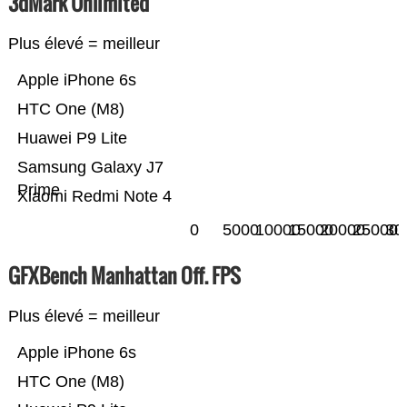
3dMark Unlimited
Plus élevé = meilleur
Apple iPhone 6s
HTC One (M8)
Huawei P9 Lite
Samsung Galaxy J7
Prime
Xiaomi Redmi Note 4
0
5000
10000
15000
20000
25000
30
GFXBench Manhattan Off. FPS
Plus élevé = meilleur
Apple iPhone 6s
HTC One (M8)