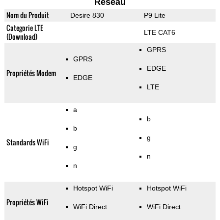
Reseau
Nom du Produit
Desire 830
P9 Lite
Categorie LTE
LTE CAT6
(Download)
GPRS
GPRS
EDGE
Propriétés Modem
EDGE
LTE
a
b
b
g
Standards WiFi
g
n
n
Hotspot WiFi
Hotspot WiFi
Propriétés WiFi
WiFi Direct
WiFi Direct