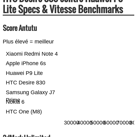
Lite Specs & Vitesse Benchmarks
Score Antutu
Plus élevé = meilleur
Xiaomi Redmi Note 4
Apple iPhone 6s
Huawei P9 Lite
HTC Desire 830
Samsung Galaxy J7
Prime
Nokia 6
HTC One (M8)
30000
40000
50000
60000
70000
80