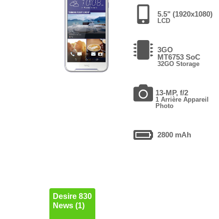
5.5" (1920x1080)
LCD
3GO
MT6753 SoC
32GO Storage
13-MP, f/2
1 Arrière Appareil
Photo
2800 mAh
Desire 830
News (1)