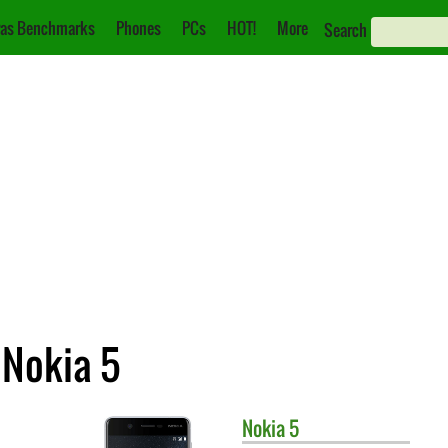
as Benchmarks
Phones
PCs
HOT!
More
Search
 Nokia 5
Nokia
5