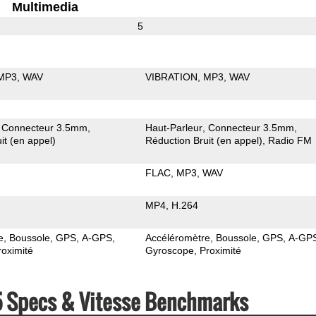
Multimedia
5
MP3
WAV
VIBRATION
MP3
WAV
Connecteur 3.5mm
Haut-Parleur
Connecteur 3.5mm
it (en appel)
Réduction Bruit (en appel)
Radio FM
FLAC
MP3
WAV
MP4
H.264
e
Boussole
GPS
A-GPS
Accéléromètre
Boussole
GPS
A-GP
roximité
Gyroscope
Proximité
5 Specs & Vitesse Benchmarks