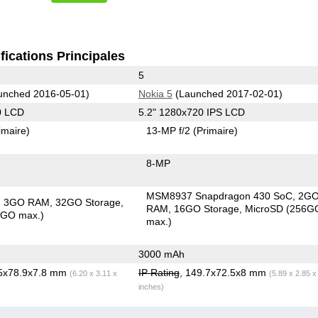
fications Principales
5
unched 2016-05-01)
Nokia 5
(Launched 2017-02-01)
0 LCD
5.2" 1280x720 IPS LCD
imaire)
13-MP f/2
(Primaire)
8-MP
MSM8937 Snapdragon 430 SoC
2G
3GO RAM
32GO Storage
RAM
16GO Storage
MicroSD (256G
8GO max.)
max.)
3000 mAh
.5x78.9x7.8 mm
IP Rating
, 149.7x72.5x8 mm
(6.20 x 3.11 x
(5.89 x 2.85 x
inches)