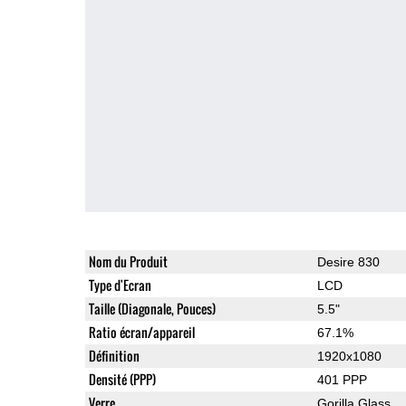
Nom du Produit
Desire 830
Type d'Ecran
LCD
Taille (Diagonale, Pouces)
5.5"
Ratio écran/appareil
67.1%
Définition
1920x1080
Densité (PPP)
401 PPP
Verre
Gorilla Glass