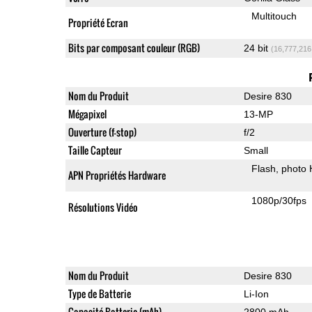
Multitouch
Propriété Ecran
Bits par composant couleur (RGB)
24 bit
(16,777,216
Nom du Produit
Desire 830
Mégapixel
13-MP
Ouverture (f-stop)
f/2
Taille Capteur
Small
Flash
photo
APN Propriétés Hardware
1080p/30fps
Résolutions Vidéo
Nom du Produit
Desire 830
Type de Batterie
Li-Ion
Capacité Batterie (mAh)
2800 mAh