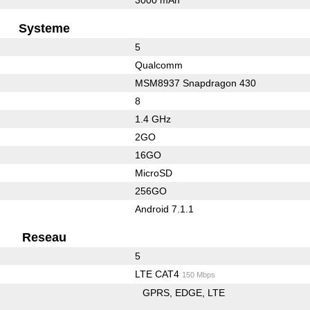
Systeme
5
Qualcomm
MSM8937 Snapdragon 430
8
1.4 GHz
2GO
16GO
MicroSD
256GO
Android 7.1.1
Reseau
5
LTE CAT4
150 Mbps
GPRS
EDGE
LTE