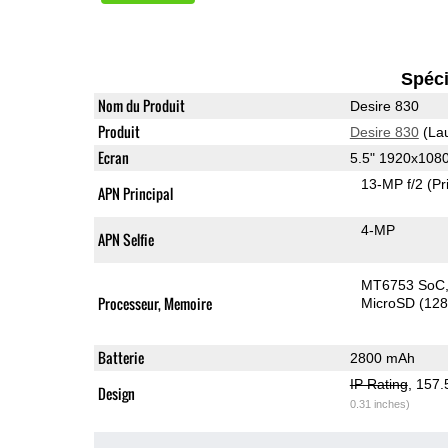
Spéci
Nom du Produit
Desire 830
Produit
Desire 830
(La
Ecran
5.5" 1920x108
13-MP f/2
(Pr
APN Principal
4-MP
APN Selfie
MT6753 SoC
Processeur, Memoire
MicroSD (12
Batterie
2800 mAh
IP Rating
, 157
Design
0.31 inches)