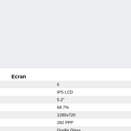
Ecran
5
IPS LCD
5.2"
68.7%
1280x720
282 PPP
Gorilla Glass