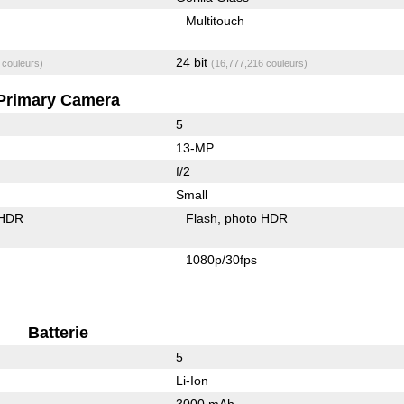
Multitouch
24 bit
 couleurs)
(16,777,216 couleurs)
Primary Camera
5
13-MP
f/2
Small
 HDR
Flash
photo HDR
1080p/30fps
Batterie
5
Li-Ion
3000 mAh