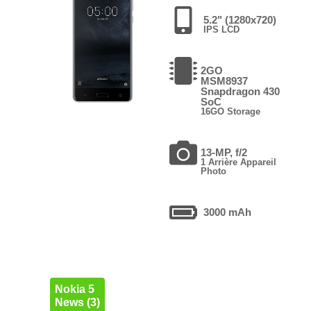
5.2" (1280x720)
IPS LCD
2GO
MSM8937
Snapdragon 430
SoC
16GO Storage
13-MP, f/2
1 Arrière Appareil
Photo
3000 mAh
Nokia 5
News (3)