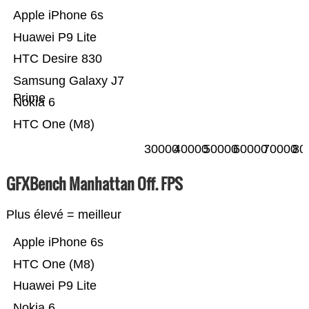
Apple iPhone 6s
Huawei P9 Lite
HTC Desire 830
Samsung Galaxy J7
Prime
Nokia 6
HTC One (M8)
30000
40000
50000
60000
70000
80
GFXBench Manhattan Off. FPS
Plus élevé = meilleur
Apple iPhone 6s
HTC One (M8)
Huawei P9 Lite
Nokia 6