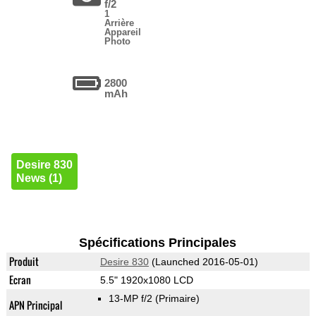
f/2
1
Arrière
Appareil
Photo
2800
mAh
Desire 830
News (1)
Spécifications Principales
Produit
Desire 830
(Launched 2016-05-01)
Ecran
5.5" 1920x1080 LCD
13-MP f/2
(Primaire)
APN Principal