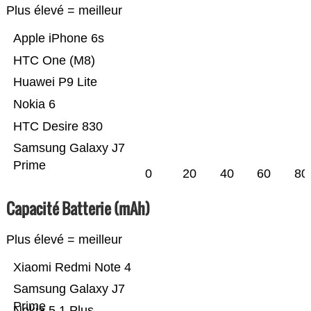
Plus élevé = meilleur
Apple iPhone 6s
HTC One (M8)
Huawei P9 Lite
Nokia 6
HTC Desire 830
Samsung Galaxy J7
Prime
0
20
40
60
80
Capacité Batterie (mAh)
Plus élevé = meilleur
Xiaomi Redmi Note 4
Samsung Galaxy J7
Prime
Nokia 5.1 Plus