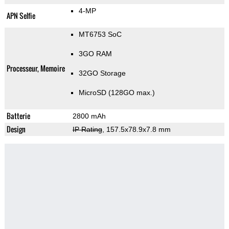
4-MP
APN Selfie
MT6753 SoC
3GO RAM
Processeur, Memoire
32GO Storage
MicroSD (128GO max.)
Batterie
2800 mAh
Design
IP Rating
, 157.5x78.9x7.8 mm