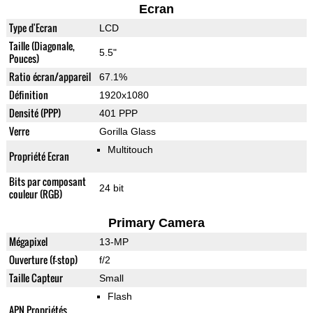
Ecran
Type d'Ecran
LCD
Taille (Diagonale,
5.5"
Pouces)
Ratio écran/appareil
67.1%
Définition
1920x1080
Densité (PPP)
401 PPP
Verre
Gorilla Glass
Multitouch
Propriété Ecran
Bits par composant
24 bit
couleur (RGB)
Primary Camera
Mégapixel
13-MP
Ouverture (f-stop)
f/2
Taille Capteur
Small
Flash
APN Propriétés