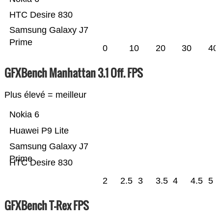
HTC Desire 830
Samsung Galaxy J7
Prime
0
10
20
30
40
GFXBench Manhattan 3.1 Off. FPS
Plus élevé = meilleur
Nokia 6
Huawei P9 Lite
Samsung Galaxy J7
Prime
HTC Desire 830
2
2.5
3
3.5
4
4.5
5
GFXBench T-Rex FPS