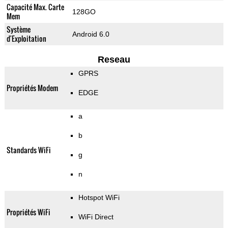
Capacité Max. Carte
128GO
Mem
Système
Android 6.0
d'Exploitation
Reseau
GPRS
Propriétés Modem
EDGE
a
b
Standards WiFi
g
n
Hotspot WiFi
Propriétés WiFi
WiFi Direct