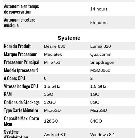
Autonomie en temps
14 hours
de conversation
Autonomie lecture
55 hours
musique
Systeme
Nom du Produit
Desire 830
Lumia 820
Marque Processeur
Mediatek
Qualcomm
Processeur Principal
MT6753
Snapdragon
Modèle (processeur)
MSM8960
# Cores CPU
8
2
Vitesse horloge CPU
1.5 GHz
1.5 GHz
RAM
3GO
1GO
Options de Stockage
32GO
8GO
Type Carte Mémoire
MicroSD
MicroSD
Capacité Max. Carte
128GO
64GO
Mem
Système
Android 6.0
Windows 8.1
d'Exploitation