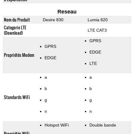
Reseau
Nom du Produit
Desire 830
Lumia 820
Categorie LTE
LTE CAT3
(Download)
GPRS
GPRS
EDGE
Propriétés Modem
EDGE
LTE
a
a
b
b
Standards WiFi
g
g
n
n
Hotspot WiFi
Double bande
Propriétés WiFi