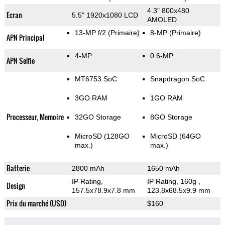
4.3" 800x480
Ecran
5.5" 1920x1080 LCD
AMOLED
13-MP f/2
(Primaire)
8-MP
(Primaire)
APN Principal
4-MP
0.6-MP
APN Selfie
MT6753 SoC
Snapdragon SoC
3GO RAM
1GO RAM
Processeur, Memoire
32GO Storage
8GO Storage
MicroSD (128GO
MicroSD (64GO
max.)
max.)
Batterie
2800 mAh
1650 mAh
IP Rating
,
IP Rating
, 160g
,
Design
157.5x78.9x7.8 mm
123.8x68.5x9.9 mm
Prix du marché (USD)
$160