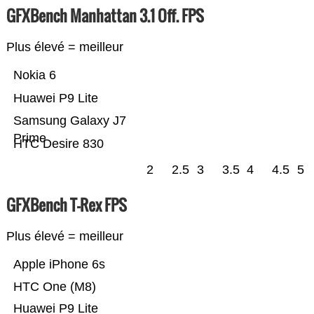
GFXBench Manhattan 3.1 Off. FPS
Plus élevé = meilleur
Nokia 6
Huawei P9 Lite
Samsung Galaxy J7
Prime
HTC Desire 830
2
2.5
3
3.5
4
4.5
5
GFXBench T-Rex FPS
Plus élevé = meilleur
Apple iPhone 6s
HTC One (M8)
Huawei P9 Lite