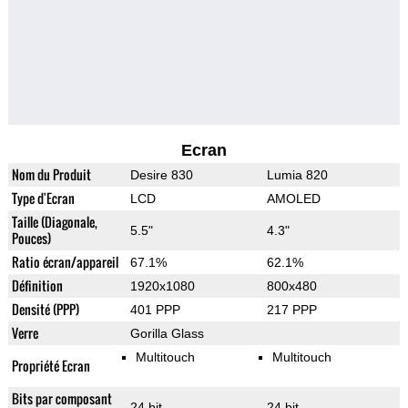
Ecran
Nom du Produit
Desire 830
Lumia 820
Type d'Ecran
LCD
AMOLED
Taille (Diagonale,
5.5"
4.3"
Pouces)
Ratio écran/appareil
67.1%
62.1%
Définition
1920x1080
800x480
Densité (PPP)
401 PPP
217 PPP
Verre
Gorilla Glass
Multitouch
Multitouch
Propriété Ecran
Bits par composant
24 bit
24 bit