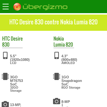
HTC Desire 830 contre Nokia Lumia 820
HTC
Desire
Nokia
830
Lumia 820
5.5"
4.3"
(1920x1080)
(800x480)
LCD
AMOLED
3GO
1GO
MT6753
Snapdragon
SoC
SoC
32GO
8GO Storage
Storage
8-MP
13-MP,
1