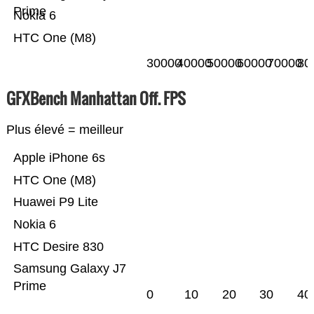
Prime
Nokia 6
HTC One (M8)
30000
40000
50000
60000
70000
80
GFXBench Manhattan Off. FPS
Plus élevé = meilleur
Apple iPhone 6s
HTC One (M8)
Huawei P9 Lite
Nokia 6
HTC Desire 830
Samsung Galaxy J7
Prime
0
10
20
30
40