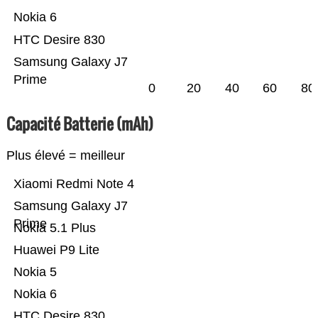
Nokia 6
HTC Desire 830
Samsung Galaxy J7
Prime
0
20
40
60
80
Capacité Batterie (mAh)
Plus élevé = meilleur
Xiaomi Redmi Note 4
Samsung Galaxy J7
Prime
Nokia 5.1 Plus
Huawei P9 Lite
Nokia 5
Nokia 6
HTC Desire 830