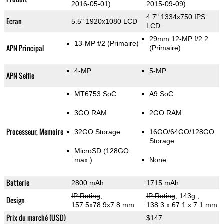
2016-05-01)
2015-09-09)
4.7" 1334x750 IPS
Ecran
5.5" 1920x1080 LCD
LCD
29mm 12-MP f/2.2
13-MP f/2
(Primaire)
APN Principal
(Primaire)
4-MP
5-MP
APN Selfie
MT6753 SoC
A9 SoC
3GO RAM
2GO RAM
Processeur, Memoire
32GO Storage
16GO/64GO/128GO
Storage
MicroSD (128GO
max.)
None
Batterie
2800 mAh
1715 mAh
IP Rating
,
IP Rating
, 143g
,
Design
157.5x78.9x7.8 mm
138.3 x 67.1 x 7.1 mm
Prix du marché (USD)
$147