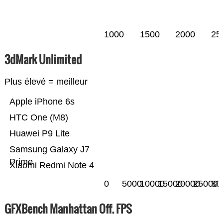
1000
1500
2000
25
3dMark Unlimited
Plus élevé = meilleur
Apple iPhone 6s
HTC One (M8)
Huawei P9 Lite
Samsung Galaxy J7
Prime
Xiaomi Redmi Note 4
0
5000
10000
15000
20000
25000
30
GFXBench Manhattan Off. FPS