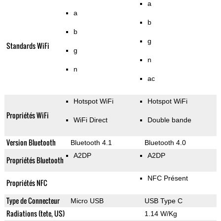
a
a
b
b
g
Standards WiFi
g
n
n
ac
Hotspot WiFi
Hotspot WiFi
Propriétés WiFi
WiFi Direct
Double bande
Version Bluetooth
Bluetooth 4.1
Bluetooth 4.0
A2DP
A2DP
Propriétés Bluetooth
NFC Présent
Propriétés NFC
Type de Connecteur
Micro USB
USB Type C
Radiations (tete, US)
1.14 W/Kg