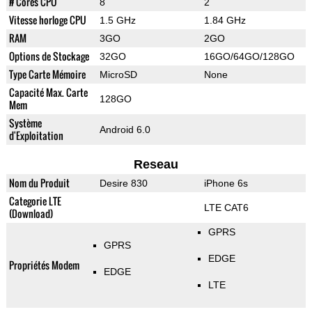
# Cores CPU
8
2
Vitesse horloge CPU
1.5 GHz
1.84 GHz
RAM
3GO
2GO
Options de Stockage
32GO
16GO/64GO/128GO
Type Carte Mémoire
MicroSD
None
Capacité Max. Carte
128GO
Mem
Système
Android 6.0
d'Exploitation
Reseau
Nom du Produit
Desire 830
iPhone 6s
Categorie LTE
LTE CAT6
(Download)
GPRS
GPRS
EDGE
Propriétés Modem
EDGE
LTE