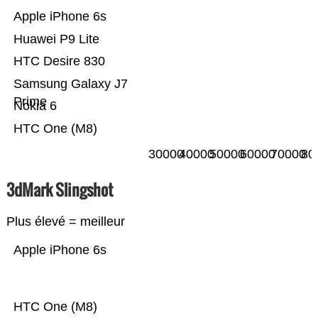
Apple iPhone 6s
Huawei P9 Lite
HTC Desire 830
Samsung Galaxy J7
Prime
Nokia 6
HTC One (M8)
30000
40000
50000
60000
70000
80
3dMark Slingshot
Plus élevé = meilleur
Apple iPhone 6s
HTC One (M8)