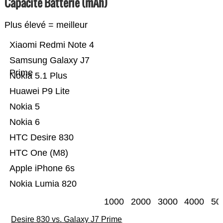
Capacité Batterie (mAh)
Plus élevé = meilleur
Xiaomi Redmi Note 4
Samsung Galaxy J7
Prime
Nokia 5.1 Plus
Huawei P9 Lite
Nokia 5
Nokia 6
HTC Desire 830
HTC One (M8)
Apple iPhone 6s
Nokia Lumia 820
1000
2000
3000
4000
50
Desire 830 vs. Galaxy J7 Prime