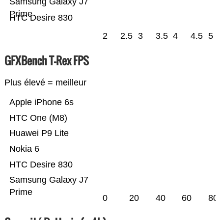
Samsung Galaxy J7
Prime
HTC Desire 830
2
2.5
3
3.5
4
4.5
5
GFXBench T-Rex FPS
Plus élevé = meilleur
Apple iPhone 6s
HTC One (M8)
Huawei P9 Lite
Nokia 6
HTC Desire 830
Samsung Galaxy J7
Prime
0
20
40
60
80