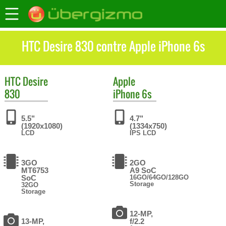
HTC Desire 830 contre Apple iPhone 6s
HTC
Desire
Apple
830
iPhone 6s
5.5"
4.7"
(1920x1080)
(1334x750)
LCD
IPS LCD
3GO
2GO
MT6753
A9 SoC
SoC
16GO/64GO/128GO
Storage
32GO
Storage
12-MP,
13-MP,
f/2.2