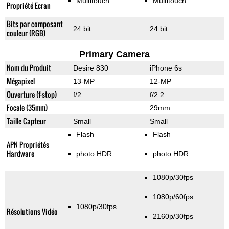
Multitouch
Multitouch
Propriété Ecran
Bits par composant
24 bit
24 bit
couleur (RGB)
Primary Camera
Nom du Produit
Desire 830
iPhone 6s
Mégapixel
13-MP
12-MP
Ouverture (f-stop)
f/2
f/2.2
Focale (35mm)
29mm
Taille Capteur
Small
Small
Flash
Flash
APN Propriétés
Hardware
photo HDR
photo HDR
1080p/30fps
1080p/60fps
1080p/30fps
Résolutions Vidéo
2160p/30fps