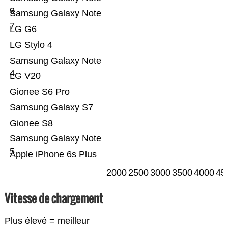
9
Samsung Galaxy Note
7
LG G6
LG Stylo 4
Samsung Galaxy Note
4
LG V20
Gionee S6 Pro
Samsung Galaxy S7
Gionee S8
Samsung Galaxy Note
5
Apple iPhone 6s Plus
2000
2500
3000
3500
4000
45
Vitesse de chargement
Plus élevé = meilleur