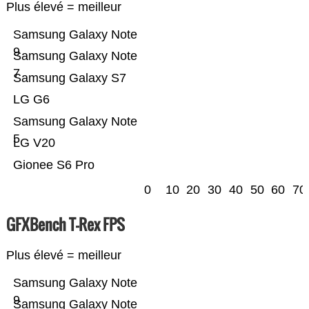
Plus élevé = meilleur
Samsung Galaxy Note
9
Samsung Galaxy Note
7
Samsung Galaxy S7
LG G6
Samsung Galaxy Note
5
LG V20
Gionee S6 Pro
0
10
20
30
40
50
60
70
GFXBench T-Rex FPS
Plus élevé = meilleur
Samsung Galaxy Note
9
Samsung Galaxy Note