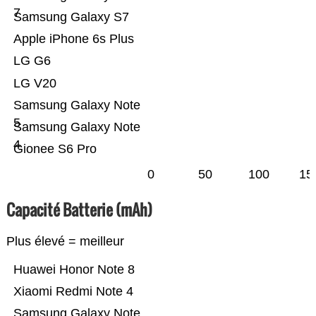
7
Samsung Galaxy S7
Apple iPhone 6s Plus
LG G6
LG V20
Samsung Galaxy Note
5
Samsung Galaxy Note
4
Gionee S6 Pro
0
50
100
15
Capacité Batterie (mAh)
Plus élevé = meilleur
Huawei Honor Note 8
Xiaomi Redmi Note 4
Samsung Galaxy Note