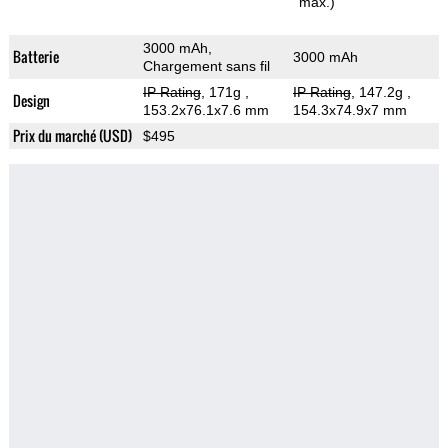
max.)
3000 mAh,
Batterie
3000 mAh
Chargement sans fil
IP Rating
, 171g
,
IP Rating
, 147.2g
,
Design
153.2x76.1x7.6 mm
154.3x74.9x7 mm
Prix du marché (USD)
$495