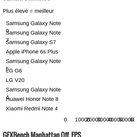
Plus élevé = meilleur
Samsung Galaxy Note
9
Samsung Galaxy Note
7
Samsung Galaxy S7
Apple iPhone 6s Plus
Samsung Galaxy Note
5
LG G6
LG V20
Samsung Galaxy Note
4
Huawei Honor Note 8
Xiaomi Redmi Note 4
0
10000
20000
30000
40000
50000
60
GFXBench Manhattan Off. FPS