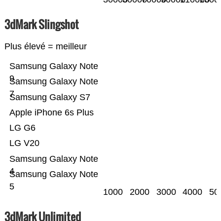
3dMark Slingshot
Plus élevé = meilleur
Samsung Galaxy Note
9
Samsung Galaxy Note
7
Samsung Galaxy S7
Apple iPhone 6s Plus
LG G6
LG V20
Samsung Galaxy Note
4
Samsung Galaxy Note
5
1000
2000
3000
4000
50
3dMark Unlimited