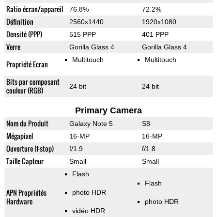
Ratio écran/appareil
76.8%
72.2%
Définition
2560x1440
1920x1080
Densité (PPP)
515 PPP
401 PPP
Verre
Gorilla Glass 4
Gorilla Glass 4
Multitouch
Multitouch
Propriété Ecran
Bits par composant
24 bit
24 bit
couleur (RGB)
Primary Camera
Nom du Produit
Galaxy Note 5
S8
Mégapixel
16-MP
16-MP
Ouverture (f-stop)
f/1.9
f/1.8
Taille Capteur
Small
Small
Flash
Flash
APN Propriétés
photo HDR
Hardware
photo HDR
vidéo HDR