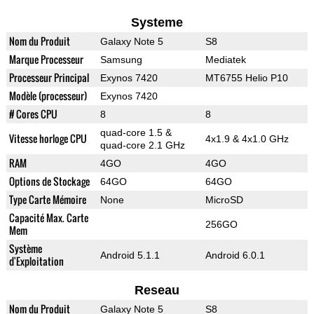
Systeme
Nom du Produit
Galaxy Note 5
S8
Marque Processeur
Samsung
Mediatek
Processeur Principal
Exynos 7420
MT6755 Helio P10
Modèle (processeur)
Exynos 7420
# Cores CPU
8
8
quad-core 1.5 &
Vitesse horloge CPU
4x1.9 & 4x1.0 GHz
quad-core 2.1 GHz
RAM
4GO
4GO
Options de Stockage
64GO
64GO
Type Carte Mémoire
None
MicroSD
Capacité Max. Carte
256GO
Mem
Système
Android 5.1.1
Android 6.0.1
d'Exploitation
Reseau
Nom du Produit
Galaxy Note 5
S8