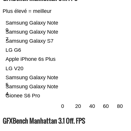
Plus élevé = meilleur
Samsung Galaxy Note
9
Samsung Galaxy Note
7
Samsung Galaxy S7
LG G6
Apple iPhone 6s Plus
LG V20
Samsung Galaxy Note
5
Samsung Galaxy Note
4
Gionee S6 Pro
0
20
40
60
80
GFXBench Manhattan 3.1 Off. FPS