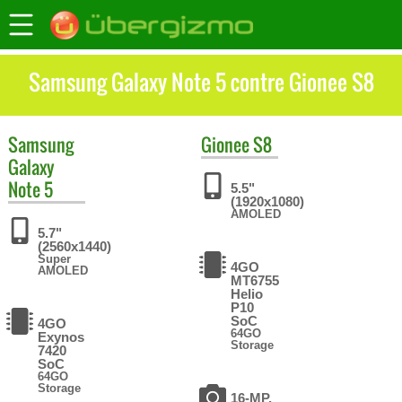
Samsung Galaxy Note 5 contre Gionee S8
Samsung
Gionee
S8
Galaxy
Note 5
5.5"
(1920x1080)
AMOLED
5.7"
(2560x1440)
Super
4GO
AMOLED
MT6755
Helio
P10
SoC
4GO
64GO
Exynos
Storage
7420
SoC
64GO
Storage
16-MP,