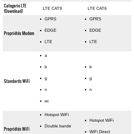
Categorie LTE
LTE CAT9
LTE CAT6
(Download)
GPRS
GPRS
EDGE
EDGE
Propriétés Modem
LTE
LTE
a
b
b
g
g
Standards WiFi
n
n
ac
Hotspot WiFi
Hotspot WiFi
Double bande
Propriétés WiFi
WiFi Direct