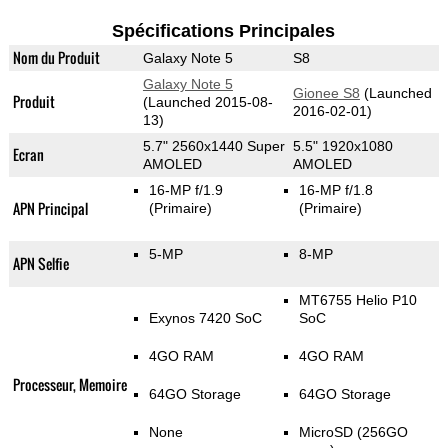
Spécifications Principales
Nom du Produit
Galaxy Note 5
S8
Galaxy Note 5
Gionee S8
(Launched
Produit
(Launched 2015-08-
2016-02-01)
13)
5.7" 2560x1440 Super
5.5" 1920x1080
Ecran
AMOLED
AMOLED
16-MP f/1.9
16-MP f/1.8
APN Principal
(Primaire)
(Primaire)
5-MP
8-MP
APN Selfie
MT6755 Helio P10
Exynos 7420 SoC
SoC
4GO RAM
4GO RAM
Processeur, Memoire
64GO Storage
64GO Storage
None
MicroSD (256GO