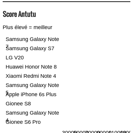
Score Antutu
Plus élevé = meilleur
Samsung Galaxy Note
7
Samsung Galaxy S7
LG V20
Huawei Honor Note 8
Xiaomi Redmi Note 4
Samsung Galaxy Note
5
Apple iPhone 6s Plus
Gionee S8
Samsung Galaxy Note
4
Gionee S6 Pro
30000
50000
70000
90000
110000
1300