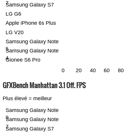
7
Samsung Galaxy S7
LG G6
Apple iPhone 6s Plus
LG V20
Samsung Galaxy Note
5
Samsung Galaxy Note
4
Gionee S6 Pro
0
20
40
60
80
GFXBench Manhattan 3.1 Off. FPS
Plus élevé = meilleur
Samsung Galaxy Note
9
Samsung Galaxy Note
7
Samsung Galaxy S7