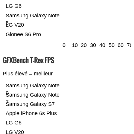
LG G6
Samsung Galaxy Note
5
LG V20
Gionee S6 Pro
0
10
20
30
40
50
60
70
GFXBench T-Rex FPS
Plus élevé = meilleur
Samsung Galaxy Note
9
Samsung Galaxy Note
7
Samsung Galaxy S7
Apple iPhone 6s Plus
LG G6
LG V20