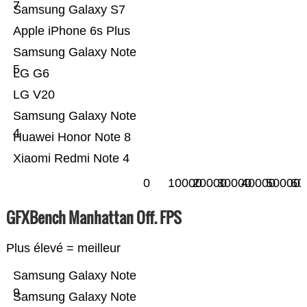
7
Samsung Galaxy S7
Apple iPhone 6s Plus
Samsung Galaxy Note
5
LG G6
LG V20
Samsung Galaxy Note
4
Huawei Honor Note 8
Xiaomi Redmi Note 4
0
10000
20000
30000
40000
50000
60
GFXBench Manhattan Off. FPS
Plus élevé = meilleur
Samsung Galaxy Note
9
Samsung Galaxy Note