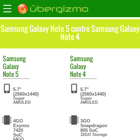
Samsung Galaxy Note 5 contre Samsung Galaxy
Note 4
Samsung
Samsung
Galaxy
Galaxy
Note 5
Note 4
5.7"
5.7"
(2560x1440)
(2560x1440)
Super
Super
AMOLED
AMOLED
4GO
3GO
Exynos
Snapdragon
7420
805 SoC
SoC
32GO Storage
64GO