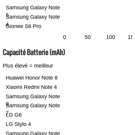
Samsung Galaxy Note
5
Samsung Galaxy Note
4
Gionee S6 Pro
0
50
100
15
Capacité Batterie (mAh)
Plus élevé = meilleur
Huawei Honor Note 8
Xiaomi Redmi Note 4
Samsung Galaxy Note
9
Samsung Galaxy Note
7
LG G6
LG Stylo 4
Samsung Galaxy Note