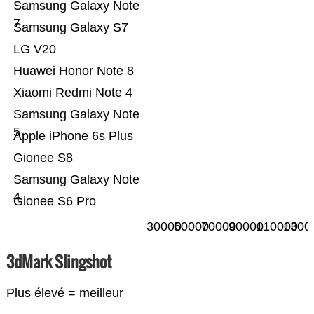
Samsung Galaxy Note
7
Samsung Galaxy S7
LG V20
Huawei Honor Note 8
Xiaomi Redmi Note 4
Samsung Galaxy Note
5
Apple iPhone 6s Plus
Gionee S8
Samsung Galaxy Note
4
Gionee S6 Pro
30000
50000
70000
90000
110000
1300
3dMark Slingshot
Plus élevé = meilleur