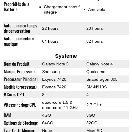
Propriétés de la
Chargement sans fil
Batterie
Amovible
intégré
Autonomie en temps
22 hours
20 hours
de conversation
Autonomie lecture
64 hours
82 hours
musique
Systeme
Nom du Produit
Galaxy Note 5
Galaxy Note 4
Marque Processeur
Samsung
Qualcomm
Processeur Principal
Exynos 7420
Snapdragon 805
Modèle (processeur)
Exynos 7420
SM-N910S
# Cores CPU
8
4
quad-core 1.5 &
Vitesse horloge CPU
2.7 GHz
quad-core 2.1 GHz
RAM
4GO
3GO
Options de Stockage
64GO
32GO
Type Carte Mémoire
None
MicroSD