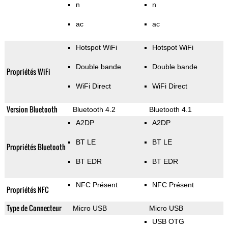
n
n
ac
ac
Hotspot WiFi
Hotspot WiFi
Double bande
Double bande
Propriétés WiFi
WiFi Direct
WiFi Direct
Version Bluetooth
Bluetooth 4.2
Bluetooth 4.1
A2DP
A2DP
BT LE
BT LE
Propriétés Bluetooth
BT EDR
BT EDR
NFC Présent
NFC Présent
Propriétés NFC
Type de Connecteur
Micro USB
Micro USB
USB OTG