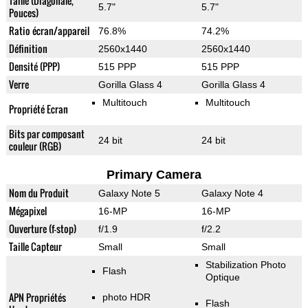
Taille (Diagonale,
5.7"
5.7"
Pouces)
Ratio écran/appareil
76.8%
74.2%
Définition
2560x1440
2560x1440
Densité (PPP)
515 PPP
515 PPP
Verre
Gorilla Glass 4
Gorilla Glass 4
Multitouch
Multitouch
Propriété Ecran
Bits par composant
24 bit
24 bit
couleur (RGB)
Primary Camera
Nom du Produit
Galaxy Note 5
Galaxy Note 4
Mégapixel
16-MP
16-MP
Ouverture (f-stop)
f/1.9
f/2.2
Taille Capteur
Small
Small
Stabilization Photo
Flash
Optique
APN Propriétés
photo HDR
Flash