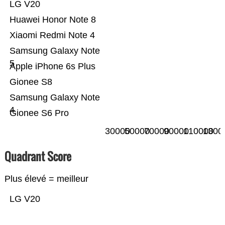
LG V20
Huawei Honor Note 8
Xiaomi Redmi Note 4
Samsung Galaxy Note
5
Apple iPhone 6s Plus
Gionee S8
Samsung Galaxy Note
4
Gionee S6 Pro
30000
50000
70000
90000
110000
1300
Quadrant Score
Plus élevé = meilleur
LG V20