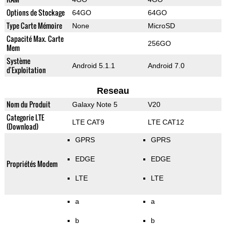
Options de Stockage
64GO
64GO
Type Carte Mémoire
None
MicroSD
Capacité Max. Carte
256GO
Mem
Système
Android 5.1.1
Android 7.0
d'Exploitation
Reseau
Nom du Produit
Galaxy Note 5
V20
Categorie LTE
LTE CAT9
LTE CAT12
(Download)
GPRS
GPRS
EDGE
EDGE
Propriétés Modem
LTE
LTE
a
a
b
b