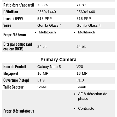
Ratio écran/appareil
76.8%
71.8%
Définition
2560x1440
2560x1440
Densité (PPP)
515 PPP
515 PPP
Verre
Gorilla Glass 4
Gorilla Glass 4
Multitouch
Multitouch
Propriété Ecran
Bits par composant
24 bit
24 bit
couleur (RGB)
Primary Camera
Nom du Produit
Galaxy Note 5
V20
Mégapixel
16-MP
16-MP
Ouverture (f-stop)
f/1.9
f/1.8
Taille Capteur
Small
Small
AF à détection de
phase
Contraste
Propriétés autofocus