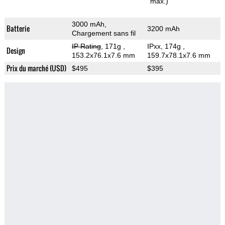
max.)
3000 mAh,
Batterie
3200 mAh
Chargement sans fil
IP Rating
, 171g
,
IPxx, 174g
,
Design
153.2x76.1x7.6 mm
159.7x78.1x7.6 mm
Prix du marché (USD)
$495
$395