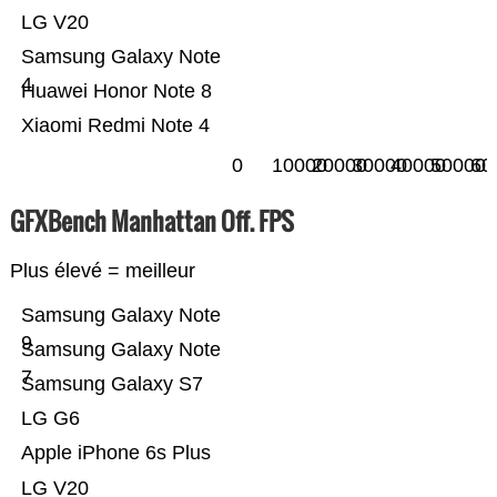
LG V20
Samsung Galaxy Note
4
Huawei Honor Note 8
Xiaomi Redmi Note 4
0
10000
20000
30000
40000
50000
60
GFXBench Manhattan Off. FPS
Plus élevé = meilleur
Samsung Galaxy Note
9
Samsung Galaxy Note
7
Samsung Galaxy S7
LG G6
Apple iPhone 6s Plus
LG V20