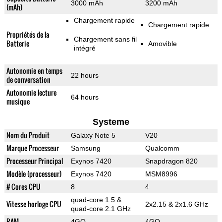
3000 mAh
3200 mAh
(mAh)
Chargement rapide
Chargement rapide
Propriétés de la
Chargement sans fil
Batterie
Amovible
intégré
Autonomie en temps
22 hours
de conversation
Autonomie lecture
64 hours
musique
Systeme
Nom du Produit
Galaxy Note 5
V20
Marque Processeur
Samsung
Qualcomm
Processeur Principal
Exynos 7420
Snapdragon 820
Modèle (processeur)
Exynos 7420
MSM8996
# Cores CPU
8
4
quad-core 1.5 &
Vitesse horloge CPU
2x2.15 & 2x1.6 GHz
quad-core 2.1 GHz
RAM
4GO
4GO