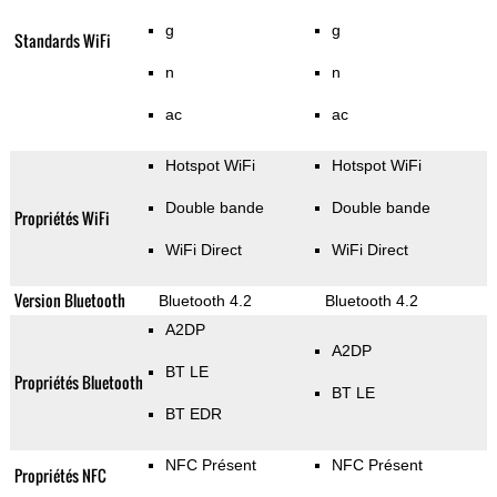
g
g
Standards WiFi
n
n
ac
ac
Hotspot WiFi
Hotspot WiFi
Double bande
Double bande
Propriétés WiFi
WiFi Direct
WiFi Direct
Version Bluetooth
Bluetooth 4.2
Bluetooth 4.2
A2DP
A2DP
BT LE
Propriétés Bluetooth
BT LE
BT EDR
NFC Présent
NFC Présent
Propriétés NFC