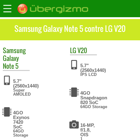
Samsung Galaxy Note 5 contre LG V20
Samsung
LG
V20
Galaxy
Note 5
5.7"
(2560x1440)
IPS LCD
5.7"
(2560x1440)
Super
4GO
AMOLED
Snapdragon
820 SoC
64GO Storage
4GO
Exynos
7420
16-MP,
SoC
f/1.8,
64GO
OIS
Storage
1