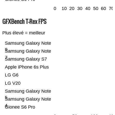
0
10
20
30
40
50
60
70
GFXBench T-Rex FPS
Plus élevé = meilleur
Samsung Galaxy Note
9
Samsung Galaxy Note
7
Samsung Galaxy S7
Apple iPhone 6s Plus
LG G6
LG V20
Samsung Galaxy Note
5
Samsung Galaxy Note
4
Gionee S6 Pro