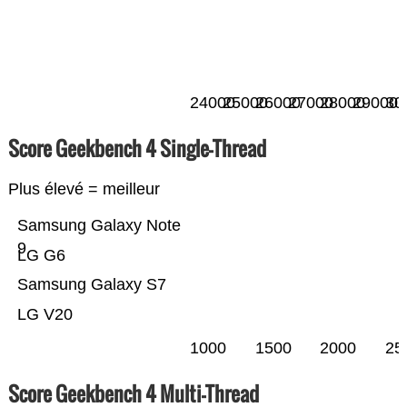
24000
25000
26000
27000
28000
29000
30
Score Geekbench 4 Single-Thread
Plus élevé = meilleur
Samsung Galaxy Note
9
LG G6
Samsung Galaxy S7
LG V20
1000
1500
2000
25
Score Geekbench 4 Multi-Thread