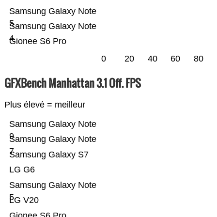
Samsung Galaxy Note
5
Samsung Galaxy Note
4
Gionee S6 Pro
0
20
40
60
80
GFXBench Manhattan 3.1 Off. FPS
Plus élevé = meilleur
Samsung Galaxy Note
9
Samsung Galaxy Note
7
Samsung Galaxy S7
LG G6
Samsung Galaxy Note
5
LG V20
Gionee S6 Pro