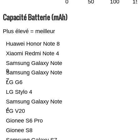
0
50
100
15
Capacité Batterie (mAh)
Plus élevé = meilleur
Huawei Honor Note 8
Xiaomi Redmi Note 4
Samsung Galaxy Note
9
Samsung Galaxy Note
7
LG G6
LG Stylo 4
Samsung Galaxy Note
4
LG V20
Gionee S6 Pro
Gionee S8