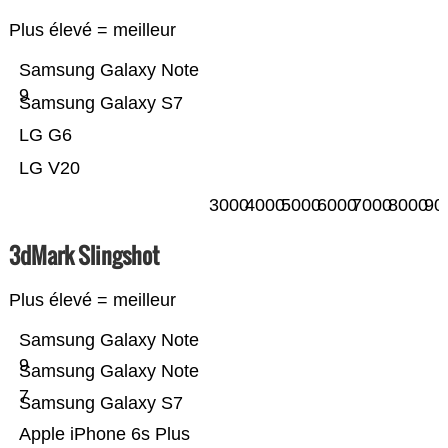
Plus élevé = meilleur
Samsung Galaxy Note
9
Samsung Galaxy S7
LG G6
LG V20
3000
4000
5000
6000
7000
8000
90
3dMark Slingshot
Plus élevé = meilleur
Samsung Galaxy Note
9
Samsung Galaxy Note
7
Samsung Galaxy S7
Apple iPhone 6s Plus