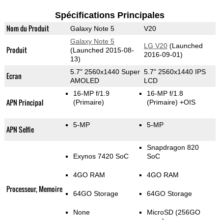
Spécifications Principales
Nom du Produit
Galaxy Note 5
V20
Galaxy Note 5
LG V20
(Launched
Produit
(Launched 2015-08-
2016-09-01)
13)
5.7" 2560x1440 Super
5.7" 2560x1440 IPS
Ecran
AMOLED
LCD
16-MP f/1.9
16-MP f/1.8
APN Principal
(Primaire)
(Primaire)
+OIS
5-MP
5-MP
APN Selfie
Snapdragon 820
Exynos 7420 SoC
SoC
4GO RAM
4GO RAM
Processeur, Memoire
64GO Storage
64GO Storage
None
MicroSD (256GO