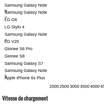
Samsung Galaxy Note
9
Samsung Galaxy Note
7
LG G6
LG Stylo 4
Samsung Galaxy Note
4
LG V20
Gionee S6 Pro
Gionee S8
Samsung Galaxy S7
Samsung Galaxy Note
5
Apple iPhone 6s Plus
2000
2500
3000
3500
4000
45
Vitesse de chargement