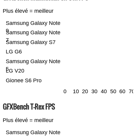
Plus élevé = meilleur
Samsung Galaxy Note
9
Samsung Galaxy Note
7
Samsung Galaxy S7
LG G6
Samsung Galaxy Note
5
LG V20
Gionee S6 Pro
0
10
20
30
40
50
60
70
GFXBench T-Rex FPS
Plus élevé = meilleur
Samsung Galaxy Note