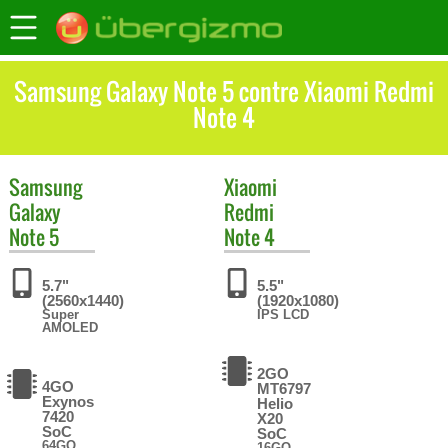
Samsung Galaxy Note 5 contre Xiaomi Redmi
Note 4
Samsung
Xiaomi
Galaxy
Redmi
Note 5
Note 4
5.7"
5.5"
(2560x1440)
(1920x1080)
Super
IPS LCD
AMOLED
2GO
4GO
MT6797
Exynos
Helio
7420
X20
SoC
SoC
64GO
16GO