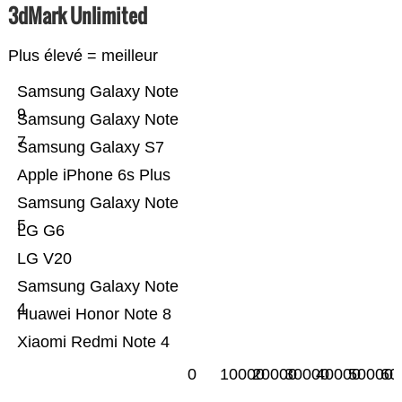
3dMark Unlimited
Plus élevé = meilleur
Samsung Galaxy Note
9
Samsung Galaxy Note
7
Samsung Galaxy S7
Apple iPhone 6s Plus
Samsung Galaxy Note
5
LG G6
LG V20
Samsung Galaxy Note
4
Huawei Honor Note 8
Xiaomi Redmi Note 4
0
10000
20000
30000
40000
50000
60