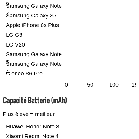
9
Samsung Galaxy Note
7
Samsung Galaxy S7
Apple iPhone 6s Plus
LG G6
LG V20
Samsung Galaxy Note
5
Samsung Galaxy Note
4
Gionee S6 Pro
0
50
100
15
Capacité Batterie (mAh)
Plus élevé = meilleur
Huawei Honor Note 8
Xiaomi Redmi Note 4