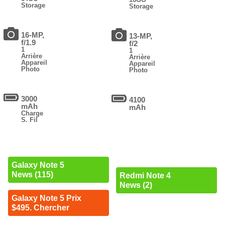
Storage
Storage
16-MP,
13-MP,
f/1.9
f/2
1
1
Arrière
Arrière
Appareil
Appareil
Photo
Photo
3000
4100
mAh
mAh
Charge
S. Fil
Galaxy Note 5
News (115)
Redmi Note 4
News (2)
Galaxy Note 5 Prix
$495. Chercher