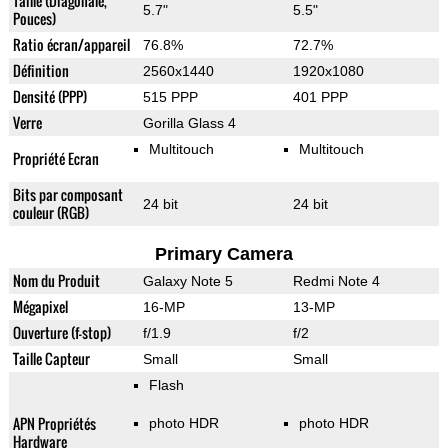
Taille (Diagonale,
5.7"
5.5"
Pouces)
Ratio écran/appareil
76.8%
72.7%
Définition
2560x1440
1920x1080
Densité (PPP)
515 PPP
401 PPP
Verre
Gorilla Glass 4
Multitouch
Multitouch
Propriété Ecran
Bits par composant
24 bit
24 bit
couleur (RGB)
Primary Camera
Nom du Produit
Galaxy Note 5
Redmi Note 4
Mégapixel
16-MP
13-MP
Ouverture (f-stop)
f/1.9
f/2
Taille Capteur
Small
Small
Flash
APN Propriétés
photo HDR
photo HDR
Hardware