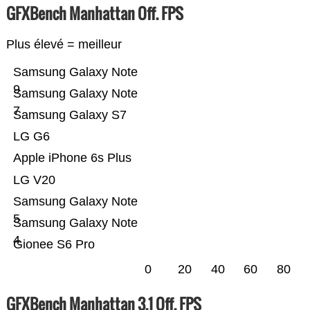
GFXBench Manhattan Off. FPS
Plus élevé = meilleur
Samsung Galaxy Note
9
Samsung Galaxy Note
7
Samsung Galaxy S7
LG G6
Apple iPhone 6s Plus
LG V20
Samsung Galaxy Note
5
Samsung Galaxy Note
4
Gionee S6 Pro
0
20
40
60
80
GFXBench Manhattan 3.1 Off. FPS