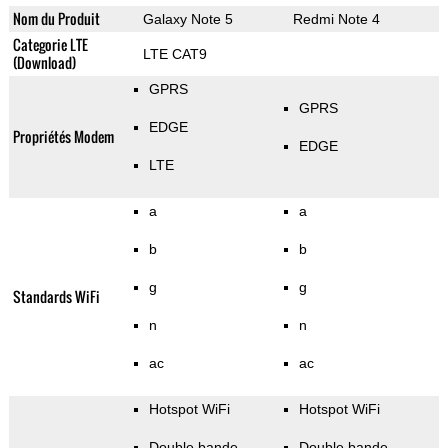
Nom du Produit
Galaxy Note 5
Redmi Note 4
Categorie LTE
LTE CAT9
(Download)
GPRS
GPRS
EDGE
Propriétés Modem
EDGE
LTE
a
a
b
b
g
g
Standards WiFi
n
n
ac
ac
Hotspot WiFi
Hotspot WiFi
Double bande
Double bande