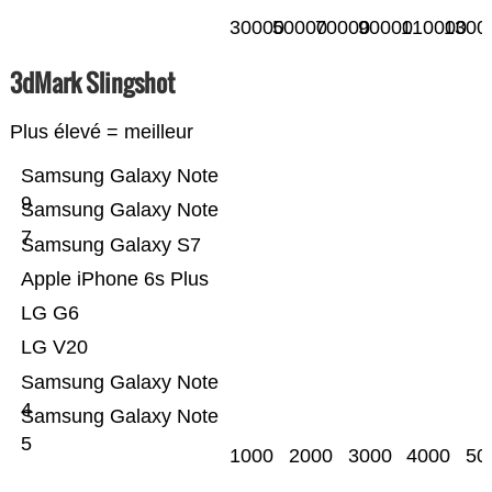
30000
50000
70000
90000
110000
1300
3dMark Slingshot
Plus élevé = meilleur
Samsung Galaxy Note
9
Samsung Galaxy Note
7
Samsung Galaxy S7
Apple iPhone 6s Plus
LG G6
LG V20
Samsung Galaxy Note
4
Samsung Galaxy Note
5
1000
2000
3000
4000
50