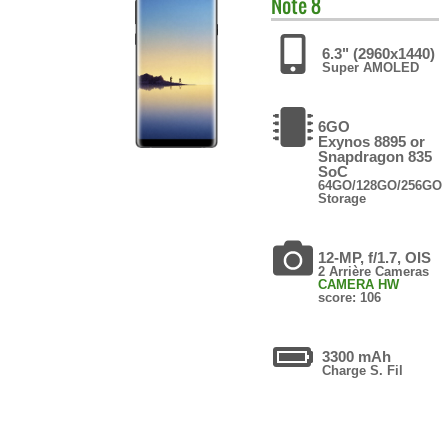
Note 8
6.3" (2960x1440)
Super AMOLED
6GO
Exynos 8895 or
Snapdragon 835
SoC
64GO/128GO/256GO
Storage
12-MP, f/1.7, OIS
2 Arrière Cameras
CAMERA HW
score: 106
3300 mAh
Charge S. Fil