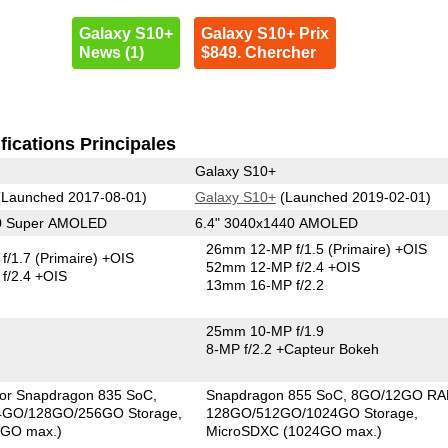
Galaxy S10+
Galaxy S10+ Prix
News (1)
$849. Chercher
fications Principales
Galaxy S10+
Launched 2017-08-01)
Galaxy S10+
(Launched 2019-02-01)
40 Super AMOLED
6.4" 3040x1440 AMOLED
26mm 12-MP f/1.5
(Primaire)
+OIS
f/1.7
(Primaire)
+OIS
52mm 12-MP f/2.4 +OIS
f/2.4 +OIS
13mm 16-MP f/2.2
25mm 10-MP f/1.9
8-MP f/2.2
+Capteur Bokeh
 or Snapdragon 835 SoC
Snapdragon 855 SoC
8GO/12GO R
4GO/128GO/256GO Storage
128GO/512GO/1024GO Storage
6GO max.)
MicroSDXC (1024GO max.)