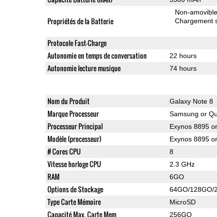
Non-amovibl
Propriétés de la Batterie
Chargement sa
Protocole Fast-Charge
Autonomie en temps de conversation
22 hours
Autonomie lecture musique
74 hours
Nom du Produit
Galaxy Note 8
Marque Processeur
Samsung or Q
Processeur Principal
Exynos 8895 o
Modèle (processeur)
Exynos 8895 
# Cores CPU
8
Vitesse horloge CPU
2.3 GHz
RAM
6GO
Options de Stockage
64GO/128GO/
Type Carte Mémoire
MicroSD
Capacité Max. Carte Mem
256GO