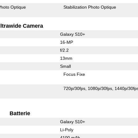
 Photo Optique
Stabilization Photo Optique
ltrawide Camera
Galaxy S10+
16-MP
f/2.2
13mm
Small
Focus Fixe
720p/30fps
1080p/30fps
1440p/30fp
Batterie
Galaxy S10+
Li-Poly
4100 mAh