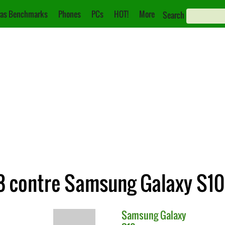
as Benchmarks
Phones
PCs
HOT!
More
Search
8 contre Samsung Galaxy S10
Samsung
Galaxy