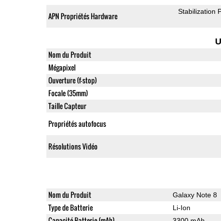
Stabilization
APN Propriétés Hardware
U
Nom du Produit
Mégapixel
Ouverture (f-stop)
Focale (35mm)
Taille Capteur
Propriétés autofocus
Résolutions Vidéo
Nom du Produit
Galaxy Note 8
Type de Batterie
Li-Ion
Capacité Batterie (mAh)
3300 mAh