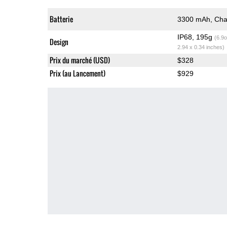
Batterie
3300 mAh, Char
IP68, 195g
(6.9o
Design
2.94 x 0.34 inches)
Prix du marché (USD)
$328
Prix (au Lancement)
$929