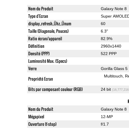
Nom du Produit
Galaxy Note 8
Type d'Ecran
Super AMOLE
display_refresh_Ühz_Ünum
60
Taille (Diagonale, Pouces)
6.3"
Ratio écran/appareil
82.9%
Définition
2960x1440
Densité (PPP)
522 PPP
Luminosité Max. (Specs)
Verre
Gorilla Glass 5
Multitouch
Ré
Propriété Ecran
Bits par composant couleur (RGB)
24 bit
(16,777,216
Nom du Produit
Galaxy Note 8
Mégapixel
12-MP
Ouverture (f-stop)
f/1.7