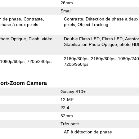
26mm
Small
on de phase
Contraste
Contraste
Détection de phase à deux
phase à deux pixels
pixels
Object Tracking
 Photo Optique
Flash
vidéo
Double Flash LED
Flash LED
Autofo
Stabilization Photo Optique
photo HD
2160p/30fps
2160p/60fps
1080p/240
1080p/60fps
720p/240fps
720p/960fps
ort-Zoom Camera
Galaxy S10+
12-MP
f/2.4
52mm
Très petit
AF à détection de phase