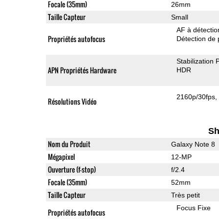
Focale (35mm)
26mm
Taille Capteur
Small
AF à détecti
Propriétés autofocus
Détection de 
Stabilization
APN Propriétés Hardware
HDR
2160p/30fps
Résolutions Vidéo
Sh
Nom du Produit
Galaxy Note 8
Mégapixel
12-MP
Ouverture (f-stop)
f/2.4
Focale (35mm)
52mm
Taille Capteur
Très petit
Focus Fixe
Propriétés autofocus