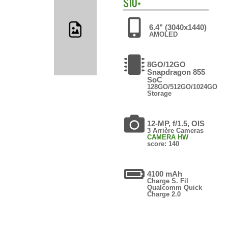
S10+
6.4" (3040x1440)
AMOLED
8GO/12GO
Snapdragon 855
SoC
128GO/512GO/1024GO
Storage
12-MP, f/1.5, OIS
3 Arrière Cameras
CAMERA HW
score: 140
4100 mAh
Charge S. Fil
Qualcomm Quick
Charge 2.0