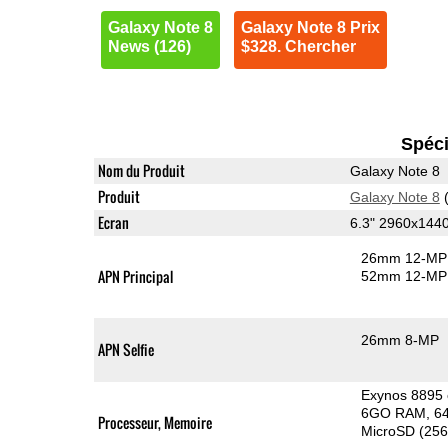
Galaxy Note 8
Galaxy Note 8 Prix
News (126)
$328. Chercher
Spéci
Nom du Produit
Galaxy Note 8
Produit
Galaxy Note 8
(
Ecran
6.3" 2960x14
26mm 12-MP 
APN Principal
52mm 12-MP 
26mm 8-MP
APN Selfie
Exynos 8895
6GO RAM
6
Processeur, Memoire
MicroSD (25