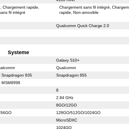
e
Chargement rapide
Chargement sans fil intégré
Chargem
ns fil intégré
rapide
Non-amovible
Qualcomm Quick Charge 2.0
Systeme
Galaxy S10+
ualcomm
Qualcomm
r Snapdragon 835
Snapdragon 855
or MSM8998
8
2.84 GHz
8GO/12GO
256GO
128GO/512GO/1024GO
MicroSDXC
1024GO