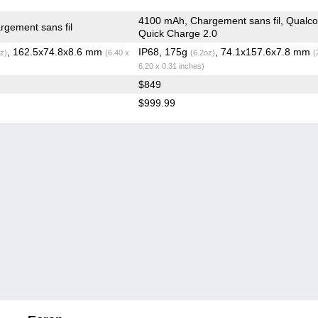
4100 mAh, Chargement sans fil, Qual
gement sans fil
Quick Charge 2.0
, 162.5x74.8x8.6 mm
IP68, 175g
, 74.1x157.6x7.8 mm
z)
(6.40 x
(6.2oz)
(
6.20 x 0.31 inches)
$849
$999.99