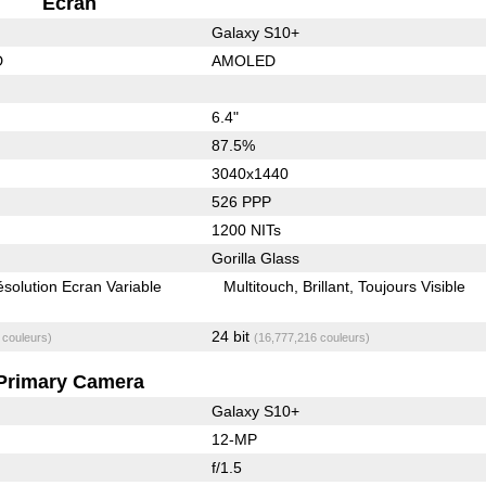
Ecran
Galaxy S10+
D
AMOLED
6.4"
87.5%
3040x1440
526 PPP
1200 NITs
Gorilla Glass
solution Ecran Variable
Multitouch
Brillant
Toujours Visible
24 bit
 couleurs)
(16,777,216 couleurs)
Primary Camera
Galaxy S10+
12-MP
f/1.5