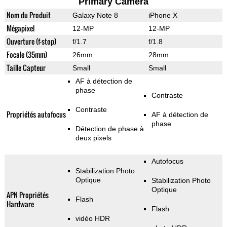
Primary Camera
Nom du Produit
Galaxy Note 8
iPhone X
Mégapixel
12-MP
12-MP
Ouverture (f-stop)
f/1.7
f/1.8
Focale (35mm)
26mm
28mm
Taille Capteur
Small
Small
AF à détection de
phase
Contraste
Contraste
Propriétés autofocus
AF à détection de
phase
Détection de phase à
deux pixels
Autofocus
Stabilization Photo
Optique
Stabilization Photo
Optique
APN Propriétés
Flash
Hardware
Flash
vidéo HDR