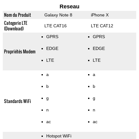
Reseau
Nom du Produit
Galaxy Note 8
iPhone X
Categorie LTE
LTE CAT16
LTE CAT12
(Download)
GPRS
GPRS
EDGE
EDGE
Propriétés Modem
LTE
LTE
a
a
b
b
g
g
Standards WiFi
n
n
ac
ac
Hotspot WiFi