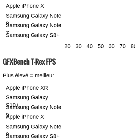
Apple iPhone X
Samsung Galaxy Note
8
Samsung Galaxy Note
7
Samsung Galaxy S8+
20
30
40
50
60
70
80
GFXBench T-Rex FPS
Plus élevé = meilleur
Apple iPhone XR
Samsung Galaxy
S10+
Samsung Galaxy Note
9
Apple iPhone X
Samsung Galaxy Note
8
Samsung Galaxy S8+