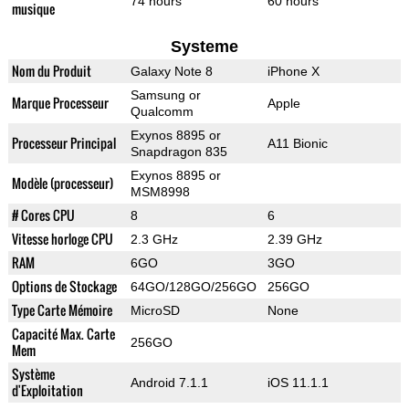
74 hours
60 hours
musique
Systeme
Nom du Produit
Galaxy Note 8
iPhone X
Samsung or
Marque Processeur
Apple
Qualcomm
Exynos 8895 or
Processeur Principal
A11 Bionic
Snapdragon 835
Exynos 8895 or
Modèle (processeur)
MSM8998
# Cores CPU
8
6
Vitesse horloge CPU
2.3 GHz
2.39 GHz
RAM
6GO
3GO
Options de Stockage
64GO/128GO/256GO
256GO
Type Carte Mémoire
MicroSD
None
Capacité Max. Carte
256GO
Mem
Système
Android 7.1.1
iOS 11.1.1
d'Exploitation