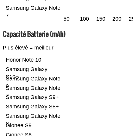
Samsung Galaxy Note
7
50
100
150
200
25
Capacité Batterie (mAh)
Plus élevé = meilleur
Honor Note 10
Samsung Galaxy
S10+
Samsung Galaxy Note
9
Samsung Galaxy Note
7
Samsung Galaxy S9+
Samsung Galaxy S8+
Samsung Galaxy Note
8
Gionee S9
Gionee S8