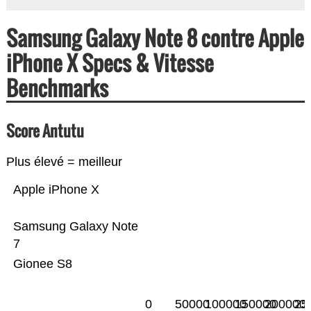
Samsung Galaxy Note 8 contre Apple
iPhone X Specs & Vitesse
Benchmarks
Score Antutu
Plus élevé = meilleur
Apple iPhone X
Samsung Galaxy Note
7
Gionee S8
0
50000
100000
150000
200000
25