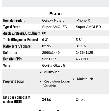
Ecran
Nom du Produit
Galaxy Note 8
iPhone X
Type d'Ecran
Super AMOLED
Super AMOLED
display_refresh_Ühz_Ünum
60
Taille (Diagonale, Pouces)
6.3"
5.8"
Ratio écran/appareil
82.9%
81.1%
Définition
2960x1440
2436x1125
Densité (PPP)
522 PPP
463 PPP
Verre
Gorilla Glass 5
Multitouch
Multitouch
Propriété Ecran
Résolution Ecran
Variable
Bits par composant
24 bit
24 bit
couleur (RGB)