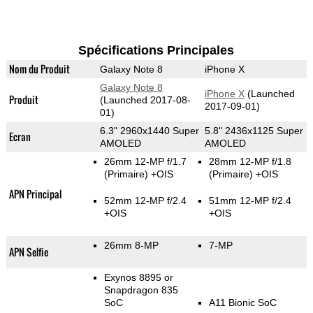
Spécifications Principales
Nom du Produit
Galaxy Note 8
iPhone X
Galaxy Note 8
iPhone X
(Launched
Produit
(Launched 2017-08-
2017-09-01)
01)
6.3" 2960x1440 Super
5.8" 2436x1125 Super
Ecran
AMOLED
AMOLED
26mm 12-MP f/1.7
28mm 12-MP f/1.8
(Primaire)
+OIS
(Primaire)
+OIS
APN Principal
52mm 12-MP f/2.4
51mm 12-MP f/2.4
+OIS
+OIS
26mm 8-MP
7-MP
APN Selfie
Exynos 8895 or
Snapdragon 835
SoC
A11 Bionic SoC