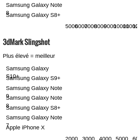
Samsung Galaxy Note
8
Samsung Galaxy S8+
5000
6000
7000
8000
9000
10000
11000
12
3dMark Slingshot
Plus élevé = meilleur
Samsung Galaxy
S10+
Samsung Galaxy S9+
Samsung Galaxy Note
9
Samsung Galaxy Note
8
Samsung Galaxy S8+
Samsung Galaxy Note
7
Apple iPhone X
2000
3000
4000
5000
60