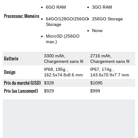
6GO RAM
3GO RAM
Processeur, Memoire
64GO/128GO/256GO
256GO Storage
Storage
None
MicroSD (256GO
max.)
3300 mAh,
2716 mAh,
Batterie
Chargement sans fil
Chargement sans fil
IP68, 195g
,
IP67, 174g
,
Design
162.5x74.8x8.6 mm
143.6x70.9x7.7 mm
Prix du marché (USD)
$328
$1095
Prix (au Lancement)
$929
$999