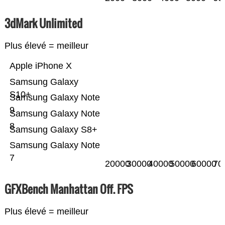
3dMark Unlimited
Plus élevé = meilleur
Apple iPhone X
Samsung Galaxy
S10+
Samsung Galaxy Note
9
Samsung Galaxy Note
8
Samsung Galaxy S8+
Samsung Galaxy Note
7
20000
30000
40000
50000
60000
70
GFXBench Manhattan Off. FPS
Plus élevé = meilleur