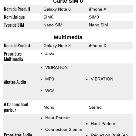
Carte SIM 0
Nom du Produit
Galaxy Note 8
iPhone X
Nom Unique
SIM0
SIM0
Type de SIM
Nano SIM
Nano SIM
Multimedia
Nom du Produit
Galaxy Note 8
iPhone X
Propriétés
Java
Multimédia
VIBRATION
MP3
VIBRATION
Alertes Audio
WAV
# Canaux haut-
Mono
Stereo
parleur
Haut-Parleur
Haut-Parleur
Connecteur 3.5mm
Propriétés Audio
Réduction Bruit (en