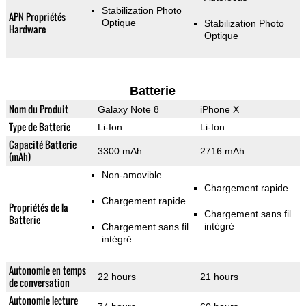
Stabilization Photo
APN Propriétés
Optique
Stabilization Photo
Hardware
Optique
Batterie
Nom du Produit
Galaxy Note 8
iPhone X
Type de Batterie
Li-Ion
Li-Ion
Capacité Batterie
3300 mAh
2716 mAh
(mAh)
Non-amovible
Chargement rapide
Chargement rapide
Propriétés de la
Chargement sans fil
Batterie
intégré
Chargement sans fil
intégré
Autonomie en temps
22 hours
21 hours
de conversation
Autonomie lecture