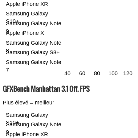
Apple iPhone XR
Samsung Galaxy
S10+
Samsung Galaxy Note
9
Apple iPhone X
Samsung Galaxy Note
8
Samsung Galaxy S8+
Samsung Galaxy Note
7
40
60
80
100
120
GFXBench Manhattan 3.1 Off. FPS
Plus élevé = meilleur
Samsung Galaxy
S10+
Samsung Galaxy Note
9
Apple iPhone XR