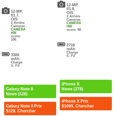
12-MP,
f/1.8,
12-MP,
OIS
f/1.7,
2 Arrière
OIS
Cameras
2 Arrière
CAMERA
Cameras
HW
CAMERA
score: 90
HW
score:
106
2716
mAh
Charge
3300
S. Fil
mAh
Charge
S. Fil
iPhone X
Galaxy Note 8
News (278)
News (126)
iPhone X Prix
Galaxy Note 8 Prix
$1095. Chercher
$328. Chercher