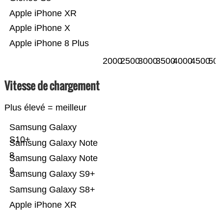
Apple iPhone XR
Apple iPhone X
Apple iPhone 8 Plus
2000
2500
3000
3500
4000
4500
50
Vitesse de chargement
Plus élevé = meilleur
Samsung Galaxy
S10+
Samsung Galaxy Note
8
Samsung Galaxy Note
9
Samsung Galaxy S9+
Samsung Galaxy S8+
Apple iPhone XR