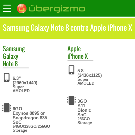
Samsung Galaxy Note 8 contre Apple iPhone X
Samsung
Apple
Galaxy
iPhone X
Note 8
5.8"
(2436x1125)
6.3"
Super
(2960x1440)
AMOLED
Super
AMOLED
3GO
A11
6GO
Bionic
Exynos 8895 or
SoC
Snapdragon 835
256GO
SoC
Storage
64GO/128GO/256GO
Storage