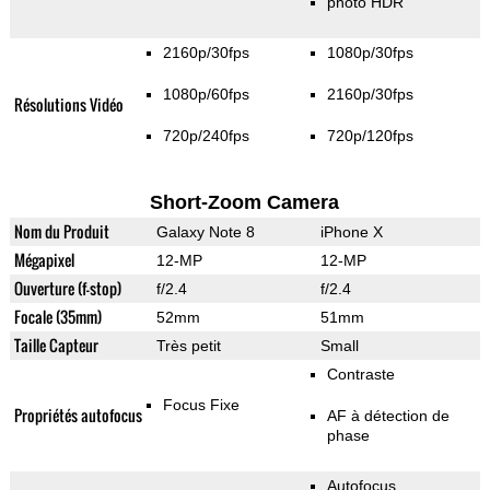
photo HDR
2160p/30fps
1080p/30fps
1080p/60fps
2160p/30fps
Résolutions Vidéo
720p/240fps
720p/120fps
Short-Zoom Camera
Nom du Produit
Galaxy Note 8
iPhone X
Mégapixel
12-MP
12-MP
Ouverture (f-stop)
f/2.4
f/2.4
Focale (35mm)
52mm
51mm
Taille Capteur
Très petit
Small
Contraste
Focus Fixe
Propriétés autofocus
AF à détection de
phase
Autofocus