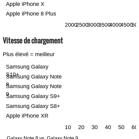
Apple iPhone X
Apple iPhone 8 Plus
2000
2500
3000
3500
4000
4500
50
Vitesse de chargement
Plus élevé = meilleur
Samsung Galaxy
S10+
Samsung Galaxy Note
8
Samsung Galaxy Note
9
Samsung Galaxy S9+
Samsung Galaxy S8+
Apple iPhone XR
10
20
30
40
50
60
Galaxy Note 8 vs. Galaxy Note 9