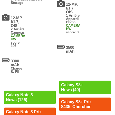
Storage
12-MP,
f/1.7,
OIS
1 Arrière
12-MP,
Appareil
f/1.7,
Photo
OIS
CAMERA
HW
2 Arrière
score: 96
Cameras
CAMERA
HW
score:
106
3500
mAh
3300
mAh
Charge
S. Fil
Galaxy S8+
News (40)
Galaxy Note 8
News (126)
Galaxy S8+ Prix
$435. Chercher
Galaxy Note 8 Prix