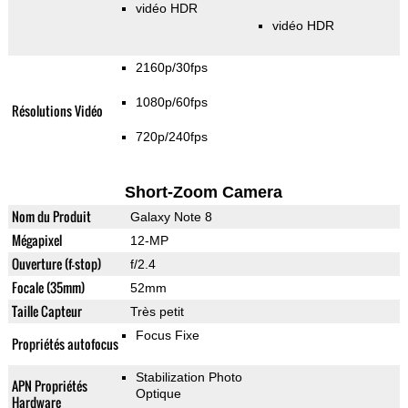
vidéo HDR
vidéo HDR
2160p/30fps
1080p/60fps
Résolutions Vidéo
720p/240fps
Short-Zoom Camera
Nom du Produit
Galaxy Note 8
Mégapixel
12-MP
Ouverture (f-stop)
f/2.4
Focale (35mm)
52mm
Taille Capteur
Très petit
Focus Fixe
Propriétés autofocus
Stabilization Photo
APN Propriétés
Optique
Hardware