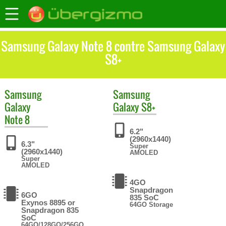
Samsung Galaxy Note 8 contre Samsung Galaxy
S8+
Samsung
Samsung
Galaxy
Galaxy S8+
Note 8
6.2"
(2960x1440)
6.3"
Super
(2960x1440)
AMOLED
Super
AMOLED
4GO
Snapdragon
6GO
835 SoC
Exynos 8895 or
64GO Storage
Snapdragon 835
SoC
64GO/128GO/256GO