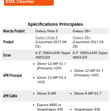
$328. Chercher
Spécifications Principales
Nom du Produit
Galaxy Note 8
Galaxy S8+
Galaxy Note 8
Galaxy S8+
Produit
(Launched 2017-08-
(Launched 2017-03-
01)
29)
6.3" 2960x1440 Super
6.2" 2960x1440 Super
Ecran
AMOLED
AMOLED
26mm 12-MP f/1.7
(Primaire)
+OIS
26mm 12-MP f/1.7
APN Principal
(Primaire)
+OIS
52mm 12-MP f/2.4
+OIS
26mm 8-MP
26mm 8-MP f/1.7
APN Selfie
Exynos 8895 or
Snapdragon 835
Snapdragon 835