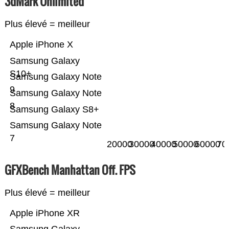
3dMark Unlimited
Plus élevé = meilleur
Apple iPhone X
Samsung Galaxy
S10+
Samsung Galaxy Note
9
Samsung Galaxy Note
8
Samsung Galaxy S8+
Samsung Galaxy Note
7
20000
30000
40000
50000
60000
70
GFXBench Manhattan Off. FPS
Plus élevé = meilleur
Apple iPhone XR