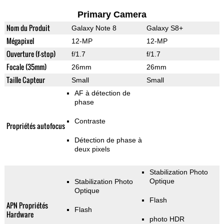
Primary Camera
Nom du Produit
Galaxy Note 8
Galaxy S8+
Mégapixel
12-MP
12-MP
Ouverture (f-stop)
f/1.7
f/1.7
Focale (35mm)
26mm
26mm
Taille Capteur
Small
Small
AF à détection de
phase
Contraste
Propriétés autofocus
Détection de phase à
deux pixels
Stabilization Photo
Optique
Stabilization Photo
Optique
Flash
APN Propriétés
Flash
Hardware
photo HDR