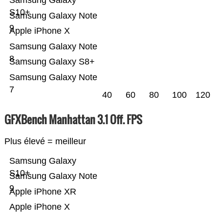
Samsung Galaxy
S10+
Samsung Galaxy Note
9
Apple iPhone X
Samsung Galaxy Note
8
Samsung Galaxy S8+
Samsung Galaxy Note
7
40
60
80
100
120
GFXBench Manhattan 3.1 Off. FPS
Plus élevé = meilleur
Samsung Galaxy
S10+
Samsung Galaxy Note
9
Apple iPhone XR
Apple iPhone X