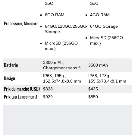
SoC
SoC
6GO RAM
4GO RAM
Processeur, Memoire
64GO/128GO/256GO
64GO Storage
Storage
MicroSD (256GO
MicroSD (256GO
max.)
max.)
3300 mAh,
Batterie
3500 mAh
Chargement sans fil
IP68, 195g
,
IP68, 173g
,
Design
162.5x74.8x8.6 mm
159.5x73.4x8.1 mm
Prix du marché (USD)
$328
$435
Prix (au Lancement)
$929
$850