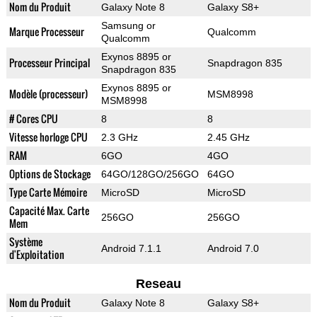
Nom du Produit
Galaxy Note 8
Galaxy S8+
Samsung or
Marque Processeur
Qualcomm
Qualcomm
Exynos 8895 or
Processeur Principal
Snapdragon 835
Snapdragon 835
Exynos 8895 or
Modèle (processeur)
MSM8998
MSM8998
# Cores CPU
8
8
Vitesse horloge CPU
2.3 GHz
2.45 GHz
RAM
6GO
4GO
Options de Stockage
64GO/128GO/256GO
64GO
Type Carte Mémoire
MicroSD
MicroSD
Capacité Max. Carte
256GO
256GO
Mem
Système
Android 7.1.1
Android 7.0
d'Exploitation
Reseau
Nom du Produit
Galaxy Note 8
Galaxy S8+