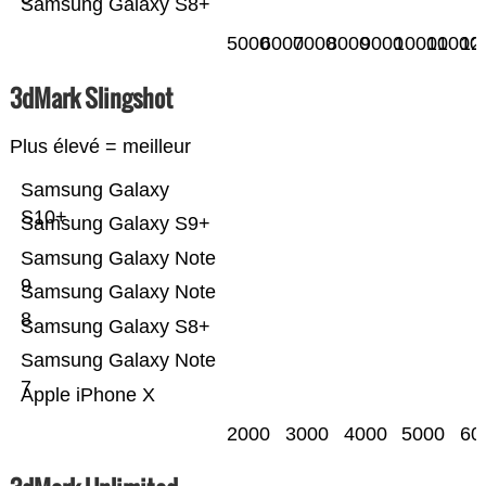
Samsung Galaxy S8+
5000
6000
7000
8000
9000
10000
11000
12
3dMark Slingshot
Plus élevé = meilleur
Samsung Galaxy
S10+
Samsung Galaxy S9+
Samsung Galaxy Note
9
Samsung Galaxy Note
8
Samsung Galaxy S8+
Samsung Galaxy Note
7
Apple iPhone X
2000
3000
4000
5000
60