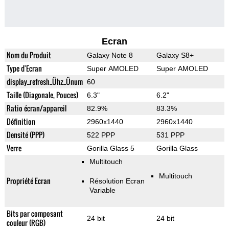
Ecran
Nom du Produit
Galaxy Note 8
Galaxy S8+
Type d'Ecran
Super AMOLED
Super AMOLED
display_refresh_Ühz_Ünum
60
Taille (Diagonale, Pouces)
6.3"
6.2"
Ratio écran/appareil
82.9%
83.3%
Définition
2960x1440
2960x1440
Densité (PPP)
522 PPP
531 PPP
Verre
Gorilla Glass 5
Gorilla Glass
Multitouch
Multitouch
Propriété Ecran
Résolution Ecran
Variable
Bits par composant
24 bit
24 bit
couleur (RGB)