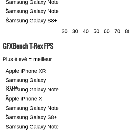
Samsung Galaxy Note
8
Samsung Galaxy Note
7
Samsung Galaxy S8+
20
30
40
50
60
70
80
GFXBench T-Rex FPS
Plus élevé = meilleur
Apple iPhone XR
Samsung Galaxy
S10+
Samsung Galaxy Note
9
Apple iPhone X
Samsung Galaxy Note
8
Samsung Galaxy S8+
Samsung Galaxy Note