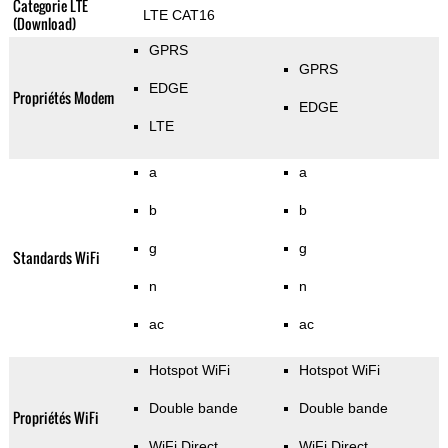
Categorie LTE
LTE CAT16
(Download)
GPRS
GPRS
EDGE
Propriétés Modem
EDGE
LTE
a
a
b
b
g
g
Standards WiFi
n
n
ac
ac
Hotspot WiFi
Hotspot WiFi
Double bande
Double bande
Propriétés WiFi
WiFi Direct
WiFi Direct