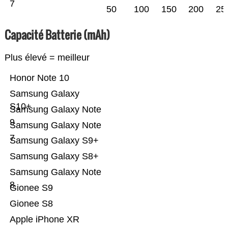
7
50
100
150
200
25
Capacité Batterie (mAh)
Plus élevé = meilleur
Honor Note 10
Samsung Galaxy
S10+
Samsung Galaxy Note
9
Samsung Galaxy Note
7
Samsung Galaxy S9+
Samsung Galaxy S8+
Samsung Galaxy Note
8
Gionee S9
Gionee S8
Apple iPhone XR