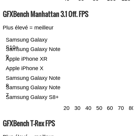
GFXBench Manhattan 3.1 Off. FPS
Plus élevé = meilleur
Samsung Galaxy
S10+
Samsung Galaxy Note
9
Apple iPhone XR
Apple iPhone X
Samsung Galaxy Note
8
Samsung Galaxy Note
7
Samsung Galaxy S8+
20
30
40
50
60
70
80
GFXBench T-Rex FPS