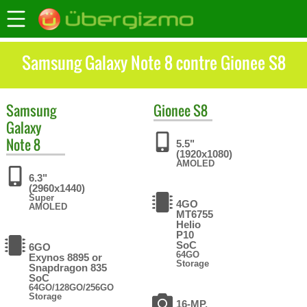
Samsung Galaxy Note 8 contre Gionee S8
Samsung
Gionee
S8
Galaxy
Note 8
5.5"
(1920x1080)
AMOLED
6.3"
(2960x1440)
Super
4GO
AMOLED
MT6755
Helio
P10
SoC
6GO
64GO
Exynos 8895 or
Storage
Snapdragon 835
SoC
64GO/128GO/256GO
Storage
16-MP,