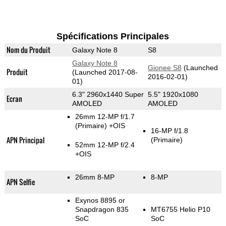
Spécifications Principales
Nom du Produit
Galaxy Note 8
S8
Galaxy Note 8
Gionee S8
(Launched
Produit
(Launched 2017-08-
2016-02-01)
01)
6.3" 2960x1440 Super
5.5" 1920x1080
Ecran
AMOLED
AMOLED
26mm 12-MP f/1.7
(Primaire)
+OIS
16-MP f/1.8
APN Principal
(Primaire)
52mm 12-MP f/2.4
+OIS
26mm 8-MP
8-MP
APN Selfie
Exynos 8895 or
Snapdragon 835
MT6755 Helio P10
SoC
SoC