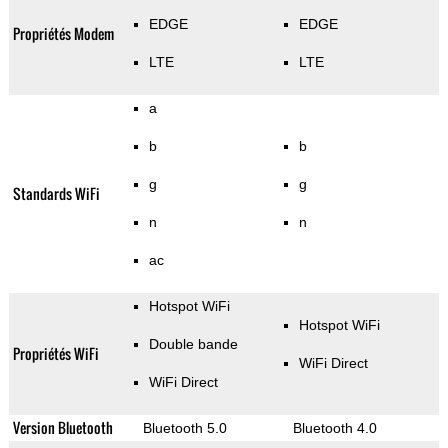
EDGE
EDGE
Propriétés Modem
LTE
LTE
a
b
b
g
g
Standards WiFi
n
n
ac
Hotspot WiFi
Hotspot WiFi
Double bande
Propriétés WiFi
WiFi Direct
WiFi Direct
Version Bluetooth
Bluetooth 5.0
Bluetooth 4.0