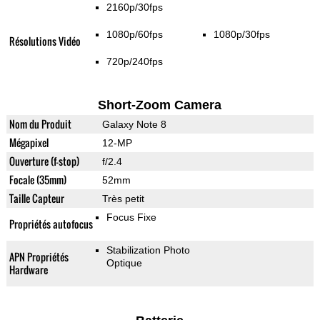
2160p/30fps
1080p/60fps
1080p/30fps
Résolutions Vidéo
720p/240fps
Short-Zoom Camera
Nom du Produit
Galaxy Note 8
Mégapixel
12-MP
Ouverture (f-stop)
f/2.4
Focale (35mm)
52mm
Taille Capteur
Très petit
Focus Fixe
Propriétés autofocus
Stabilization Photo
APN Propriétés
Optique
Hardware