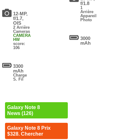
f/1.8
1
Arrière
12-MP,
Appareil
f/1.7,
Photo
OIS
2 Arrière
Cameras
CAMERA
3000
HW
mAh
score:
106
3300
mAh
Charge
S. Fil
Galaxy Note 8
News (126)
Galaxy Note 8 Prix
$328. Chercher