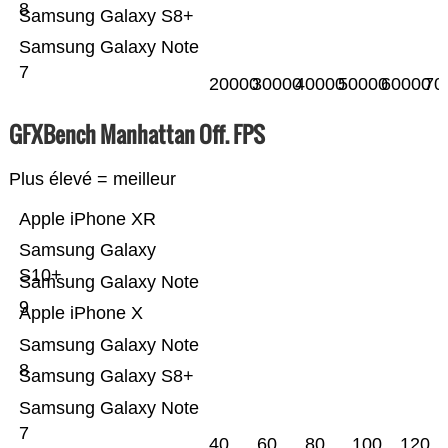
8
Samsung Galaxy S8+
Samsung Galaxy Note
7
20000
30000
40000
50000
60000
70
GFXBench Manhattan Off. FPS
Plus élevé = meilleur
Apple iPhone XR
Samsung Galaxy
S10+
Samsung Galaxy Note
9
Apple iPhone X
Samsung Galaxy Note
8
Samsung Galaxy S8+
Samsung Galaxy Note
7
40
60
80
100
120