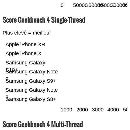
0
50000
100000
150000
200000
25
Score Geekbench 4 Single-Thread
Plus élevé = meilleur
Apple iPhone XR
Apple iPhone X
Samsung Galaxy
S10+
Samsung Galaxy Note
9
Samsung Galaxy S9+
Samsung Galaxy Note
8
Samsung Galaxy S8+
1000
2000
3000
4000
50
Score Geekbench 4 Multi-Thread