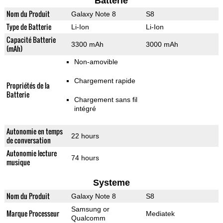
Batterie
Nom du Produit
Galaxy Note 8
S8
Type de Batterie
Li-Ion
Li-Ion
Capacité Batterie
3300 mAh
3000 mAh
(mAh)
Non-amovible
Chargement rapide
Propriétés de la
Batterie
Chargement sans fil
intégré
Autonomie en temps
22 hours
de conversation
Autonomie lecture
74 hours
musique
Systeme
Nom du Produit
Galaxy Note 8
S8
Samsung or
Marque Processeur
Mediatek
Qualcomm