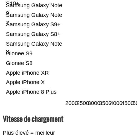
S10+
Samsung Galaxy Note
9
Samsung Galaxy Note
7
Samsung Galaxy S9+
Samsung Galaxy S8+
Samsung Galaxy Note
8
Gionee S9
Gionee S8
Apple iPhone XR
Apple iPhone X
Apple iPhone 8 Plus
2000
2500
3000
3500
4000
4500
50
Vitesse de chargement
Plus élevé = meilleur