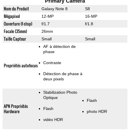
Primary Camera
Nom du Produit
Galaxy Note 8
S8
Mégapixel
12-MP
16-MP
Ouverture (f-stop)
f/1.7
f/1.8
Focale (35mm)
26mm
Taille Capteur
Small
Small
AF à détection de
phase
Contraste
Propriétés autofocus
Détection de phase à
deux pixels
Stabilization Photo
Optique
Flash
APN Propriétés
Flash
Hardware
photo HDR
vidéo HDR