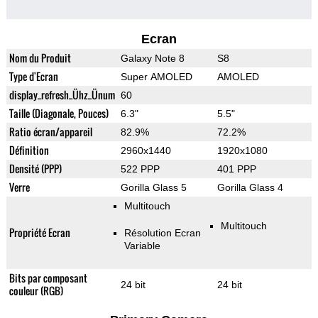
Ecran
Nom du Produit
Galaxy Note 8
S8
Type d'Ecran
Super AMOLED
AMOLED
display_refresh_Ühz_Ünum
60
Taille (Diagonale, Pouces)
6.3"
5.5"
Ratio écran/appareil
82.9%
72.2%
Définition
2960x1440
1920x1080
Densité (PPP)
522 PPP
401 PPP
Verre
Gorilla Glass 5
Gorilla Glass 4
Multitouch
Multitouch
Propriété Ecran
Résolution Ecran
Variable
Bits par composant
24 bit
24 bit
couleur (RGB)