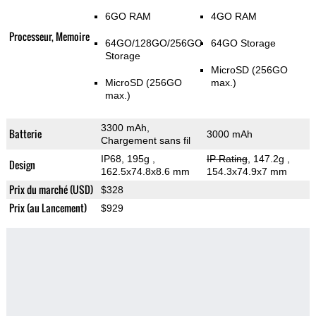
6GO RAM
4GO RAM
Processeur, Memoire
64GO/128GO/256GO
64GO Storage
Storage
MicroSD (256GO
MicroSD (256GO
max.)
max.)
3300 mAh,
Batterie
3000 mAh
Chargement sans fil
IP68, 195g
,
IP Rating
, 147.2g
,
Design
162.5x74.8x8.6 mm
154.3x74.9x7 mm
Prix du marché (USD)
$328
Prix (au Lancement)
$929