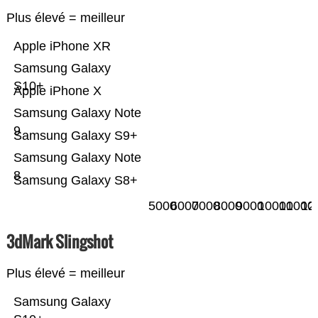
Plus élevé = meilleur
Apple iPhone XR
Samsung Galaxy
S10+
Apple iPhone X
Samsung Galaxy Note
9
Samsung Galaxy S9+
Samsung Galaxy Note
8
Samsung Galaxy S8+
5000
6000
7000
8000
9000
10000
11000
12
3dMark Slingshot
Plus élevé = meilleur
Samsung Galaxy