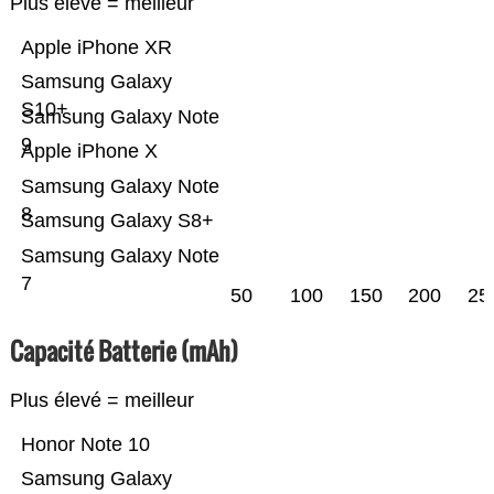
Plus élevé = meilleur
Apple iPhone XR
Samsung Galaxy
S10+
Samsung Galaxy Note
9
Apple iPhone X
Samsung Galaxy Note
8
Samsung Galaxy S8+
Samsung Galaxy Note
7
50
100
150
200
25
Capacité Batterie (mAh)
Plus élevé = meilleur
Honor Note 10
Samsung Galaxy