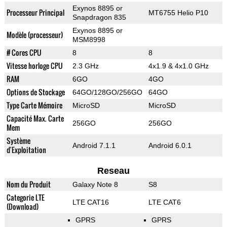
Exynos 8895 or
Processeur Principal
MT6755 Helio P10
Snapdragon 835
Exynos 8895 or
Modèle (processeur)
MSM8998
# Cores CPU
8
8
Vitesse horloge CPU
2.3 GHz
4x1.9 & 4x1.0 GHz
RAM
6GO
4GO
Options de Stockage
64GO/128GO/256GO
64GO
Type Carte Mémoire
MicroSD
MicroSD
Capacité Max. Carte
256GO
256GO
Mem
Système
Android 7.1.1
Android 6.0.1
d'Exploitation
Reseau
Nom du Produit
Galaxy Note 8
S8
Categorie LTE
LTE CAT16
LTE CAT6
(Download)
GPRS
GPRS