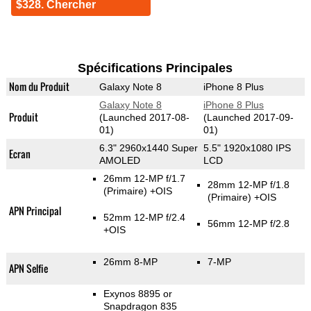
$328. Chercher
Spécifications Principales
Nom du Produit
Galaxy Note 8
iPhone 8 Plus
Galaxy Note 8
iPhone 8 Plus
Produit
(Launched 2017-08-
(Launched 2017-09-
01)
01)
6.3" 2960x1440 Super
5.5" 1920x1080 IPS
Ecran
AMOLED
LCD
26mm 12-MP f/1.7
28mm 12-MP f/1.8
(Primaire)
+OIS
(Primaire)
+OIS
APN Principal
52mm 12-MP f/2.4
56mm 12-MP f/2.8
+OIS
26mm 8-MP
7-MP
APN Selfie
Exynos 8895 or
Snapdragon 835