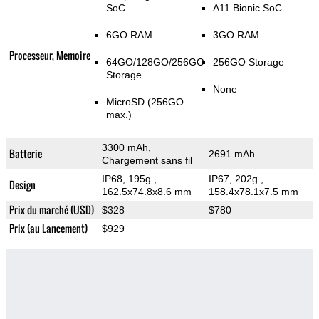
SoC
A11 Bionic SoC
6GO RAM
3GO RAM
Processeur, Memoire
64GO/128GO/256GO
256GO Storage
Storage
None
MicroSD (256GO
max.)
3300 mAh,
Batterie
2691 mAh
Chargement sans fil
IP68, 195g
,
IP67, 202g
,
Design
162.5x74.8x8.6 mm
158.4x78.1x7.5 mm
Prix du marché (USD)
$328
$780
Prix (au Lancement)
$929