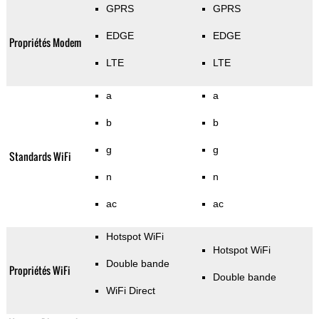
GPRS
GPRS
EDGE
EDGE
Propriétés Modem
LTE
LTE
a
a
b
b
g
g
Standards WiFi
n
n
ac
ac
Hotspot WiFi
Hotspot WiFi
Double bande
Propriétés WiFi
Double bande
WiFi Direct