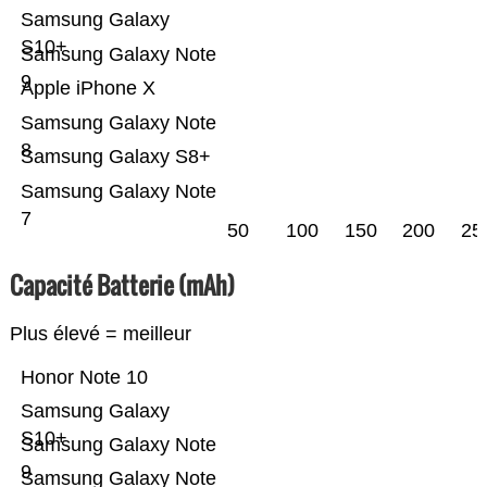
Samsung Galaxy
S10+
Samsung Galaxy Note
9
Apple iPhone X
Samsung Galaxy Note
8
Samsung Galaxy S8+
Samsung Galaxy Note
7
50
100
150
200
25
Capacité Batterie (mAh)
Plus élevé = meilleur
Honor Note 10
Samsung Galaxy
S10+
Samsung Galaxy Note
9
Samsung Galaxy Note