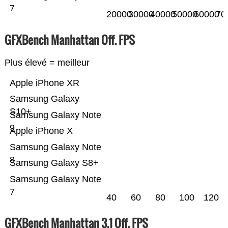
7
20000
30000
40000
50000
60000
70
GFXBench Manhattan Off. FPS
Plus élevé = meilleur
Apple iPhone XR
Samsung Galaxy
S10+
Samsung Galaxy Note
9
Apple iPhone X
Samsung Galaxy Note
8
Samsung Galaxy S8+
Samsung Galaxy Note
7
40
60
80
100
120
GFXBench Manhattan 3.1 Off. FPS