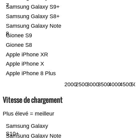
7
Samsung Galaxy S9+
Samsung Galaxy S8+
Samsung Galaxy Note
8
Gionee S9
Gionee S8
Apple iPhone XR
Apple iPhone X
Apple iPhone 8 Plus
2000
2500
3000
3500
4000
4500
50
Vitesse de chargement
Plus élevé = meilleur
Samsung Galaxy
S10+
Samsung Galaxy Note