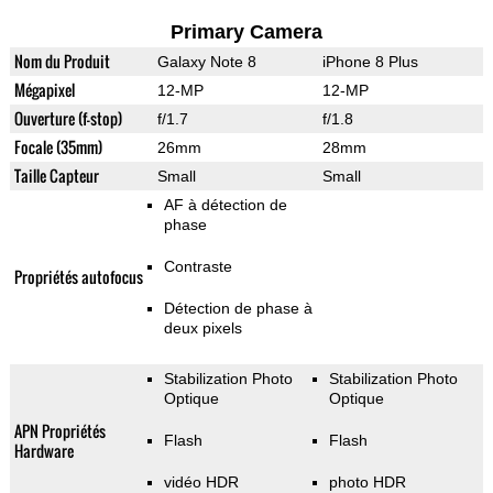
Primary Camera
Nom du Produit
Galaxy Note 8
iPhone 8 Plus
Mégapixel
12-MP
12-MP
Ouverture (f-stop)
f/1.7
f/1.8
Focale (35mm)
26mm
28mm
Taille Capteur
Small
Small
AF à détection de
phase
Contraste
Propriétés autofocus
Détection de phase à
deux pixels
Stabilization Photo
Stabilization Photo
Optique
Optique
APN Propriétés
Flash
Flash
Hardware
vidéo HDR
photo HDR