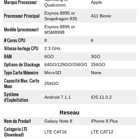
Marque Processeur
Apple
Qualcomm
Exynos 8895 or
Processeur Principal
A11 Bionic
Snapdragon 835
Exynos 8895 or
Modèle (processeur)
MSM8998
# Cores CPU
8
6
Vitesse horloge CPU
2.3 GHz
RAM
6GO
3GO
Options de Stockage
64GO/128GO/256GO
256GO
Type Carte Mémoire
MicroSD
None
Capacité Max. Carte
256GO
Mem
Système
Android 7.1.1
iOS 11.0.2
d'Exploitation
Reseau
Nom du Produit
Galaxy Note 8
iPhone 8 Plus
Categorie LTE
LTE CAT16
LTE CAT12
(Download)