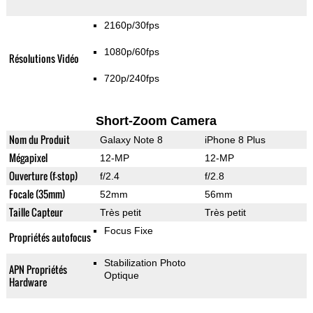
2160p/30fps
1080p/60fps
Résolutions Vidéo
720p/240fps
Short-Zoom Camera
Nom du Produit
Galaxy Note 8
iPhone 8 Plus
Mégapixel
12-MP
12-MP
Ouverture (f-stop)
f/2.4
f/2.8
Focale (35mm)
52mm
56mm
Taille Capteur
Très petit
Très petit
Focus Fixe
Propriétés autofocus
Stabilization Photo
APN Propriétés
Optique
Hardware