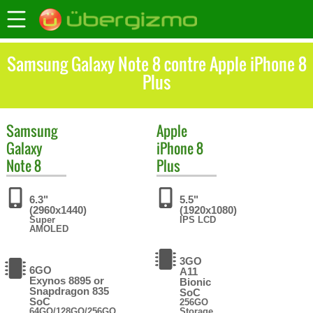
Samsung Galaxy Note 8 contre Apple iPhone 8
Plus
Samsung
Apple
Galaxy
iPhone 8
Note 8
Plus
6.3"
5.5"
(2960x1440)
(1920x1080)
Super
IPS LCD
AMOLED
3GO
6GO
A11
Exynos 8895 or
Bionic
Snapdragon 835
SoC
SoC
256GO
64GO/128GO/256GO
Storage