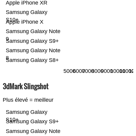
Apple iPhone XR
Samsung Galaxy
S10+
Apple iPhone X
Samsung Galaxy Note
9
Samsung Galaxy S9+
Samsung Galaxy Note
8
Samsung Galaxy S8+
5000
6000
7000
8000
9000
10000
11000
12
3dMark Slingshot
Plus élevé = meilleur
Samsung Galaxy
S10+
Samsung Galaxy S9+
Samsung Galaxy Note