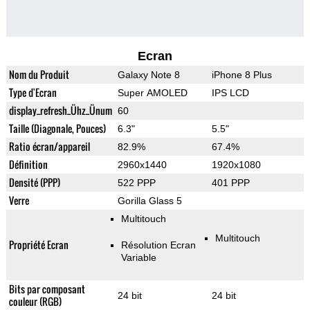
Ecran
Nom du Produit
Galaxy Note 8
iPhone 8 Plus
Type d'Ecran
Super AMOLED
IPS LCD
display_refresh_Ühz_Ünum
60
Taille (Diagonale, Pouces)
6.3"
5.5"
Ratio écran/appareil
82.9%
67.4%
Définition
2960x1440
1920x1080
Densité (PPP)
522 PPP
401 PPP
Verre
Gorilla Glass 5
Multitouch
Multitouch
Propriété Ecran
Résolution Ecran
Variable
Bits par composant
24 bit
24 bit
couleur (RGB)