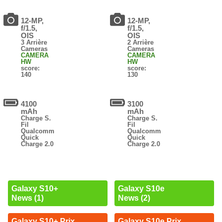
12-MP,
12-MP,
f/1.5,
f/1.5,
OIS
OIS
3 Arrière
2 Arrière
Cameras
Cameras
CAMERA
CAMERA
HW
HW
score:
score:
140
130
4100
3100
mAh
mAh
Charge S.
Charge S.
Fil
Fil
Qualcomm
Qualcomm
Quick
Quick
Charge 2.0
Charge 2.0
Galaxy S10+
Galaxy S10e
News (1)
News (2)
Galaxy S10+ Prix
Galaxy S10e Prix