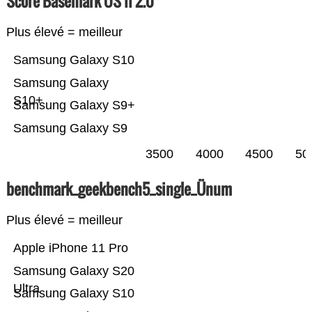
Score Basemark OS II 2.0
Plus élevé = meilleur
Samsung Galaxy S10
Samsung Galaxy
S10+
Samsung Galaxy S9+
Samsung Galaxy S9
3500
4000
4500
50
benchmark_geekbench5_single_Ünum
Plus élevé = meilleur
Apple iPhone 11 Pro
Samsung Galaxy S20
Ultra
Samsung Galaxy S10