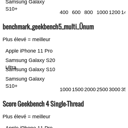
Samsung Galaxy
S10+
400
600
800
1000
1200
14
benchmark_geekbench5_multi_Ünum
Plus élevé = meilleur
Apple iPhone 11 Pro
Samsung Galaxy S20
Ultra
Samsung Galaxy S10
Samsung Galaxy
S10+
1000
1500
2000
2500
3000
35
Score Geekbench 4 Single-Thread
Plus élevé = meilleur