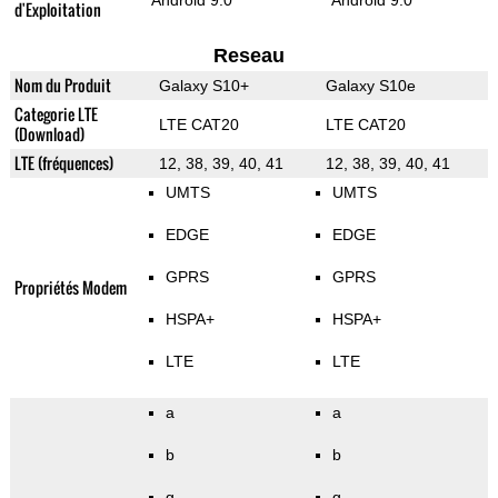
Android 9.0
Android 9.0
d'Exploitation
Reseau
Nom du Produit
Galaxy S10+
Galaxy S10e
Categorie LTE
LTE CAT20
LTE CAT20
(Download)
LTE (fréquences)
12, 38, 39, 40, 41
12, 38, 39, 40, 41
UMTS
UMTS
EDGE
EDGE
GPRS
GPRS
Propriétés Modem
HSPA+
HSPA+
LTE
LTE
a
a
b
b
g
g