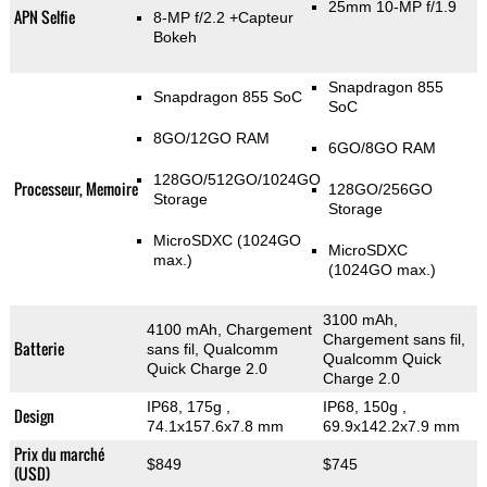
25mm 10-MP f/1.9
APN Selfie
8-MP f/2.2
+Capteur
Bokeh
Snapdragon 855
Snapdragon 855 SoC
SoC
8GO/12GO RAM
6GO/8GO RAM
128GO/512GO/1024GO
Processeur, Memoire
128GO/256GO
Storage
Storage
MicroSDXC (1024GO
MicroSDXC
max.)
(1024GO max.)
3100 mAh,
4100 mAh, Chargement
Chargement sans fil,
Batterie
sans fil, Qualcomm
Qualcomm Quick
Quick Charge 2.0
Charge 2.0
IP68, 175g
,
IP68, 150g
,
Design
74.1x157.6x7.8 mm
69.9x142.2x7.9 mm
Prix du marché
$849
$745
(USD)