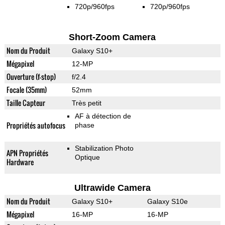
720p/960fps
720p/960fps
Short-Zoom Camera
Nom du Produit
Galaxy S10+
Mégapixel
12-MP
Ouverture (f-stop)
f/2.4
Focale (35mm)
52mm
Taille Capteur
Très petit
AF à détection de
Propriétés autofocus
phase
Stabilization Photo
APN Propriétés
Optique
Hardware
Ultrawide Camera
Nom du Produit
Galaxy S10+
Galaxy S10e
Mégapixel
16-MP
16-MP