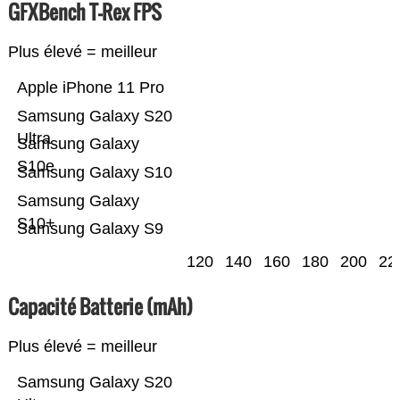
GFXBench T-Rex FPS
Plus élevé = meilleur
Apple iPhone 11 Pro
Samsung Galaxy S20
Ultra
Samsung Galaxy
S10e
Samsung Galaxy S10
Samsung Galaxy
S10+
Samsung Galaxy S9
120
140
160
180
200
22
Capacité Batterie (mAh)
Plus élevé = meilleur
Samsung Galaxy S20