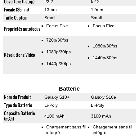
Ouverture (f-stop)
f/2.2
f/2.2
Focale (35mm)
13mm
12mm
Taille Capteur
Small
Small
Focus Fixe
Focus Fixe
Propriétés autofocus
720p/30fps
1080p/30fps
1080p/30fps
Résolutions Vidéo
1440p/30fps
1440p/30fps
Batterie
Nom du Produit
Galaxy S10+
Galaxy S10e
Type de Batterie
Li-Poly
Li-Poly
Capacité Batterie
4100 mAh
3100 mAh
(mAh)
Chargement sans fil
Chargement sans fil
intégré
intégré