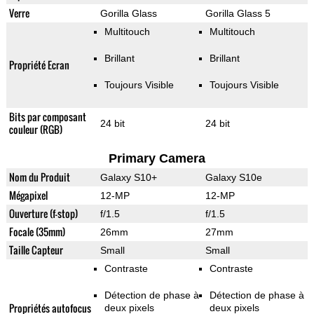
Verre
Gorilla Glass
Gorilla Glass 5
Multitouch
Multitouch
Brillant
Brillant
Propriété Ecran
Toujours Visible
Toujours Visible
Bits par composant
24 bit
24 bit
couleur (RGB)
Primary Camera
Nom du Produit
Galaxy S10+
Galaxy S10e
Mégapixel
12-MP
12-MP
Ouverture (f-stop)
f/1.5
f/1.5
Focale (35mm)
26mm
27mm
Taille Capteur
Small
Small
Contraste
Contraste
Détection de phase à
Détection de phase à
Propriétés autofocus
deux pixels
deux pixels