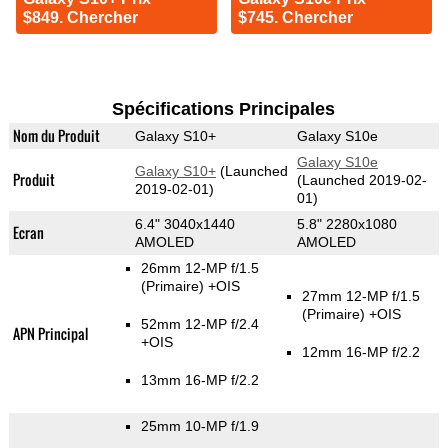
$849. Chercher
$745. Chercher
Spécifications Principales
Nom du Produit
Galaxy S10+
Galaxy S10e
Galaxy S10e
Galaxy S10+
(Launched
Produit
(Launched 2019-02-
2019-02-01)
01)
6.4" 3040x1440
5.8" 2280x1080
Ecran
AMOLED
AMOLED
26mm 12-MP f/1.5
(Primaire)
+OIS
27mm 12-MP f/1.5
(Primaire)
+OIS
52mm 12-MP f/2.4
APN Principal
+OIS
12mm 16-MP f/2.2
13mm 16-MP f/2.2
25mm 10-MP f/1.9