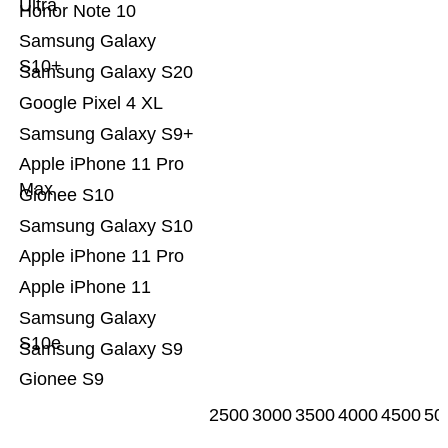
Ultra
Honor Note 10
Samsung Galaxy
S10+
Samsung Galaxy S20
Google Pixel 4 XL
Samsung Galaxy S9+
Apple iPhone 11 Pro
Max
Gionee S10
Samsung Galaxy S10
Apple iPhone 11 Pro
Apple iPhone 11
Samsung Galaxy
S10e
Samsung Galaxy S9
Gionee S9
2500
3000
3500
4000
4500
50