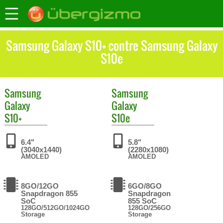
Samsung Galaxy S10+ contre Samsung Galaxy
S10e
Samsung
Samsung
Galaxy
Galaxy
S10+
S10e
6.4"
5.8"
(3040x1440)
(2280x1080)
AMOLED
AMOLED
8GO/12GO
6GO/8GO
Snapdragon 855
Snapdragon
SoC
855 SoC
128GO/512GO/1024GO
128GO/256GO
Storage
Storage