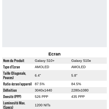
Ecran
Nom du Produit
Galaxy S10+
Galaxy S10e
Type d'Ecran
AMOLED
AMOLED
Taille (Diagonale,
6.4"
5.8"
Pouces)
Ratio écran/appareil
87.5%
84.5%
Définition
3040x1440
2280x1080
Densité (PPP)
526 PPP
435 PPP
Luminosité Max.
1200 NITs
(Specs)