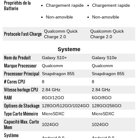
Propriétés de la
Chargement rapide
Chargement rapide
Batterie
Non-amovible
Non-amovible
Qualcomm Quick
Qualcomm Quick
Protocole Fast-Charge
Charge 2.0
Charge 2.0
Systeme
Nom du Produit
Galaxy S10+
Galaxy S10e
Marque Processeur
Qualcomm
Qualcomm
Processeur Principal
Snapdragon 855
Snapdragon 855
# Cores CPU
8
8
Vitesse horloge CPU
2.84 GHz
2.84 GHz
RAM
8GO/12GO
6GO/8GO
Options de Stockage
128GO/512GO/1024GO
128GO/256GO
Type Carte Mémoire
MicroSDXC
MicroSDXC
Capacité Max. Carte
1024GO
1024GO
Mem
Système