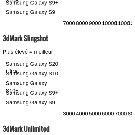
S10+
Samsung Galaxy S9+
Samsung Galaxy S9
7000
8000
9000
10000
11000
12
3dMark Slingshot
Plus élevé = meilleur
Samsung Galaxy S20
Ultra
Samsung Galaxy S10
Samsung Galaxy
S10+
Samsung Galaxy S9+
Samsung Galaxy S9
3000
4000
5000
6000
7000
80
3dMark Unlimited