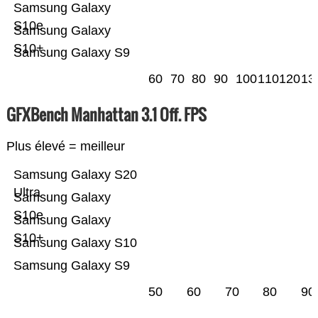
Samsung Galaxy
S10e
Samsung Galaxy
S10+
Samsung Galaxy S9
60
70
80
90
100
110
120
13
GFXBench Manhattan 3.1 Off. FPS
Plus élevé = meilleur
Samsung Galaxy S20
Ultra
Samsung Galaxy
S10e
Samsung Galaxy
S10+
Samsung Galaxy S10
Samsung Galaxy S9
50
60
70
80
90