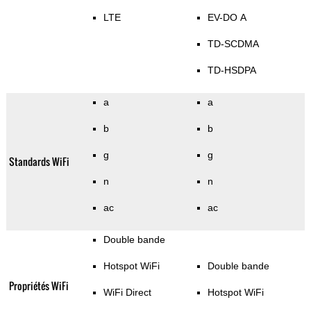
LTE
EV-DO A
TD-SCDMA
TD-HSDPA
a
a
b
b
g
g
Standards WiFi
n
n
ac
ac
Double bande
Hotspot WiFi
Double bande
Propriétés WiFi
WiFi Direct
Hotspot WiFi