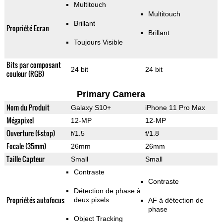
Multitouch
Multitouch
Brillant
Propriété Ecran
Brillant
Toujours Visible
Bits par composant
24 bit
24 bit
couleur (RGB)
Primary Camera
Nom du Produit
Galaxy S10+
iPhone 11 Pro Max
Mégapixel
12-MP
12-MP
Ouverture (f-stop)
f/1.5
f/1.8
Focale (35mm)
26mm
26mm
Taille Capteur
Small
Small
Contraste
Contraste
Détection de phase à
Propriétés autofocus
deux pixels
AF à détection de
phase
Object Tracking