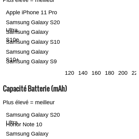
Plus élevé = meilleur
Apple iPhone 11 Pro
Samsung Galaxy S20
Ultra
Samsung Galaxy
S10e
Samsung Galaxy S10
Samsung Galaxy
S10+
Samsung Galaxy S9
120
140
160
180
200
22
Capacité Batterie (mAh)
Plus élevé = meilleur
Samsung Galaxy S20
Ultra
Honor Note 10
Samsung Galaxy