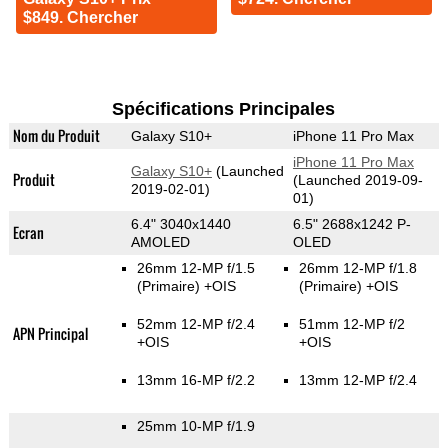
$849. Chercher
Spécifications Principales
Nom du Produit
Galaxy S10+
iPhone 11 Pro Max
iPhone 11 Pro Max
Galaxy S10+
(Launched
Produit
(Launched 2019-09-
2019-02-01)
01)
6.4" 3040x1440
6.5" 2688x1242 P-
Ecran
AMOLED
OLED
26mm 12-MP f/1.5
26mm 12-MP f/1.8
(Primaire)
+OIS
(Primaire)
+OIS
52mm 12-MP f/2.4
51mm 12-MP f/2
APN Principal
+OIS
+OIS
13mm 16-MP f/2.2
13mm 12-MP f/2.4
25mm 10-MP f/1.9