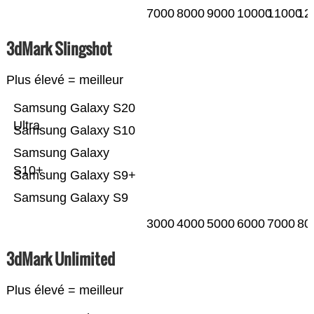
7000
8000
9000
10000
11000
12
3dMark Slingshot
Plus élevé = meilleur
Samsung Galaxy S20
Ultra
Samsung Galaxy S10
Samsung Galaxy
S10+
Samsung Galaxy S9+
Samsung Galaxy S9
3000
4000
5000
6000
7000
80
3dMark Unlimited
Plus élevé = meilleur