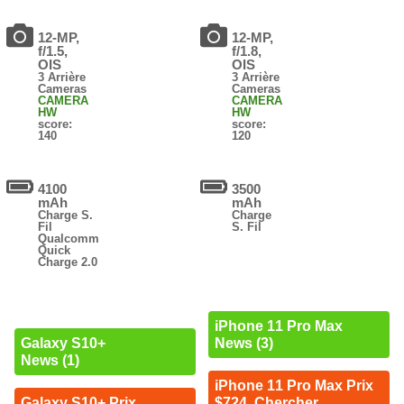
12-MP,
12-MP,
f/1.5,
f/1.8,
OIS
OIS
3 Arrière
3 Arrière
Cameras
Cameras
CAMERA
CAMERA
HW
HW
score:
score:
140
120
4100
3500
mAh
mAh
Charge S.
Charge
Fil
S. Fil
Qualcomm
Quick
Charge 2.0
iPhone 11 Pro Max
News (3)
Galaxy S10+
News (1)
iPhone 11 Pro Max Prix
$724. Chercher
Galaxy S10+ Prix