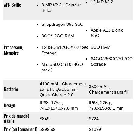
12-MP f/2.2
APN Selfie
8-MP f/2.2
+Capteur
Bokeh
Snapdragon 855 SoC
Apple A13 Bionic
SoC
8GO/12GO RAM
Processeur,
6GO RAM
128GO/512GO/1024GO
Memoire
Storage
64GO/256GO/512GO
Storage
MicroSDXC (1024GO
max.)
4100 mAh, Chargement
3500 mAh,
Batterie
sans fil, Qualcomm
Chargement sans fil
Quick Charge 2.0
IP68, 175g
,
IP68, 226g
,
Design
74.1x157.6x7.8 mm
77.8x158x8.1 mm
Prix du marché
$849
$724
(USD)
Prix (au Lancement)
$999.99
$1099