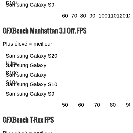
S10+
Samsung Galaxy S9
60
70
80
90
100
110
120
13
GFXBench Manhattan 3.1 Off. FPS
Plus élevé = meilleur
Samsung Galaxy S20
Ultra
Samsung Galaxy
S10e
Samsung Galaxy
S10+
Samsung Galaxy S10
Samsung Galaxy S9
50
60
70
80
90
GFXBench T-Rex FPS