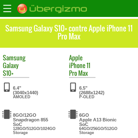
Samsung Galaxy S10+ contre Apple iPhone 11
Pro Max
Samsung
Apple
Galaxy
iPhone 11
S10+
Pro Max
6.4"
6.5"
(3040x1440)
(2688x1242)
AMOLED
P-OLED
8GO/12GO
6GO
Snapdragon 855
Apple A13 Bionic
SoC
SoC
128GO/512GO/1024GO
64GO/256GO/512GO
Storage
Storage