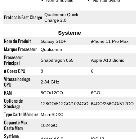
Non-amovible
Non-amovible
Qualcomm Quick
Protocole Fast-Charge
Charge 2.0
Systeme
Nom du Produit
Galaxy S10+
iPhone 11 Pro Max
Marque Processeur
Qualcomm
Processeur
Snapdragon 855
Apple A13 Bionic
Principal
# Cores CPU
8
6
Vitesse horloge
2.84 GHz
CPU
RAM
8GO/12GO
6GO
Options de
128GO/512GO/1024GO
64GO/256GO/512GO
Stockage
Type Carte Mémoire
MicroSDXC
Capacité Max.
1024GO
Carte Mem
Système