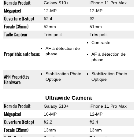
Nom du Produit
Galaxy S10+
iPhone 11 Pro Max
Mégapixel
12-MP
12-MP
Ouverture (f-stop)
f/2.4
f/2
Focale (35mm)
52mm
51mm
Taille Capteur
Très petit
Très petit
Contraste
AF à détection de
Propriétés autofocus
phase
AF à détection de
phase
Stabilization Photo
Stabilization Photo
APN Propriétés
Optique
Optique
Hardware
Ultrawide Camera
Nom du Produit
Galaxy S10+
iPhone 11 Pro Max
Mégapixel
16-MP
12-MP
Ouverture (f-stop)
f/2.2
f/2.4
Focale (35mm)
13mm
13mm