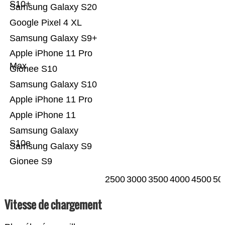
S10+
Samsung Galaxy S20
Google Pixel 4 XL
Samsung Galaxy S9+
Apple iPhone 11 Pro
Max
Gionee S10
Samsung Galaxy S10
Apple iPhone 11 Pro
Apple iPhone 11
Samsung Galaxy
S10e
Samsung Galaxy S9
Gionee S9
2500
3000
3500
4000
4500
50
Vitesse de chargement