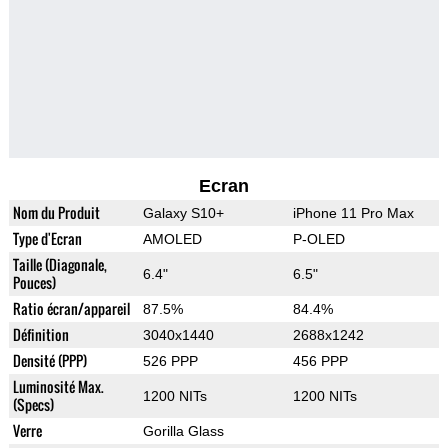
Ecran
Nom du Produit
Galaxy S10+
iPhone 11 Pro Max
Type d'Ecran
AMOLED
P-OLED
Taille (Diagonale,
6.4"
6.5"
Pouces)
Ratio écran/appareil
87.5%
84.4%
Définition
3040x1440
2688x1242
Densité (PPP)
526 PPP
456 PPP
Luminosité Max.
1200 NITs
1200 NITs
(Specs)
Verre
Gorilla Glass