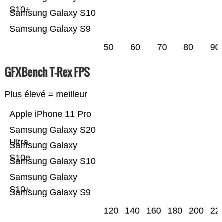
S10+
Samsung Galaxy S10
Samsung Galaxy S9
50
60
70
80
90
GFXBench T-Rex FPS
Plus élevé = meilleur
Apple iPhone 11 Pro
Samsung Galaxy S20
Ultra
Samsung Galaxy
S10e
Samsung Galaxy S10
Samsung Galaxy
S10+
Samsung Galaxy S9
120
140
160
180
200
22