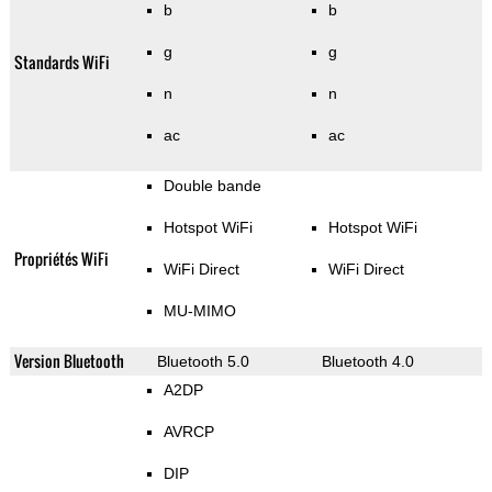
b
b
g
g
Standards WiFi
n
n
ac
ac
Double bande
Hotspot WiFi
Hotspot WiFi
Propriétés WiFi
WiFi Direct
WiFi Direct
MU-MIMO
Version Bluetooth
Bluetooth 5.0
Bluetooth 4.0
A2DP
AVRCP
DIP