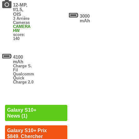
12-MP,
f/1.5,
OIS
3000
3 Arrière
mAh
Cameras
CAMERA
HW
score:
140
4100
mAh
Charge S.
Fil
Qualcomm
Quick
Charge 2.0
Galaxy S10+
News (1)
Galaxy S10+ Prix
$849. Chercher