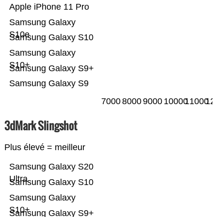
Apple iPhone 11 Pro
Samsung Galaxy
S10e
Samsung Galaxy S10
Samsung Galaxy
S10+
Samsung Galaxy S9+
Samsung Galaxy S9
7000
8000
9000
10000
11000
12
3dMark Slingshot
Plus élevé = meilleur
Samsung Galaxy S20
Ultra
Samsung Galaxy S10
Samsung Galaxy
S10+
Samsung Galaxy S9+