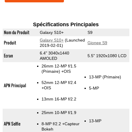
Spécifications Principales
Nom du Produit
Galaxy S10+
S9
Galaxy S10+
(Launched
Produit
Gionee S9
2019-02-01)
6.4" 3040x1440
Ecran
5.5" 1920x1080 LCD
AMOLED
26mm 12-MP f/1.5
(Primaire)
+OIS
13-MP
(Primaire)
52mm 12-MP f/2.4
APN Principal
+OIS
5-MP
13mm 16-MP f/2.2
25mm 10-MP f/1.9
13-MP
APN Selfie
8-MP f/2.2
+Capteur
Bokeh