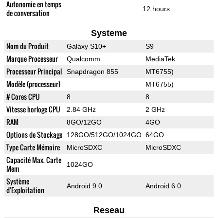
Autonomie en temps
12 hours
de conversation
Systeme
Nom du Produit
Galaxy S10+
S9
Marque Processeur
Qualcomm
MediaTek
Processeur Principal
Snapdragon 855
MT6755)
Modèle (processeur)
MT6755)
# Cores CPU
8
8
Vitesse horloge CPU
2.84 GHz
2 GHz
RAM
8GO/12GO
4GO
Options de Stockage
128GO/512GO/1024GO
64GO
Type Carte Mémoire
MicroSDXC
MicroSDXC
Capacité Max. Carte
1024GO
Mem
Système
Android 9.0
Android 6.0
d'Exploitation
Reseau