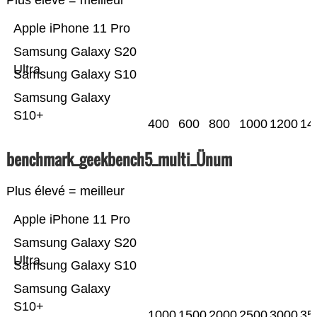
Plus élevé = meilleur
Apple iPhone 11 Pro
Samsung Galaxy S20
Ultra
Samsung Galaxy S10
Samsung Galaxy
S10+
400
600
800
1000
1200
14
benchmark_geekbench5_multi_Ünum
Plus élevé = meilleur
Apple iPhone 11 Pro
Samsung Galaxy S20
Ultra
Samsung Galaxy S10
Samsung Galaxy
S10+
1000
1500
2000
2500
3000
35