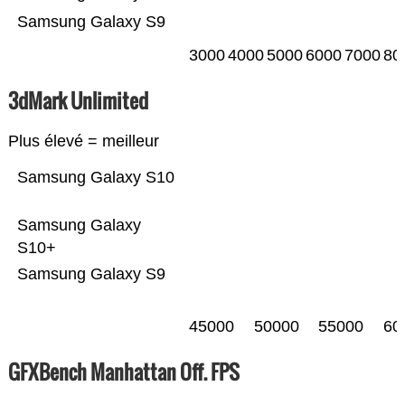
Samsung Galaxy S9
3000
4000
5000
6000
7000
80
3dMark Unlimited
Plus élevé = meilleur
Samsung Galaxy S10
Samsung Galaxy
S10+
Samsung Galaxy S9
45000
50000
55000
60
GFXBench Manhattan Off. FPS