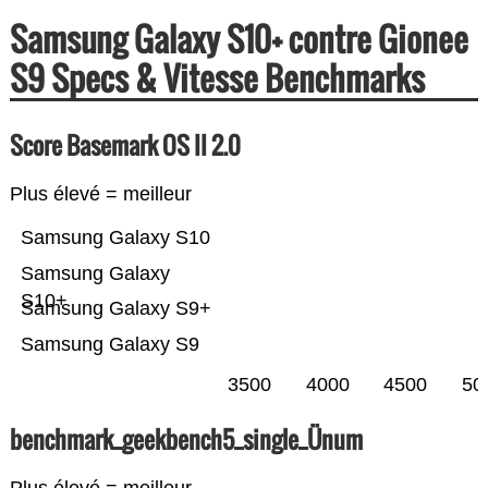
Samsung Galaxy S10+ contre Gionee
S9 Specs & Vitesse Benchmarks
Score Basemark OS II 2.0
Plus élevé = meilleur
Samsung Galaxy S10
Samsung Galaxy
S10+
Samsung Galaxy S9+
Samsung Galaxy S9
3500
4000
4500
50
benchmark_geekbench5_single_Ünum