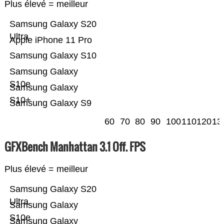
Plus élevé = meilleur
Samsung Galaxy S20
Ultra
Apple iPhone 11 Pro
Samsung Galaxy S10
Samsung Galaxy
S10e
Samsung Galaxy
S10+
Samsung Galaxy S9
60
70
80
90
100
110
120
13
GFXBench Manhattan 3.1 Off. FPS
Plus élevé = meilleur
Samsung Galaxy S20
Ultra
Samsung Galaxy
S10e
Samsung Galaxy