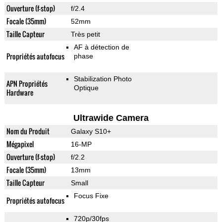
Ouverture (f-stop)
f/2.4
Focale (35mm)
52mm
Taille Capteur
Très petit
AF à détection de
Propriétés autofocus
phase
Stabilization Photo
APN Propriétés
Optique
Hardware
Ultrawide Camera
Nom du Produit
Galaxy S10+
Mégapixel
16-MP
Ouverture (f-stop)
f/2.2
Focale (35mm)
13mm
Taille Capteur
Small
Focus Fixe
Propriétés autofocus
720p/30fps