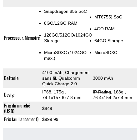
Snapdragon 855 SoC
MT6755) SoC
8GO/12GO RAM
4GO RAM
128GO/512GO/1024GO
Processeur, Memoire
Storage
64GO Storage
MicroSDXC (1024GO
MicroSDXC
max.)
4100 mAh, Chargement
Batterie
sans fil, Qualcomm
3000 mAh
Quick Charge 2.0
IP68, 175g
,
IP Rating
, 168g
,
Design
74.1x157.6x7.8 mm
76.4x154.2x7.4 mm
Prix du marché
$849
(USD)
Prix (au Lancement)
$999.99