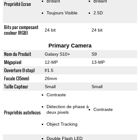
Brillant
Brillant
Propriété Ecran
Toujours Visible
2.5D
Bits par composant
24 bit
24 bit
couleur (RGB)
Primary Camera
Nom du Produit
Galaxy S10+
S9
Mégapixel
12-MP
13-MP
Ouverture (f-stop)
f/1.5
Focale (35mm)
26mm
Taille Capteur
Small
Small
Contraste
Détection de phase à
Contraste
Propriétés autofocus
deux pixels
Object Tracking
Double Flash LED