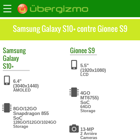
Samsung Galaxy S10+ contre Gionee S9
Samsung
Gionee
S9
Galaxy
S10+
5.5"
(1920x1080)
LCD
6.4"
(3040x1440)
AMOLED
4GO
MT6755)
SoC
64GO
8GO/12GO
Storage
Snapdragon 855
SoC
128GO/512GO/1024GO
Storage
13-MP
2 Arrière
Cameras