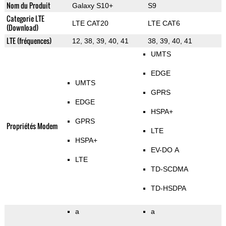
Nom du Produit
Galaxy S10+
S9
Categorie LTE
LTE CAT20
LTE CAT6
(Download)
LTE (fréquences)
12, 38, 39, 40, 41
38, 39, 40, 41
UMTS
EDGE
UMTS
GPRS
EDGE
HSPA+
GPRS
Propriétés Modem
LTE
HSPA+
EV-DO A
LTE
TD-SCDMA
TD-HSDPA
a
a