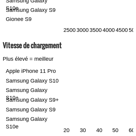
Samsung Galaxy
S10e
Samsung Galaxy S9
Gionee S9
2500
3000
3500
4000
4500
50
Vitesse de chargement
Plus élevé = meilleur
Apple iPhone 11 Pro
Samsung Galaxy S10
Samsung Galaxy
S10+
Samsung Galaxy S9+
Samsung Galaxy S9
Samsung Galaxy
S10e
20
30
40
50
60