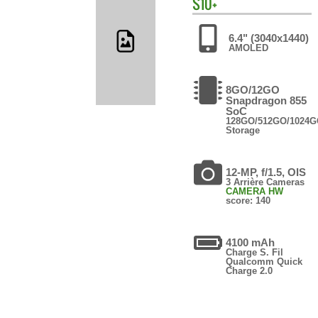
S10+
6.4" (3040x1440)
AMOLED
8GO/12GO
Snapdragon 855
SoC
128GO/512GO/1024
Storage
12-MP, f/1.5, OIS
3 Arrière Cameras
CAMERA HW
score: 140
4100 mAh
Charge S. Fil
Qualcomm Quick
Charge 2.0