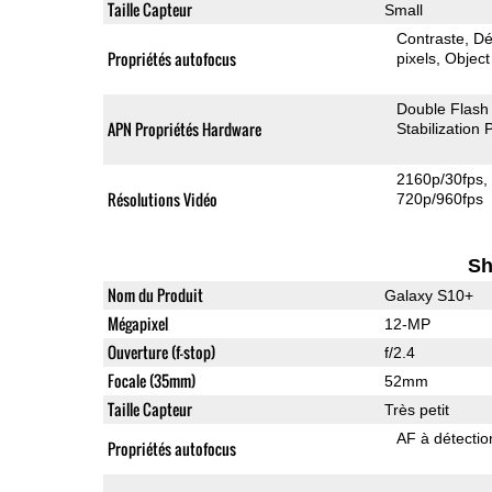
Taille Capteur
Small
Contraste
Dé
Propriétés autofocus
pixels
Object
Double Flash
APN Propriétés Hardware
Stabilization
2160p/30fps
Résolutions Vidéo
720p/960fps
Sh
Nom du Produit
Galaxy S10+
Mégapixel
12-MP
Ouverture (f-stop)
f/2.4
Focale (35mm)
52mm
Taille Capteur
Très petit
AF à détecti
Propriétés autofocus