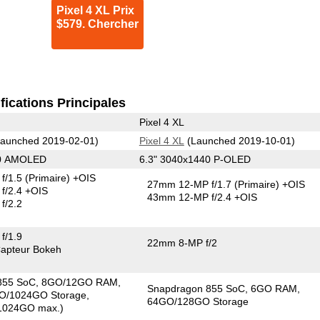
Pixel 4 XL Prix
$579. Chercher
fications Principales
Pixel 4 XL
aunched 2019-02-01)
Pixel 4 XL
(Launched 2019-10-01)
40 AMOLED
6.3" 3040x1440 P-OLED
f/1.5
(Primaire)
+OIS
27mm 12-MP f/1.7
(Primaire)
+OIS
f/2.4 +OIS
43mm 12-MP f/2.4 +OIS
f/2.2
f/1.9
22mm 8-MP f/2
apteur Bokeh
855 SoC
8GO/12GO RAM
Snapdragon 855 SoC
6GO RAM
O/1024GO Storage
64GO/128GO Storage
1024GO max.)