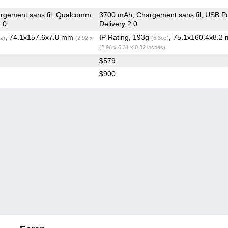
rgement sans fil, Qualcomm
3700 mAh, Chargement sans fil, USB P
.0
Delivery 2.0
, 74.1x157.6x7.8 mm
IP Rating
, 193g
, 75.1x160.4x8.2
z)
(2.92 x
(6.8oz)
(2.96 x 6.31 x 0.32 inches)
$579
$900