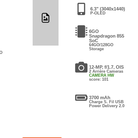
6.3" (3040x1440)
P-OLED
6GO
Snapdragon 855
SoC
64GO/128GO
Storage
GO
12-MP, f/1.7, OIS
2 Arrière Cameras
CAMERA HW
score: 101
3700 mAh
Charge S. Fil USB
Power Delivery 2.0