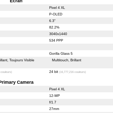
Ecran
Pixel 4 XL
P-OLED
6.3"
82.2%
3040x1440
534 PPP
Gorilla Glass 5
illant
Toujours Visible
Multitouch
Brillant
24 bit
 couleurs)
(16,777,216 couleurs)
Primary Camera
Pixel 4 XL
12-MP
f/1.7
27mm