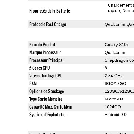
Chargement sa
Propriétés de la Batterie
rapide
Non-a
Protocole Fast-Charge
Qualcomm Quic
Nom du Produit
Galaxy S10+
Marque Processeur
Qualcomm
Processeur Principal
Snapdragon 8
# Cores CPU
8
Vitesse horloge CPU
2.84 GHz
RAM
8GO/12GO
Options de Stockage
128GO/512GO
Type Carte Mémoire
MicroSDXC
Capacité Max. Carte Mem
1024GO
Système d'Exploitation
Android 9.0