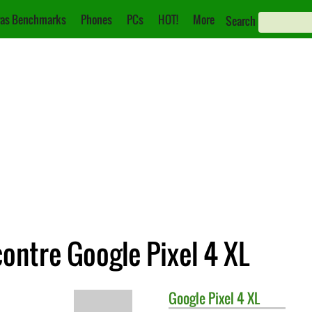
as Benchmarks
Phones
PCs
HOT!
More
Search
ontre Google Pixel 4 XL
Google
Pixel 4 XL