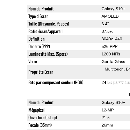
Nom du Produit
Galaxy S10+
Type d'Ecran
AMOLED
Taille (Diagonale, Pouces)
6.4"
Ratio écran/appareil
87.5%
Définition
3040x1440
Densité (PPP)
526 PPP
Luminosité Max. (Specs)
1200 NITs
Verre
Gorilla Glass
Multitouch
Br
Propriété Ecran
Bits par composant couleur (RGB)
24 bit
(16,777,216
Nom du Produit
Galaxy S10+
Mégapixel
12-MP
Ouverture (f-stop)
f/1.5
Focale (35mm)
26mm