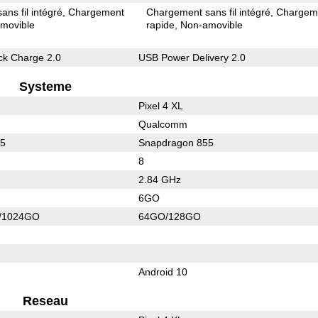
ns fil intégré
Chargement
Chargement sans fil intégré
Chargem
movible
rapide
Non-amovible
k Charge 2.0
USB Power Delivery 2.0
Systeme
Pixel 4 XL
Qualcomm
55
Snapdragon 855
8
2.84 GHz
6GO
/1024GO
64GO/128GO
Android 10
Reseau