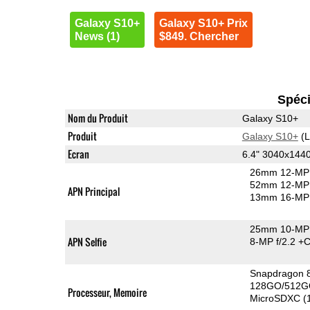
Galaxy S10+
Galaxy S10+ Prix
News (1)
$849. Chercher
Spéci
Nom du Produit
Galaxy S10+
Produit
Galaxy S10+
(L
Ecran
6.4" 3040x14
26mm 12-MP 
52mm 12-MP 
APN Principal
13mm 16-MP 
25mm 10-MP 
APN Selfie
8-MP f/2.2
+C
Snapdragon 
128GO/512G
Processeur, Memoire
MicroSDXC (