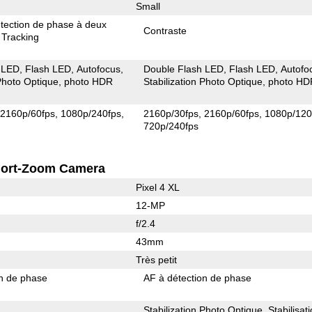
Small
tection de phase à deux
Contraste
 Tracking
 LED
Flash LED
Autofocus
Double Flash LED
Flash LED
Autofo
 Photo Optique
photo HDR
Stabilization Photo Optique
photo HD
2160p/60fps
1080p/240fps
2160p/30fps
2160p/60fps
1080p/120
720p/240fps
ort-Zoom Camera
Pixel 4 XL
12-MP
f/2.4
43mm
Très petit
on de phase
AF à détection de phase
Stabilization Photo Optique
Stabilisat