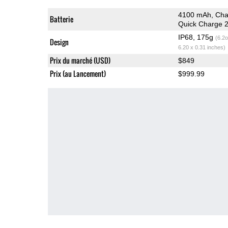
4100 mAh, Cha
Batterie
Quick Charge 2
IP68, 175g
(6.2o
Design
6.20 x 0.31 inches)
Prix du marché (USD)
$849
Prix (au Lancement)
$999.99