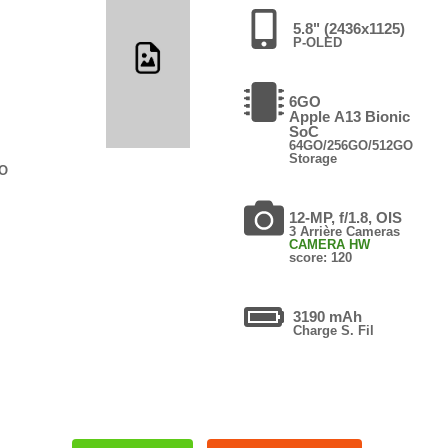
5.8" (2436x1125)
P-OLED
6GO
Apple A13 Bionic
SoC
64GO/256GO/512GO
Storage
GO
12-MP, f/1.8, OIS
3 Arrière Cameras
CAMERA HW
score: 120
3190 mAh
Charge S. Fil