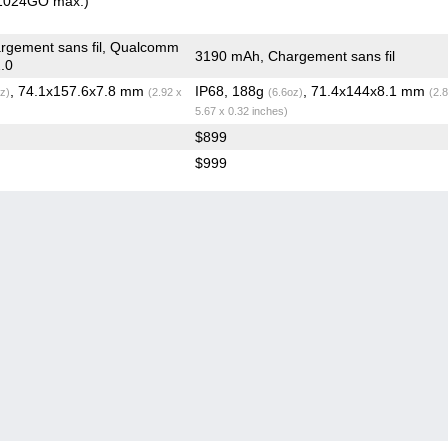
1024GO max.)
rgement sans fil, Qualcomm
3190 mAh, Chargement sans fil
.0
, 74.1x157.6x7.8 mm
IP68, 188g
, 71.4x144x8.1 mm
z)
(2.92 x
(6.6oz)
(2.
5.67 x 0.32 inches)
$899
$999