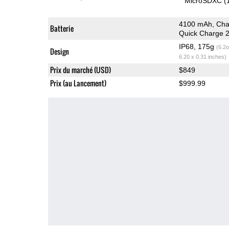
MicroSDXC (
4100 mAh, Cha
Batterie
Quick Charge 2
IP68, 175g
(6.2o
Design
6.20 x 0.31 inches)
Prix du marché (USD)
$849
Prix (au Lancement)
$999.99