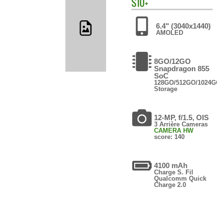
S10+
6.4" (3040x1440)
AMOLED
8GO/12GO
Snapdragon 855
SoC
128GO/512GO/1024
Storage
12-MP, f/1.5, OIS
3 Arrière Cameras
CAMERA HW
score: 140
4100 mAh
Charge S. Fil
Qualcomm Quick
Charge 2.0