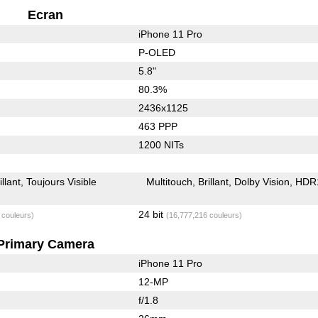
Ecran
iPhone 11 Pro
P-OLED
5.8"
80.3%
2436x1125
463 PPP
1200 NITs
illant
Toujours Visible
Multitouch
Brillant
Dolby Vision
HDR
24 bit
 couleurs)
(16,777,216 couleurs)
Primary Camera
iPhone 11 Pro
12-MP
f/1.8