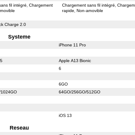
ns fil intégré
Chargement
Chargement sans fil intégré
Chargem
movible
rapide
Non-amovible
k Charge 2.0
Systeme
iPhone 11 Pro
55
Apple A13 Bionic
6
6GO
/1024GO
64GO/256GO/512GO
iOS 13
Reseau