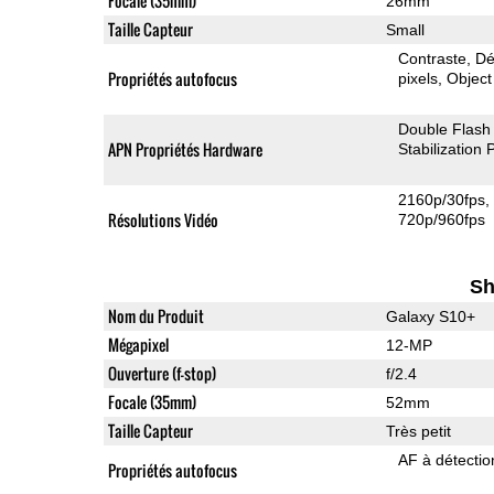
Focale (35mm)
26mm
Taille Capteur
Small
Contraste
Dé
Propriétés autofocus
pixels
Object
Double Flash
APN Propriétés Hardware
Stabilization
2160p/30fps
Résolutions Vidéo
720p/960fps
Sh
Nom du Produit
Galaxy S10+
Mégapixel
12-MP
Ouverture (f-stop)
f/2.4
Focale (35mm)
52mm
Taille Capteur
Très petit
AF à détecti
Propriétés autofocus