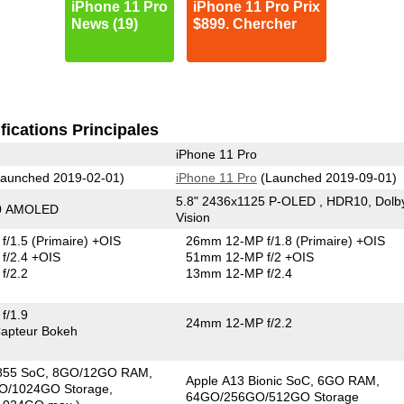
iPhone 11 Pro
iPhone 11 Pro Prix
News (19)
$899. Chercher
fications Principales
iPhone 11 Pro
aunched 2019-02-01)
iPhone 11 Pro
(Launched 2019-09-01)
5.8" 2436x1125 P-OLED , HDR10, Dolb
40 AMOLED
Vision
f/1.5
(Primaire)
+OIS
26mm 12-MP f/1.8
(Primaire)
+OIS
f/2.4 +OIS
51mm 12-MP f/2 +OIS
f/2.2
13mm 12-MP f/2.4
f/1.9
24mm 12-MP f/2.2
apteur Bokeh
855 SoC
8GO/12GO RAM
Apple A13 Bionic SoC
6GO RAM
O/1024GO Storage
64GO/256GO/512GO Storage