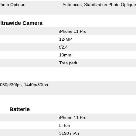
 Photo Optique
Autofocus
Stabilization Photo Optiqu
ltrawide Camera
iPhone 11 Pro
12-MP
f/2.4
13mm
Très petit
080p/30fps
1440p/30fps
Batterie
iPhone 11 Pro
Li-Ion
3190 mAh