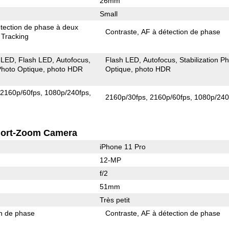
26mm
Small
tection de phase à deux
Contraste
AF à détection de phase
 Tracking
 LED
Flash LED
Autofocus
Flash LED
Autofocus
Stabilization P
 Photo Optique
photo HDR
Optique
photo HDR
2160p/60fps
1080p/240fps
2160p/30fps
2160p/60fps
1080p/240
ort-Zoom Camera
iPhone 11 Pro
12-MP
f/2
51mm
Très petit
on de phase
Contraste
AF à détection de phase