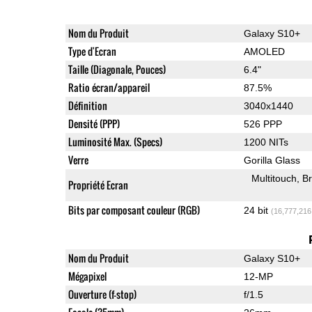
Nom du Produit
Galaxy S10+
Type d'Ecran
AMOLED
Taille (Diagonale, Pouces)
6.4"
Ratio écran/appareil
87.5%
Définition
3040x1440
Densité (PPP)
526 PPP
Luminosité Max. (Specs)
1200 NITs
Verre
Gorilla Glass
Multitouch
Br
Propriété Ecran
Bits par composant couleur (RGB)
24 bit
(16,777,216
Nom du Produit
Galaxy S10+
Mégapixel
12-MP
Ouverture (f-stop)
f/1.5