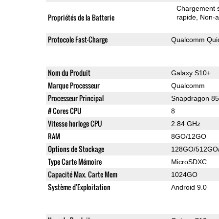
Chargement sa
Propriétés de la Batterie
rapide
Non-a
Protocole Fast-Charge
Qualcomm Quic
Nom du Produit
Galaxy S10+
Marque Processeur
Qualcomm
Processeur Principal
Snapdragon 8
# Cores CPU
8
Vitesse horloge CPU
2.84 GHz
RAM
8GO/12GO
Options de Stockage
128GO/512GO
Type Carte Mémoire
MicroSDXC
Capacité Max. Carte Mem
1024GO
Système d'Exploitation
Android 9.0