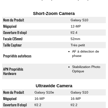
Short-Zoom Camera
Nom du Produit
Galaxy S10
Mégapixel
12-MP
Ouverture (f-stop)
f/2.4
Focale (35mm)
52mm
Taille Capteur
Très petit
AF à détection de
Propriétés autofocus
phase
Stabilization Photo
APN Propriétés
Optique
Hardware
Ultrawide Camera
Nom du Produit
Galaxy S10e
Galaxy S10
Mégapixel
16-MP
16-MP
Ouverture (f-stop)
f/2.2
f/2.2