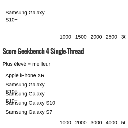
Samsung Galaxy
S10+
1000
1500
2000
2500
30
Score Geekbench 4 Single-Thread
Plus élevé = meilleur
Apple iPhone XR
Samsung Galaxy
S10e
Samsung Galaxy
S10+
Samsung Galaxy S10
Samsung Galaxy S7
1000
2000
3000
4000
50