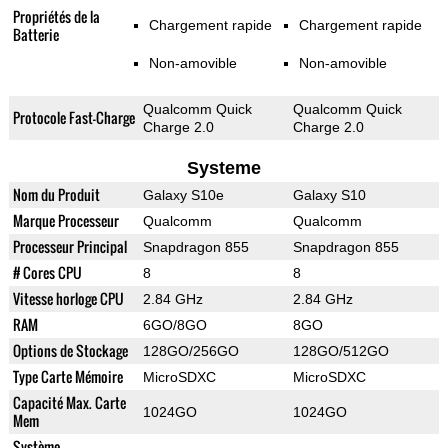
Propriétés de la
Chargement rapide
Chargement rapide
Batterie
Non-amovible
Non-amovible
Qualcomm Quick
Qualcomm Quick
Protocole Fast-Charge
Charge 2.0
Charge 2.0
Systeme
Nom du Produit
Galaxy S10e
Galaxy S10
Marque Processeur
Qualcomm
Qualcomm
Processeur Principal
Snapdragon 855
Snapdragon 855
# Cores CPU
8
8
Vitesse horloge CPU
2.84 GHz
2.84 GHz
RAM
6GO/8GO
8GO
Options de Stockage
128GO/256GO
128GO/512GO
Type Carte Mémoire
MicroSDXC
MicroSDXC
Capacité Max. Carte
1024GO
1024GO
Mem
Système