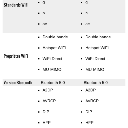
g
g
Standards WiFi
n
n
ac
ac
Double bande
Double bande
Hotspot WiFi
Hotspot WiFi
Propriétés WiFi
WiFi Direct
WiFi Direct
MU-MIMO
MU-MIMO
Version Bluetooth
Bluetooth 5.0
Bluetooth 5.0
A2DP
A2DP
AVRCP
AVRCP
DIP
DIP
HFP
HFP