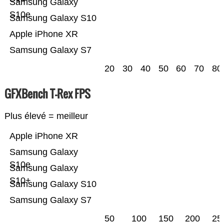
Samsung Galaxy
S10e
Samsung Galaxy S10
Apple iPhone XR
Samsung Galaxy S7
20
30
40
50
60
70
80
GFXBench T-Rex FPS
Plus élevé = meilleur
Apple iPhone XR
Samsung Galaxy
S10e
Samsung Galaxy
S10+
Samsung Galaxy S10
Samsung Galaxy S7
50
100
150
200
25