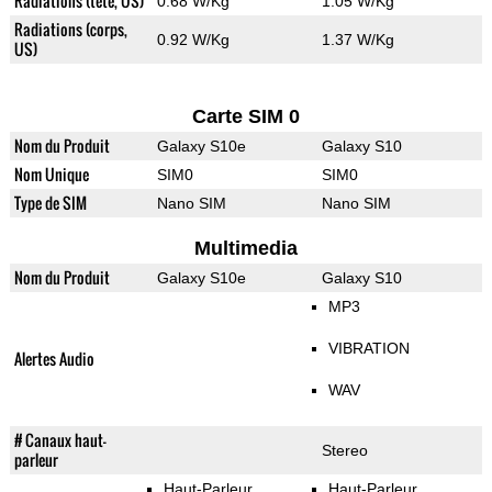
Radiations (tete, US)
0.68 W/Kg
1.05 W/Kg
Radiations (corps,
0.92 W/Kg
1.37 W/Kg
US)
Carte SIM 0
Nom du Produit
Galaxy S10e
Galaxy S10
Nom Unique
SIM0
SIM0
Type de SIM
Nano SIM
Nano SIM
Multimedia
Nom du Produit
Galaxy S10e
Galaxy S10
MP3
VIBRATION
Alertes Audio
WAV
# Canaux haut-
Stereo
parleur
Haut-Parleur
Haut-Parleur