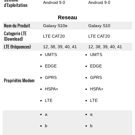
Android 9.0
Android 9.0
d'Exploitation
Reseau
Nom du Produit
Galaxy S10e
Galaxy S10
Categorie LTE
LTE CAT20
LTE CAT20
(Download)
LTE (fréquences)
12, 38, 39, 40, 41
12, 38, 39, 40, 41
UMTS
UMTS
EDGE
EDGE
GPRS
GPRS
Propriétés Modem
HSPA+
HSPA+
LTE
LTE
a
a
b
b