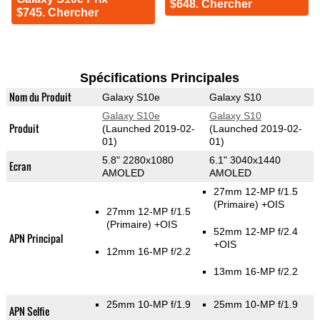
$648. Chercher
$745. Chercher
Spécifications Principales
Nom du Produit
Galaxy S10e
Galaxy S10
Galaxy S10e
Galaxy S10
Produit
(Launched 2019-02-
(Launched 2019-02-
01)
01)
5.8" 2280x1080
6.1" 3040x1440
Ecran
AMOLED
AMOLED
27mm 12-MP f/1.5
(Primaire)
+OIS
27mm 12-MP f/1.5
(Primaire)
+OIS
52mm 12-MP f/2.4
APN Principal
+OIS
12mm 16-MP f/2.2
13mm 16-MP f/2.2
25mm 10-MP f/1.9
25mm 10-MP f/1.9
APN Selfie