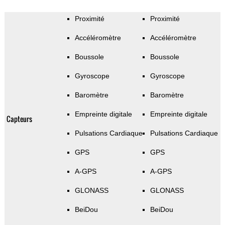
Proximité
Proximité
Accéléromètre
Accéléromètre
Boussole
Boussole
Gyroscope
Gyroscope
Baromètre
Baromètre
Empreinte digitale
Empreinte digitale
Capteurs
Pulsations Cardiaque
Pulsations Cardiaque
GPS
GPS
A-GPS
A-GPS
GLONASS
GLONASS
BeiDou
BeiDou