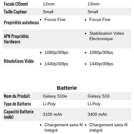
Focale (35mm)
12mm
13mm
Taille Capteur
Small
Small
Focus Fixe
Focus Fixe
Propriétés autofocus
Stabilisation Video
APN Propriétés
Electronique
Hardware
1080p/30fps
1080p/30fps
Résolutions Vidéo
1440p/30fps
1440p/30fps
Batterie
Nom du Produit
Galaxy S10e
Galaxy S10
Type de Batterie
Li-Poly
Li-Poly
Capacité Batterie
3100 mAh
3400 mAh
(mAh)
Chargement sans fil
Chargement sans fil
intégré
intégré