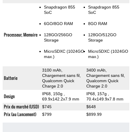
Snapdragon 855
Snapdragon 855
SoC
SoC
6GO/8GO RAM
8GO RAM
Processeur, Memoire
128GO/256GO
128GO/512GO
Storage
Storage
MicroSDXC (1024GO
MicroSDXC (1024GO
max.)
max.)
3100 mAh,
3400 mAh,
Chargement sans fil,
Chargement sans fil,
Batterie
Qualcomm Quick
Qualcomm Quick
Charge 2.0
Charge 2.0
IP68, 150g
,
IP68, 157g
,
Design
69.9x142.2x7.9 mm
70.4x149.9x7.8 mm
Prix du marché (USD)
$745
$648
Prix (au Lancement)
$799
$899.99