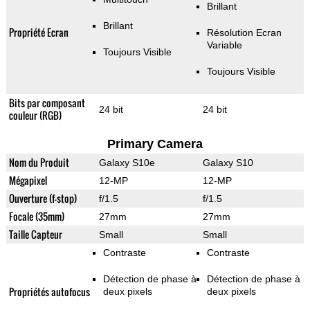
Brillant
Brillant
Propriété Ecran
Résolution Ecran
Variable
Toujours Visible
Toujours Visible
Bits par composant
24 bit
24 bit
couleur (RGB)
Primary Camera
Nom du Produit
Galaxy S10e
Galaxy S10
Mégapixel
12-MP
12-MP
Ouverture (f-stop)
f/1.5
f/1.5
Focale (35mm)
27mm
27mm
Taille Capteur
Small
Small
Contraste
Contraste
Détection de phase à
Détection de phase à
Propriétés autofocus
deux pixels
deux pixels