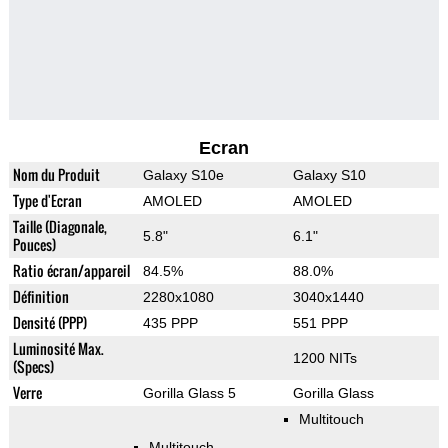
Ecran
Nom du Produit
Galaxy S10e
Galaxy S10
Type d'Ecran
AMOLED
AMOLED
Taille (Diagonale,
5.8"
6.1"
Pouces)
Ratio écran/appareil
84.5%
88.0%
Définition
2280x1080
3040x1440
Densité (PPP)
435 PPP
551 PPP
Luminosité Max.
1200 NITs
(Specs)
Verre
Gorilla Glass 5
Gorilla Glass
Multitouch
Multitouch