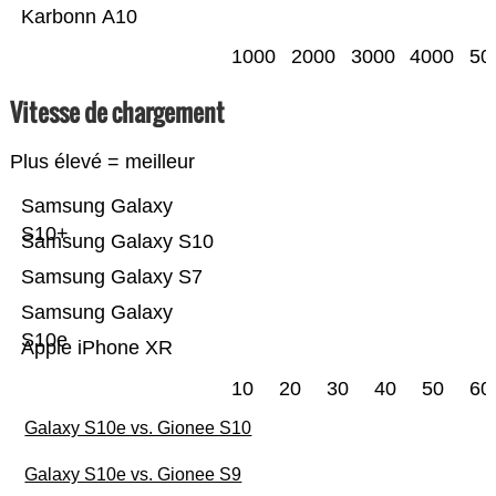
Karbonn A10
1000
2000
3000
4000
50
Vitesse de chargement
Plus élevé = meilleur
Samsung Galaxy
S10+
Samsung Galaxy S10
Samsung Galaxy S7
Samsung Galaxy
S10e
Apple iPhone XR
10
20
30
40
50
60
Galaxy S10e vs. Gionee S10
Galaxy S10e vs. Gionee S9