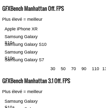
GFXBench Manhattan Off. FPS
Plus élevé = meilleur
Apple iPhone XR
Samsung Galaxy
S10+
Samsung Galaxy S10
Samsung Galaxy
S10e
Samsung Galaxy S7
30
50
70
90
110
13
GFXBench Manhattan 3.1 Off. FPS
Plus élevé = meilleur
Samsung Galaxy
S10+