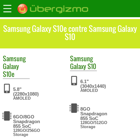
Samsung Galaxy S10e contre Samsung Galaxy
S10
Samsung
Samsung
Galaxy
Galaxy S10
S10e
6.1"
(3040x1440)
5.8"
AMOLED
(2280x1080)
AMOLED
8GO
Snapdragon
6GO/8GO
855 SoC
Snapdragon
128GO/512GO
855 SoC
Storage
128GO/256GO
Storage