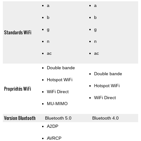
a
a
b
b
g
g
Standards WiFi
n
n
ac
ac
Double bande
Double bande
Hotspot WiFi
Hotspot WiFi
Propriétés WiFi
WiFi Direct
WiFi Direct
MU-MIMO
Version Bluetooth
Bluetooth 5.0
Bluetooth 4.0
A2DP
AVRCP