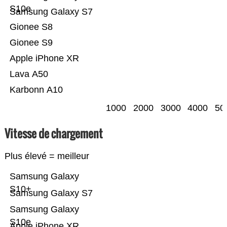
S10e
Samsung Galaxy S7
Gionee S8
Gionee S9
Apple iPhone XR
Lava A50
Karbonn A10
1000
2000
3000
4000
50
Vitesse de chargement
Plus élevé = meilleur
Samsung Galaxy
S10+
Samsung Galaxy S7
Samsung Galaxy
S10e
Apple iPhone XR