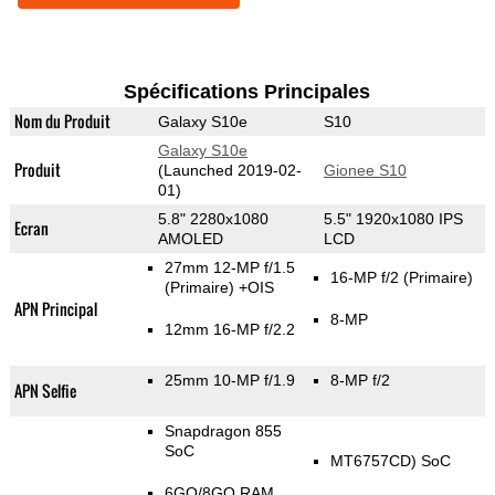
Spécifications Principales
Nom du Produit
Galaxy S10e
S10
Galaxy S10e
Produit
(Launched 2019-02-
Gionee S10
01)
5.8" 2280x1080
5.5" 1920x1080 IPS
Ecran
AMOLED
LCD
27mm 12-MP f/1.5
16-MP f/2
(Primaire)
(Primaire)
+OIS
APN Principal
8-MP
12mm 16-MP f/2.2
25mm 10-MP f/1.9
8-MP f/2
APN Selfie
Snapdragon 855
SoC
MT6757CD) SoC
6GO/8GO RAM