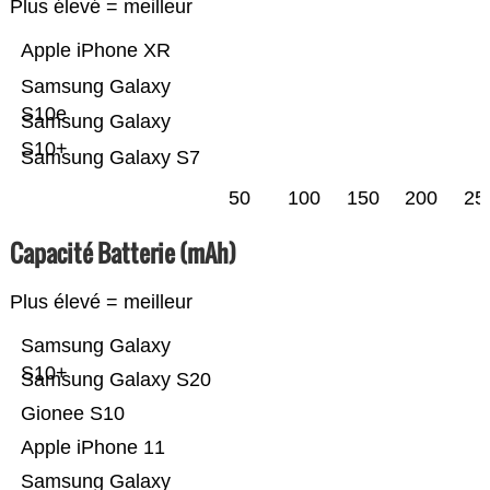
Plus élevé = meilleur
Apple iPhone XR
Samsung Galaxy
S10e
Samsung Galaxy
S10+
Samsung Galaxy S7
50
100
150
200
25
Capacité Batterie (mAh)
Plus élevé = meilleur
Samsung Galaxy
S10+
Samsung Galaxy S20
Gionee S10
Apple iPhone 11
Samsung Galaxy