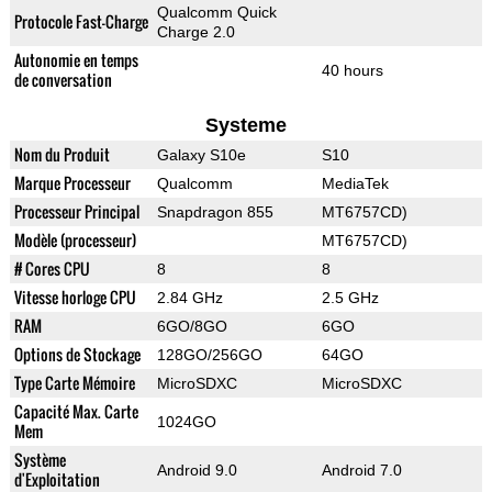
Qualcomm Quick
Protocole Fast-Charge
Charge 2.0
Autonomie en temps
40 hours
de conversation
Systeme
Nom du Produit
Galaxy S10e
S10
Marque Processeur
Qualcomm
MediaTek
Processeur Principal
Snapdragon 855
MT6757CD)
Modèle (processeur)
MT6757CD)
# Cores CPU
8
8
Vitesse horloge CPU
2.84 GHz
2.5 GHz
RAM
6GO/8GO
6GO
Options de Stockage
128GO/256GO
64GO
Type Carte Mémoire
MicroSDXC
MicroSDXC
Capacité Max. Carte
1024GO
Mem
Système
Android 9.0
Android 7.0
d'Exploitation