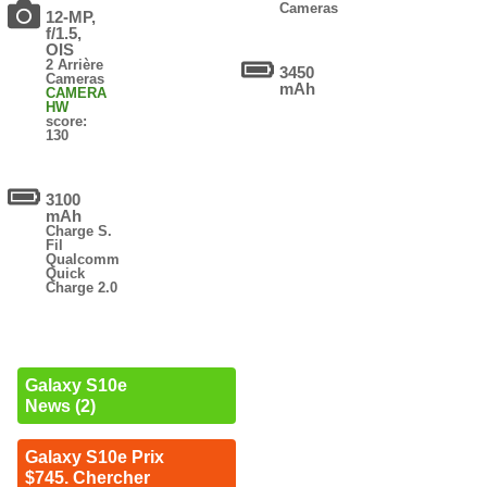
Cameras
12-MP,
f/1.5,
OIS
2 Arrière
3450
Cameras
mAh
CAMERA
HW
score:
130
3100
mAh
Charge S.
Fil
Qualcomm
Quick
Charge 2.0
Galaxy S10e
News (2)
Galaxy S10e Prix
$745. Chercher