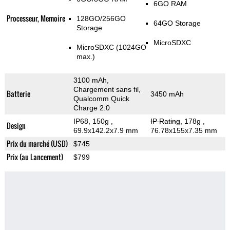
6GO RAM
Processeur, Memoire
128GO/256GO
64GO Storage
Storage
MicroSDXC
MicroSDXC (1024GO
max.)
3100 mAh,
Chargement sans fil,
Batterie
3450 mAh
Qualcomm Quick
Charge 2.0
IP68, 150g
,
IP Rating
, 178g
,
Design
69.9x142.2x7.9 mm
76.78x155x7.35 mm
Prix du marché (USD)
$745
Prix (au Lancement)
$799