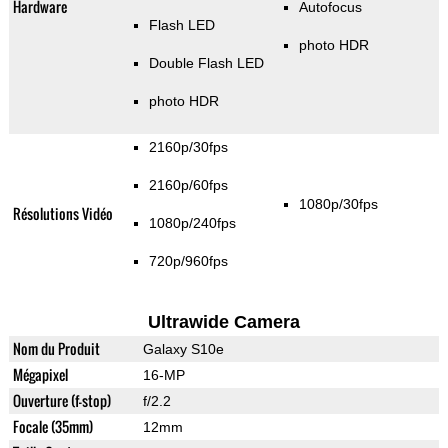
Hardware
Autofocus
Flash LED
photo HDR
Double Flash LED
photo HDR
2160p/30fps
2160p/60fps
1080p/30fps
Résolutions Vidéo
1080p/240fps
720p/960fps
Ultrawide Camera
Nom du Produit
Galaxy S10e
Mégapixel
16-MP
Ouverture (f-stop)
f/2.2
Focale (35mm)
12mm