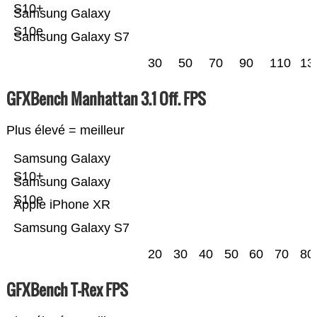
S10+
Samsung Galaxy
S10e
Samsung Galaxy S7
30
50
70
90
110
13
GFXBench Manhattan 3.1 Off. FPS
Plus élevé = meilleur
Samsung Galaxy
S10+
Samsung Galaxy
S10e
Apple iPhone XR
Samsung Galaxy S7
20
30
40
50
60
70
80
GFXBench T-Rex FPS