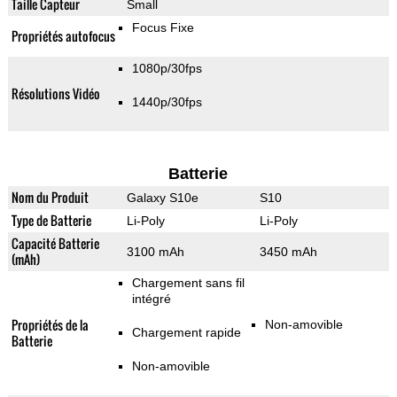
Taille Capteur
Small
Focus Fixe
Propriétés autofocus
1080p/30fps
Résolutions Vidéo
1440p/30fps
Batterie
Nom du Produit
Galaxy S10e
S10
Type de Batterie
Li-Poly
Li-Poly
Capacité Batterie
3100 mAh
3450 mAh
(mAh)
Chargement sans fil
intégré
Propriétés de la
Non-amovible
Chargement rapide
Batterie
Non-amovible