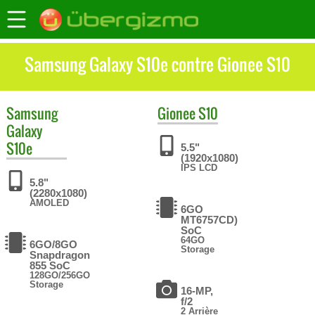
Samsung Galaxy S10e contre Gionee S10
Samsung
Gionee
S10
Galaxy
S10e
5.5"
(1920x1080)
IPS LCD
5.8"
(2280x1080)
AMOLED
6GO
MT6757CD)
SoC
64GO
6GO/8GO
Storage
Snapdragon
855 SoC
128GO/256GO
Storage
16-MP,
f/2
2 Arrière