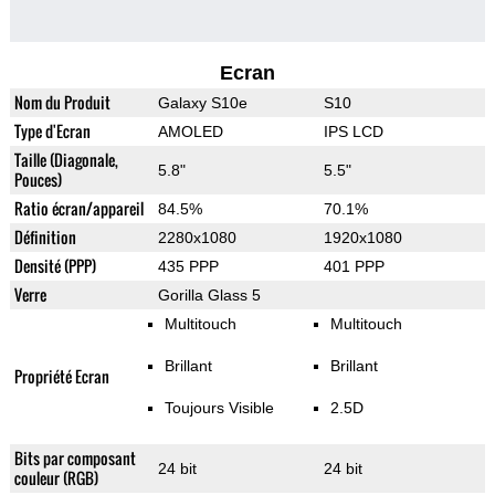
Ecran
Nom du Produit
Galaxy S10e
S10
Type d'Ecran
AMOLED
IPS LCD
Taille (Diagonale,
5.8"
5.5"
Pouces)
Ratio écran/appareil
84.5%
70.1%
Définition
2280x1080
1920x1080
Densité (PPP)
435 PPP
401 PPP
Verre
Gorilla Glass 5
Multitouch
Multitouch
Brillant
Brillant
Propriété Ecran
Toujours Visible
2.5D
Bits par composant
24 bit
24 bit
couleur (RGB)