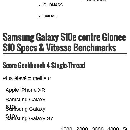
GLONASS
BeiDou
Samsung Galaxy S10e contre Gionee
S10 Specs & Vitesse Benchmarks
Score Geekbench 4 Single-Thread
Plus élevé = meilleur
Apple iPhone XR
Samsung Galaxy
S10e
Samsung Galaxy
S10+
Samsung Galaxy S7
1000
2000
3000
4000
50