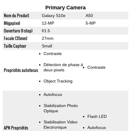
Primary Camera
Nom du Produit
Galaxy S10e
A50
Mégapixel
12-MP
5-MP
Ouverture (f-stop)
f/1.5
Focale (35mm)
27mm
Taille Capteur
Small
Contraste
Détection de phase à
Contraste
Propriétés autofocus
deux pixels
Object Tracking
Autofocus
Stabilization Photo
Optique
Flash LED
Stabilisation Video
APN Propriétés
Electronique
Autofocus