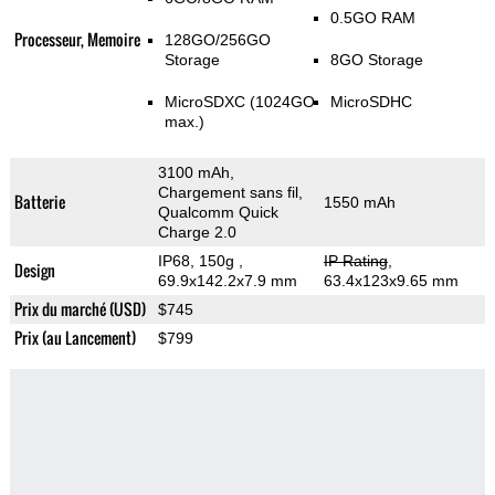
0.5GO RAM
Processeur, Memoire
128GO/256GO
Storage
8GO Storage
MicroSDXC (1024GO
MicroSDHC
max.)
3100 mAh,
Chargement sans fil,
Batterie
1550 mAh
Qualcomm Quick
Charge 2.0
IP68, 150g
,
IP Rating
,
Design
69.9x142.2x7.9 mm
63.4x123x9.65 mm
Prix du marché (USD)
$745
Prix (au Lancement)
$799