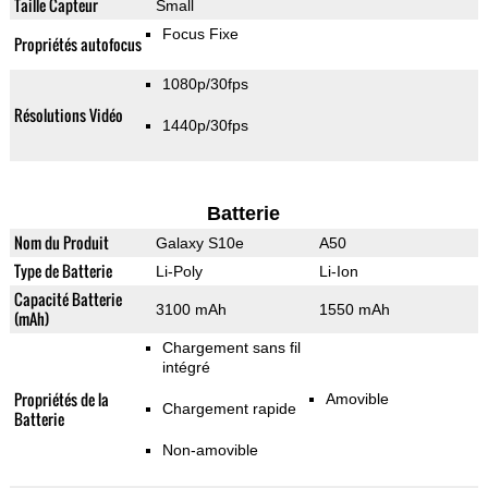
Taille Capteur
Small
Focus Fixe
Propriétés autofocus
1080p/30fps
Résolutions Vidéo
1440p/30fps
Batterie
Nom du Produit
Galaxy S10e
A50
Type de Batterie
Li-Poly
Li-Ion
Capacité Batterie
3100 mAh
1550 mAh
(mAh)
Chargement sans fil
intégré
Propriétés de la
Amovible
Chargement rapide
Batterie
Non-amovible