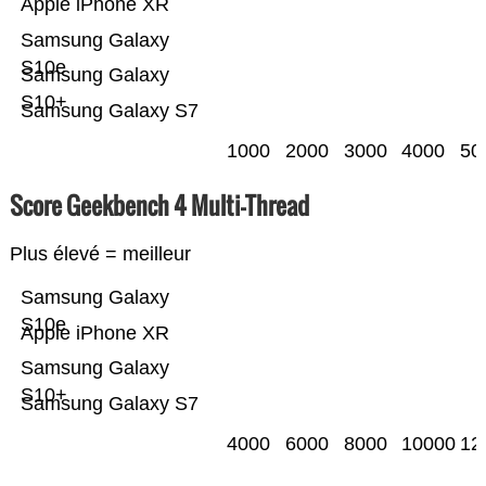
Apple iPhone XR
Samsung Galaxy
S10e
Samsung Galaxy
S10+
Samsung Galaxy S7
1000
2000
3000
4000
50
Score Geekbench 4 Multi-Thread
Plus élevé = meilleur
Samsung Galaxy
S10e
Apple iPhone XR
Samsung Galaxy
S10+
Samsung Galaxy S7
4000
6000
8000
10000
12