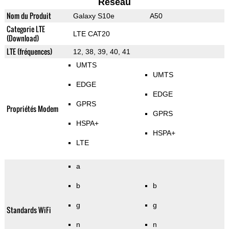
Reseau
Nom du Produit
Galaxy S10e
A50
Categorie LTE
LTE CAT20
(Download)
LTE (fréquences)
12, 38, 39, 40, 41
UMTS
UMTS
EDGE
EDGE
GPRS
Propriétés Modem
GPRS
HSPA+
HSPA+
LTE
a
b
b
g
g
Standards WiFi
n
n