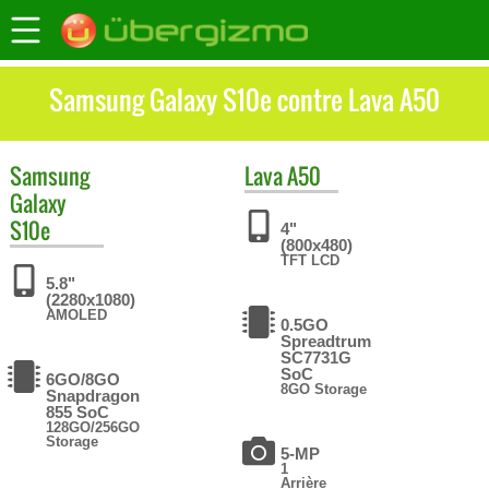
Samsung Galaxy S10e contre Lava A50
Samsung
Lava
A50
Galaxy
S10e
4"
(800x480)
TFT LCD
5.8"
(2280x1080)
AMOLED
0.5GO
Spreadtrum
SC7731G
SoC
6GO/8GO
8GO Storage
Snapdragon
855 SoC
128GO/256GO
Storage
5-MP
1
Arrière