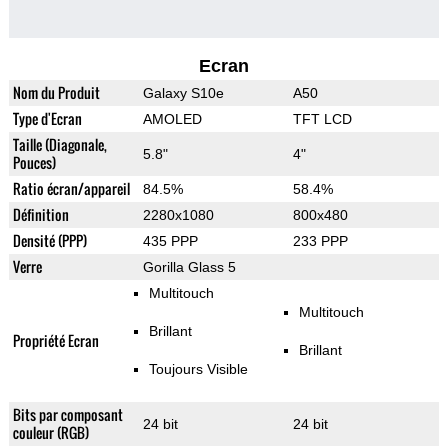
Ecran
Nom du Produit
Galaxy S10e
A50
Type d'Ecran
AMOLED
TFT LCD
Taille (Diagonale,
5.8"
4"
Pouces)
Ratio écran/appareil
84.5%
58.4%
Définition
2280x1080
800x480
Densité (PPP)
435 PPP
233 PPP
Verre
Gorilla Glass 5
Multitouch
Multitouch
Brillant
Propriété Ecran
Brillant
Toujours Visible
Bits par composant
24 bit
24 bit
couleur (RGB)