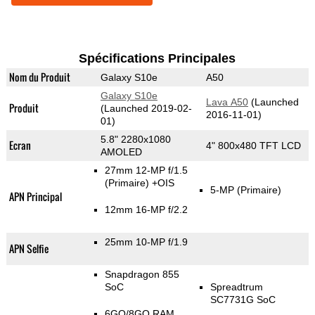
Spécifications Principales
Nom du Produit
Galaxy S10e
A50
Galaxy S10e
Lava A50
(Launched
Produit
(Launched 2019-02-
2016-11-01)
01)
5.8" 2280x1080
Ecran
4" 800x480 TFT LCD
AMOLED
27mm 12-MP f/1.5
(Primaire)
+OIS
5-MP
(Primaire)
APN Principal
12mm 16-MP f/2.2
25mm 10-MP f/1.9
APN Selfie
Snapdragon 855
SoC
Spreadtrum
SC7731G SoC
6GO/8GO RAM