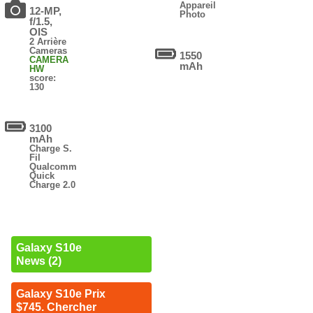
Appareil
12-MP,
Photo
f/1.5,
OIS
2 Arrière
Cameras
1550
CAMERA
mAh
HW
score:
130
3100
mAh
Charge S.
Fil
Qualcomm
Quick
Charge 2.0
Galaxy S10e
News (2)
Galaxy S10e Prix
$745. Chercher