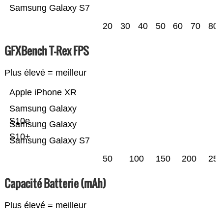
Samsung Galaxy S7
20
30
40
50
60
70
80
GFXBench T-Rex FPS
Plus élevé = meilleur
Apple iPhone XR
Samsung Galaxy
S10e
Samsung Galaxy
S10+
Samsung Galaxy S7
50
100
150
200
25
Capacité Batterie (mAh)
Plus élevé = meilleur