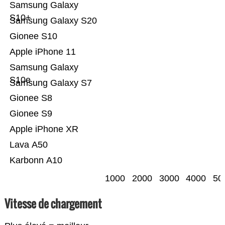
Samsung Galaxy
S10+
Samsung Galaxy S20
Gionee S10
Apple iPhone 11
Samsung Galaxy
S10e
Samsung Galaxy S7
Gionee S8
Gionee S9
Apple iPhone XR
Lava A50
Karbonn A10
1000
2000
3000
4000
50
Vitesse de chargement