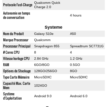
Qualcomm Quick
Protocole Fast-Charge
Charge 2.0
Autonomie en temps
4 hours
de conversation
Systeme
Nom du Produit
Galaxy S10e
A50
Marque Processeur
Qualcomm
Processeur Principal
Snapdragon 855
Spreadtrum SC7731G
# Cores CPU
8
4
Vitesse horloge CPU
2.84 GHz
1.2 GHz
RAM
6GO/8GO
0.5GO
Options de Stockage
128GO/256GO
8GO
Type Carte Mémoire
MicroSDXC
MicroSDHC
Capacité Max. Carte
1024GO
Mem
Système
Android 9.0
Android 6.0
d'Exploitation