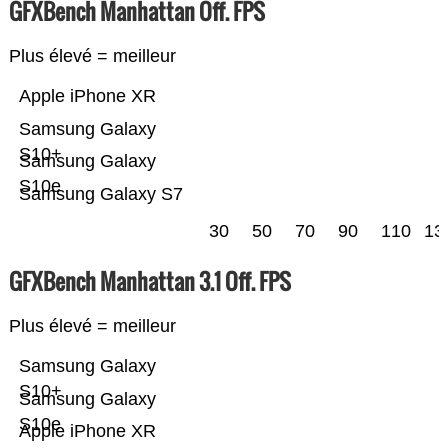
GFXBench Manhattan Off. FPS
Plus élevé = meilleur
Apple iPhone XR
Samsung Galaxy
S10+
Samsung Galaxy
S10e
Samsung Galaxy S7
30
50
70
90
110
13
GFXBench Manhattan 3.1 Off. FPS
Plus élevé = meilleur
Samsung Galaxy
S10+
Samsung Galaxy
S10e
Apple iPhone XR