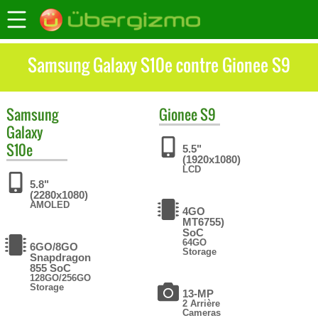
Samsung Galaxy S10e contre Gionee S9
Samsung
Gionee
S9
Galaxy
S10e
5.5"
(1920x1080)
LCD
5.8"
(2280x1080)
AMOLED
4GO
MT6755)
SoC
64GO
6GO/8GO
Storage
Snapdragon
855 SoC
128GO/256GO
Storage
13-MP
2 Arrière
Cameras