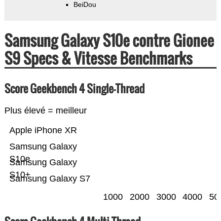
BeiDou
Samsung Galaxy S10e contre Gionee
S9 Specs & Vitesse Benchmarks
Score Geekbench 4 Single-Thread
Plus élevé = meilleur
Apple iPhone XR
Samsung Galaxy
S10e
Samsung Galaxy
S10+
Samsung Galaxy S7
1000
2000
3000
4000
50