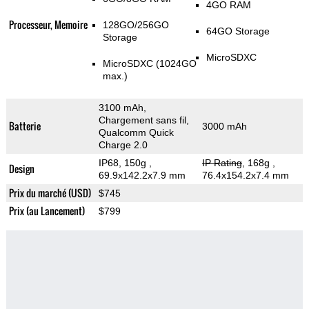
4GO RAM
Processeur, Memoire
128GO/256GO
64GO Storage
Storage
MicroSDXC
MicroSDXC (1024GO
max.)
3100 mAh,
Chargement sans fil,
Batterie
3000 mAh
Qualcomm Quick
Charge 2.0
IP68, 150g
,
IP Rating
, 168g
,
Design
69.9x142.2x7.9 mm
76.4x154.2x7.4 mm
Prix du marché (USD)
$745
Prix (au Lancement)
$799