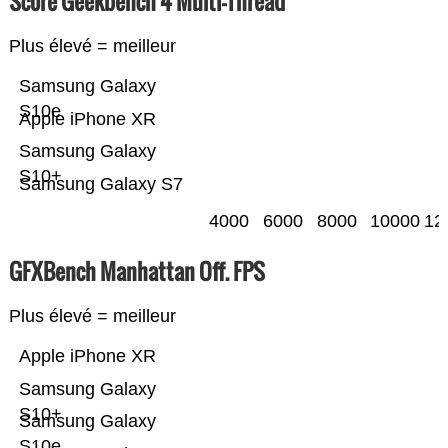
Score Geekbench 4 Multi-Thread
Plus élevé = meilleur
Samsung Galaxy
S10e
Apple iPhone XR
Samsung Galaxy
S10+
Samsung Galaxy S7
4000
6000
8000
10000
12
GFXBench Manhattan Off. FPS
Plus élevé = meilleur
Apple iPhone XR
Samsung Galaxy
S10+
Samsung Galaxy
S10e