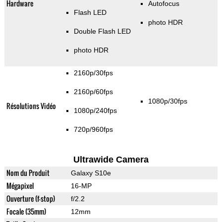
Hardware
Autofocus
Flash LED
photo HDR
Double Flash LED
photo HDR
2160p/30fps
2160p/60fps
1080p/30fps
Résolutions Vidéo
1080p/240fps
720p/960fps
Ultrawide Camera
Nom du Produit
Galaxy S10e
Mégapixel
16-MP
Ouverture (f-stop)
f/2.2
Focale (35mm)
12mm