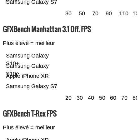
Samsung Galaxy S7
30
50
70
90
110
13
GFXBench Manhattan 3.1 Off. FPS
Plus élevé = meilleur
Samsung Galaxy
S10+
Samsung Galaxy
S10e
Apple iPhone XR
Samsung Galaxy S7
20
30
40
50
60
70
80
GFXBench T-Rex FPS
Plus élevé = meilleur