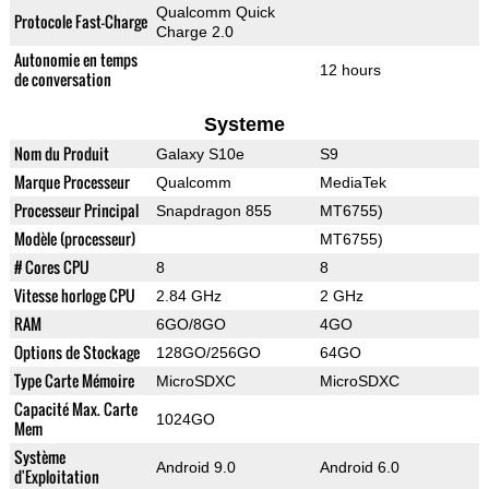
Qualcomm Quick
Protocole Fast-Charge
Charge 2.0
Autonomie en temps
12 hours
de conversation
Systeme
Nom du Produit
Galaxy S10e
S9
Marque Processeur
Qualcomm
MediaTek
Processeur Principal
Snapdragon 855
MT6755)
Modèle (processeur)
MT6755)
# Cores CPU
8
8
Vitesse horloge CPU
2.84 GHz
2 GHz
RAM
6GO/8GO
4GO
Options de Stockage
128GO/256GO
64GO
Type Carte Mémoire
MicroSDXC
MicroSDXC
Capacité Max. Carte
1024GO
Mem
Système
Android 9.0
Android 6.0
d'Exploitation