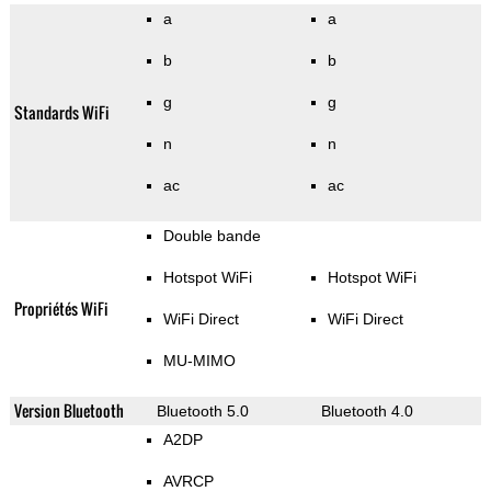
a
a
b
b
g
g
Standards WiFi
n
n
ac
ac
Double bande
Hotspot WiFi
Hotspot WiFi
Propriétés WiFi
WiFi Direct
WiFi Direct
MU-MIMO
Version Bluetooth
Bluetooth 5.0
Bluetooth 4.0
A2DP
AVRCP