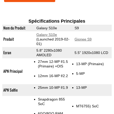
Spécifications Principales
Nom du Produit
Galaxy S10e
S9
Galaxy S10e
Produit
(Launched 2019-02-
Gionee S9
01)
5.8" 2280x1080
Ecran
5.5" 1920x1080 LCD
AMOLED
27mm 12-MP f/1.5
13-MP
(Primaire)
(Primaire)
+OIS
APN Principal
5-MP
12mm 16-MP f/2.2
25mm 10-MP f/1.9
13-MP
APN Selfie
Snapdragon 855
SoC
MT6755) SoC
6GO/8GO RAM