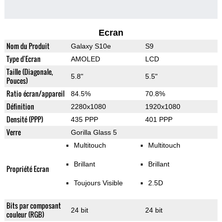
Ecran
Nom du Produit
Galaxy S10e
S9
Type d'Ecran
AMOLED
LCD
Taille (Diagonale,
5.8"
5.5"
Pouces)
Ratio écran/appareil
84.5%
70.8%
Définition
2280x1080
1920x1080
Densité (PPP)
435 PPP
401 PPP
Verre
Gorilla Glass 5
Multitouch
Multitouch
Brillant
Brillant
Propriété Ecran
Toujours Visible
2.5D
Bits par composant
24 bit
24 bit
couleur (RGB)