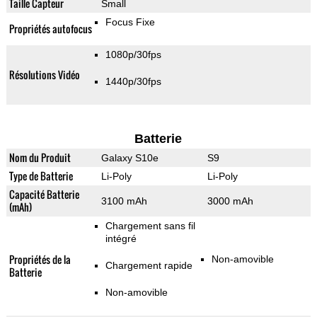
Taille Capteur
Small
Focus Fixe
Propriétés autofocus
1080p/30fps
Résolutions Vidéo
1440p/30fps
Batterie
Nom du Produit
Galaxy S10e
S9
Type de Batterie
Li-Poly
Li-Poly
Capacité Batterie
3100 mAh
3000 mAh
(mAh)
Chargement sans fil
intégré
Propriétés de la
Non-amovible
Chargement rapide
Batterie
Non-amovible