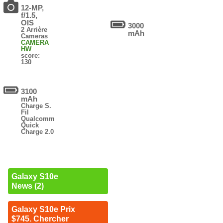
12-MP,
f/1.5,
OIS
3000
2 Arrière
mAh
Cameras
CAMERA
HW
score:
130
3100
mAh
Charge S.
Fil
Qualcomm
Quick
Charge 2.0
Galaxy S10e
News (2)
Galaxy S10e Prix
$745. Chercher