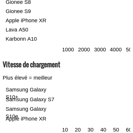
Gionee S8
Gionee S9
Apple iPhone XR
Lava A50
Karbonn A10
1000
2000
3000
4000
50
Vitesse de chargement
Plus élevé = meilleur
Samsung Galaxy
S10+
Samsung Galaxy S7
Samsung Galaxy
S10e
Apple iPhone XR
10
20
30
40
50
60