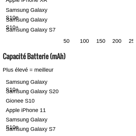
Apple iPhone XR
Samsung Galaxy
S10e
Samsung Galaxy
S10+
Samsung Galaxy S7
50
100
150
200
25
Capacité Batterie (mAh)
Plus élevé = meilleur
Samsung Galaxy
S10+
Samsung Galaxy S20
Gionee S10
Apple iPhone 11
Samsung Galaxy
S10e
Samsung Galaxy S7