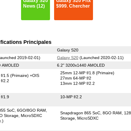
Galaxy S20
Galaxy S20 Prix
News (12)
$999. Chercher
fications Principales
Galaxy S20
aunched 2019-02-01)
Galaxy S20
(Launched 2020-02-11)
80 AMOLED
6.2" 3200x1440 AMOLED
25mm 12-MP f/1.8
(Primaire)
f/1.5
(Primaire)
+OIS
27mm 64-MP f/2
f/2.2
13mm 12-MP f/2.2
f/1.9
10-MP f/2.2
855 SoC
6GO/8GO RAM
Snapdragon 865 SoC
8GO RAM
12
O Storage
MicroSDXC
Storage
MicroSDXC
.)