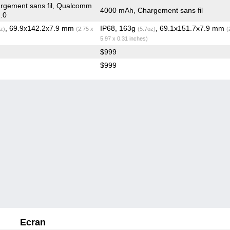
rgement sans fil, Qualcomm
4000 mAh, Chargement sans fil
.0
, 69.9x142.2x7.9 mm
IP68, 163g
, 69.1x151.7x7.9 mm
z)
(2.75 x
(5.7oz)
(
5.97 x 0.31 inches)
$999
$999
Ecran