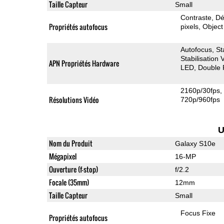
Taille Capteur
Small
Contraste
Dé
Propriétés autofocus
pixels
Object
Autofocus
St
Stabilisation
APN Propriétés Hardware
LED
Double 
2160p/30fps
Résolutions Vidéo
720p/960fps
U
Nom du Produit
Galaxy S10e
Mégapixel
16-MP
Ouverture (f-stop)
f/2.2
Focale (35mm)
12mm
Taille Capteur
Small
Focus Fixe
Propriétés autofocus