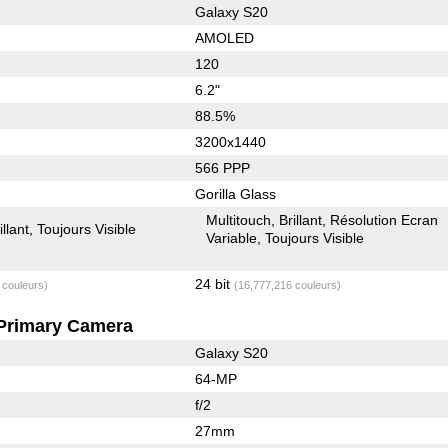
Galaxy S20
AMOLED
120
6.2"
88.5%
3200x1440
566 PPP
Gorilla Glass
Multitouch
Brillant
Résolution Ecran
illant
Toujours Visible
Variable
Toujours Visible
24 bit
 couleurs)
(16,777,216 couleurs)
Primary Camera
Galaxy S20
64-MP
f/2
27mm