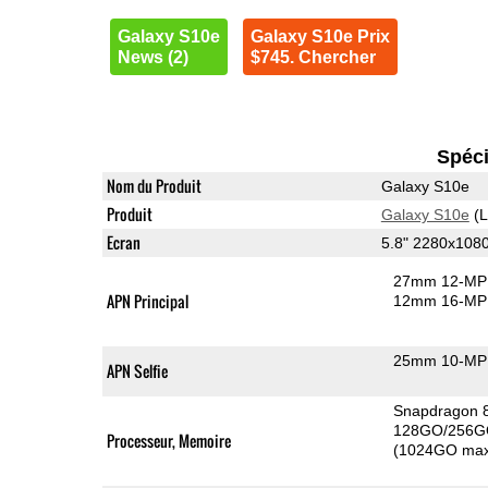
Galaxy S10e
Galaxy S10e Prix
News (2)
$745. Chercher
Spéci
Nom du Produit
Galaxy S10e
Produit
Galaxy S10e
(L
Ecran
5.8" 2280x10
27mm 12-MP 
APN Principal
12mm 16-MP 
25mm 10-MP 
APN Selfie
Snapdragon 
128GO/256G
Processeur, Memoire
(1024GO max