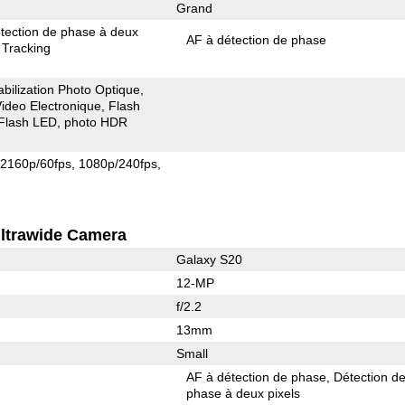
Grand
tection de phase à deux
AF à détection de phase
 Tracking
abilization Photo Optique
 Video Electronique
Flash
Flash LED
photo HDR
2160p/60fps
1080p/240fps
ltrawide Camera
Galaxy S20
12-MP
f/2.2
13mm
Small
AF à détection de phase
Détection d
phase à deux pixels