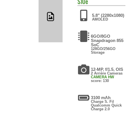
S10e
5.8" (2280x1080)
AMOLED
6GO/8GO
Snapdragon 855
SoC
128GO/256GO
Storage
12-MP, f/1.5, OIS
2 Arrière Cameras
CAMERA HW
score: 130
3100 mAh
Charge S. Fil
Qualcomm Quick
Charge 2.0