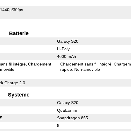
1440p/30fps
Batterie
Galaxy S20
Li-Poly
4000 mAh
ns fil intégré
Chargement
Chargement sans fil intégré
Chargem
movible
rapide
Non-amovible
k Charge 2.0
Systeme
Galaxy S20
Qualcomm
55
Snapdragon 865
8