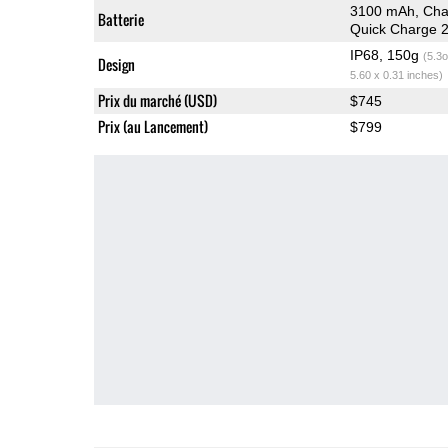
3100 mAh, Cha
Batterie
Quick Charge 2
IP68, 150g
(5.3o
Design
5.60 x 0.31 inches)
Prix du marché (USD)
$745
Prix (au Lancement)
$799