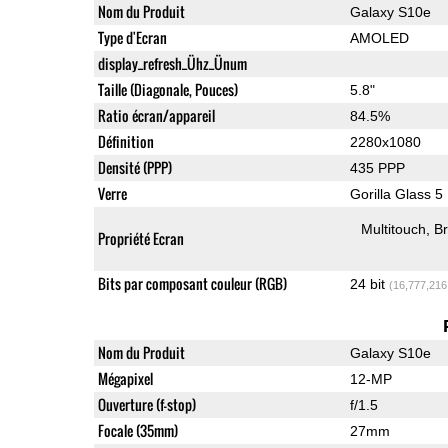
Nom du Produit
Galaxy S10e
Type d'Ecran
AMOLED
display_refresh_Ühz_Ünum
Taille (Diagonale, Pouces)
5.8"
Ratio écran/appareil
84.5%
Définition
2280x1080
Densité (PPP)
435 PPP
Verre
Gorilla Glass 5
Multitouch
Br
Propriété Ecran
Bits par composant couleur (RGB)
24 bit
(16,777,216
Nom du Produit
Galaxy S10e
Mégapixel
12-MP
Ouverture (f-stop)
f/1.5
Focale (35mm)
27mm