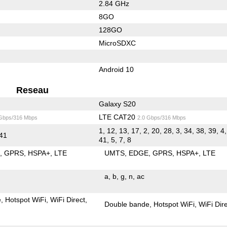
2.84 GHz
8GO
128GO
MicroSDXC
Android 10
Reseau
Galaxy S20
LTE CAT20
 Gbps/316 Mbps
2.0 Gbps/316 Mbps
1, 12, 13, 17, 2, 20, 28, 3, 34, 38, 39, 4,
 41
41, 5, 7, 8
E
GPRS
HSPA+
LTE
UMTS
EDGE
GPRS
HSPA+
LTE
a
b
g
n
ac
e
Hotspot WiFi
WiFi Direct
Double bande
Hotspot WiFi
WiFi Dir