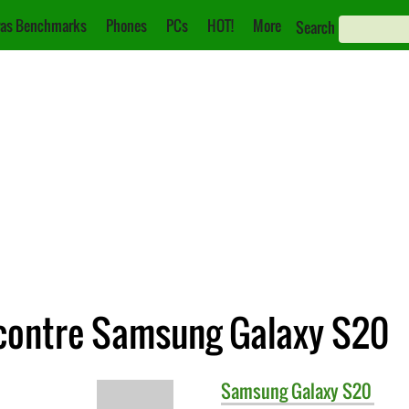
as Benchmarks
Phones
PCs
HOT!
More
Search
contre Samsung Galaxy S20
Samsung
Galaxy S20