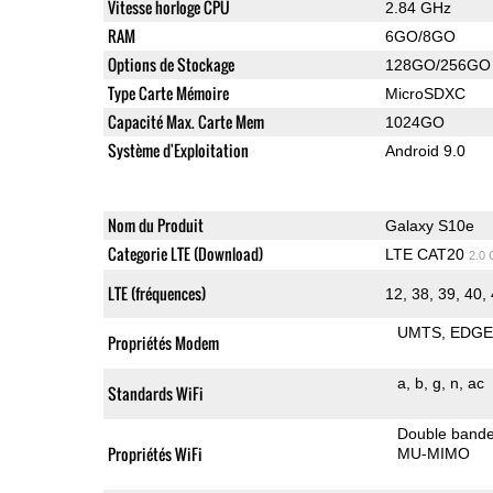
Vitesse horloge CPU
2.84 GHz
RAM
6GO/8GO
Options de Stockage
128GO/256GO
Type Carte Mémoire
MicroSDXC
Capacité Max. Carte Mem
1024GO
Système d'Exploitation
Android 9.0
Nom du Produit
Galaxy S10e
Categorie LTE (Download)
LTE CAT20
2.0
LTE (fréquences)
12, 38, 39, 40,
UMTS
EDG
Propriétés Modem
a
b
g
n
ac
Standards WiFi
Double band
Propriétés WiFi
MU-MIMO