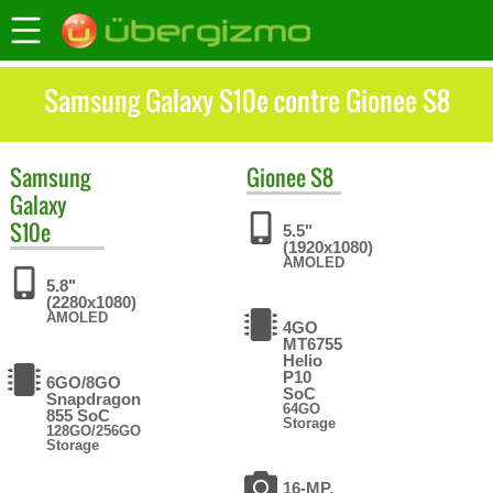
Samsung Galaxy S10e contre Gionee S8
Samsung
Gionee
S8
Galaxy
S10e
5.5"
(1920x1080)
AMOLED
5.8"
(2280x1080)
AMOLED
4GO
MT6755
Helio
P10
6GO/8GO
SoC
Snapdragon
64GO
855 SoC
Storage
128GO/256GO
Storage
16-MP,