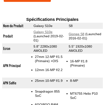
Spécifications Principales
Nom du Produit
Galaxy S10e
S8
Galaxy S10e
Gionee S8
(Launched
Produit
(Launched 2019-02-
2016-02-01)
01)
5.8" 2280x1080
5.5" 1920x1080
Ecran
AMOLED
AMOLED
27mm 12-MP f/1.5
(Primaire)
+OIS
16-MP f/1.8
APN Principal
(Primaire)
12mm 16-MP f/2.2
25mm 10-MP f/1.9
8-MP
APN Selfie
Snapdragon 855
MT6755 Helio P10
SoC
SoC
6GO/8GO RAM