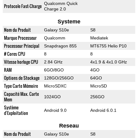
Qualcomm Quick
Protocole Fast-Charge
Charge 2.0
Systeme
Nom du Produit
Galaxy S10e
S8
Marque Processeur
Qualcomm
Mediatek
Processeur Principal
Snapdragon 855
MT6755 Helio P10
# Cores CPU
8
8
Vitesse horloge CPU
2.84 GHz
4x1.9 & 4x1.0 GHz
RAM
6GO/8GO
4GO
Options de Stockage
128GO/256GO
64GO
Type Carte Mémoire
MicroSDXC
MicroSD
Capacité Max. Carte
1024GO
256GO
Mem
Système
Android 9.0
Android 6.0.1
d'Exploitation
Reseau
Nom du Produit
Galaxy S10e
S8