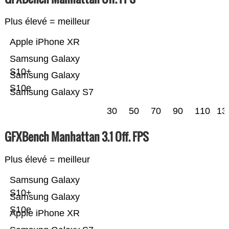
Plus élevé = meilleur
Apple iPhone XR
Samsung Galaxy
S10+
Samsung Galaxy
S10e
Samsung Galaxy S7
30
50
70
90
110
13
GFXBench Manhattan 3.1 Off. FPS
Plus élevé = meilleur
Samsung Galaxy
S10+
Samsung Galaxy
S10e
Apple iPhone XR