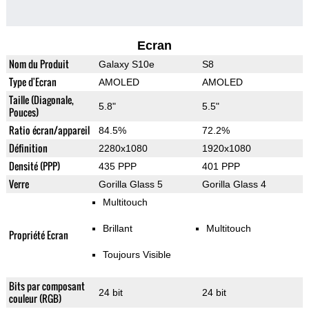
Ecran
Nom du Produit
Galaxy S10e
S8
Type d'Ecran
AMOLED
AMOLED
Taille (Diagonale,
5.8"
5.5"
Pouces)
Ratio écran/appareil
84.5%
72.2%
Définition
2280x1080
1920x1080
Densité (PPP)
435 PPP
401 PPP
Verre
Gorilla Glass 5
Gorilla Glass 4
Multitouch
Brillant
Multitouch
Propriété Ecran
Toujours Visible
Bits par composant
24 bit
24 bit
couleur (RGB)