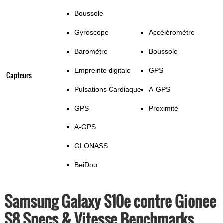
Boussole
Gyroscope
Accéléromètre
Baromètre
Boussole
Empreinte digitale
GPS
Capteurs
Pulsations Cardiaque
A-GPS
GPS
Proximité
A-GPS
GLONASS
BeiDou
Samsung Galaxy S10e contre Gionee
S8 Specs & Vitesse Benchmarks