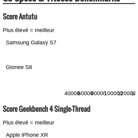
Score Antutu
Plus élevé = meilleur
Samsung Galaxy S7
Gionee S8
40000
60000
80000
100000
120000
14
Score Geekbench 4 Single-Thread
Plus élevé = meilleur
Apple iPhone XR