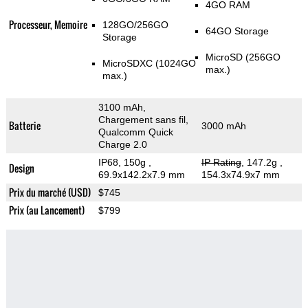
4GO RAM
Processeur, Memoire
128GO/256GO
64GO Storage
Storage
MicroSD (256GO
MicroSDXC (1024GO
max.)
max.)
3100 mAh,
Chargement sans fil,
Batterie
3000 mAh
Qualcomm Quick
Charge 2.0
IP68, 150g
,
IP Rating
, 147.2g
,
Design
69.9x142.2x7.9 mm
154.3x74.9x7 mm
Prix du marché (USD)
$745
Prix (au Lancement)
$799