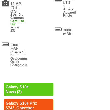
f/1.8
12-MP,
1
f/1.5,
Arrière
OIS
Appareil
2 Arrière
Photo
Cameras
CAMERA
HW
score:
3000
130
mAh
3100
mAh
Charge S.
Fil
Qualcomm
Quick
Charge 2.0
Galaxy S10e
News (2)
Galaxy S10e Prix
$745. Chercher