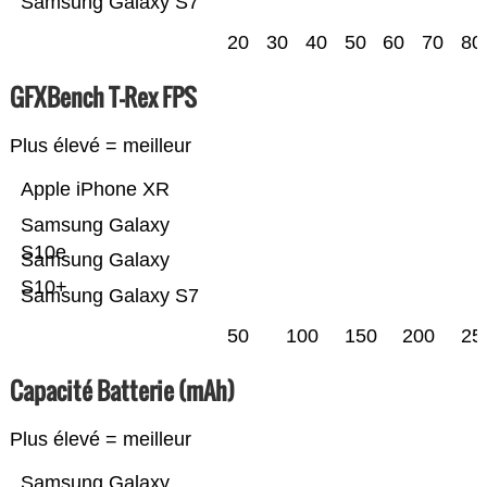
Samsung Galaxy S7
20
30
40
50
60
70
80
GFXBench T-Rex FPS
Plus élevé = meilleur
Apple iPhone XR
Samsung Galaxy
S10e
Samsung Galaxy
S10+
Samsung Galaxy S7
50
100
150
200
25
Capacité Batterie (mAh)
Plus élevé = meilleur
Samsung Galaxy