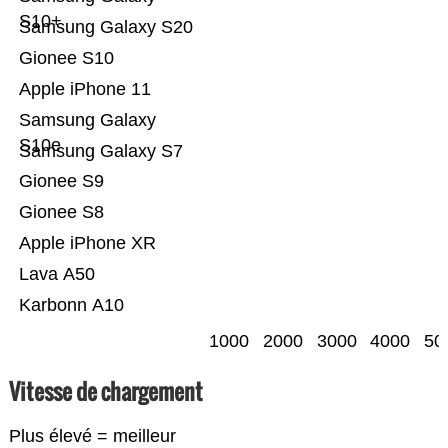
S10+
Samsung Galaxy S20
Gionee S10
Apple iPhone 11
Samsung Galaxy
S10e
Samsung Galaxy S7
Gionee S9
Gionee S8
Apple iPhone XR
Lava A50
Karbonn A10
1000
2000
3000
4000
50
Vitesse de chargement
Plus élevé = meilleur