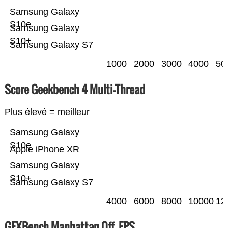
Samsung Galaxy
S10e
Samsung Galaxy
S10+
Samsung Galaxy S7
1000
2000
3000
4000
50
Score Geekbench 4 Multi-Thread
Plus élevé = meilleur
Samsung Galaxy
S10e
Apple iPhone XR
Samsung Galaxy
S10+
Samsung Galaxy S7
4000
6000
8000
10000
12
GFXBench Manhattan Off. FPS