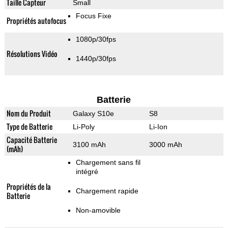
Taille Capteur
Small
Focus Fixe
Propriétés autofocus
1080p/30fps
Résolutions Vidéo
1440p/30fps
Batterie
Nom du Produit
Galaxy S10e
S8
Type de Batterie
Li-Poly
Li-Ion
Capacité Batterie
3100 mAh
3000 mAh
(mAh)
Chargement sans fil
intégré
Propriétés de la
Chargement rapide
Batterie
Non-amovible