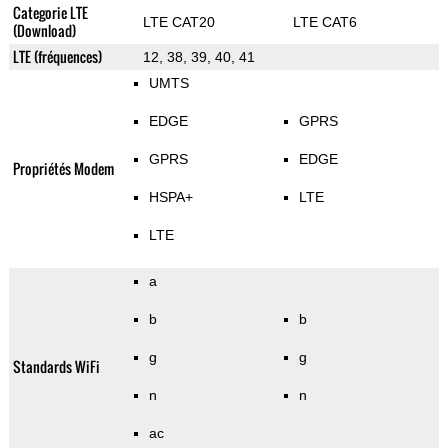
Categorie LTE
LTE CAT20
LTE CAT6
(Download)
LTE (fréquences)
12, 38, 39, 40, 41
UMTS
EDGE
GPRS
GPRS
EDGE
Propriétés Modem
HSPA+
LTE
LTE
a
b
b
g
g
Standards WiFi
n
n
ac