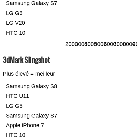
Samsung Galaxy S7
LG G6
LG V20
HTC 10
2000
3000
4000
5000
6000
7000
8000
90
3dMark Slingshot
Plus élevé = meilleur
Samsung Galaxy S8
HTC U11
LG G5
Samsung Galaxy S7
Apple iPhone 7
HTC 10