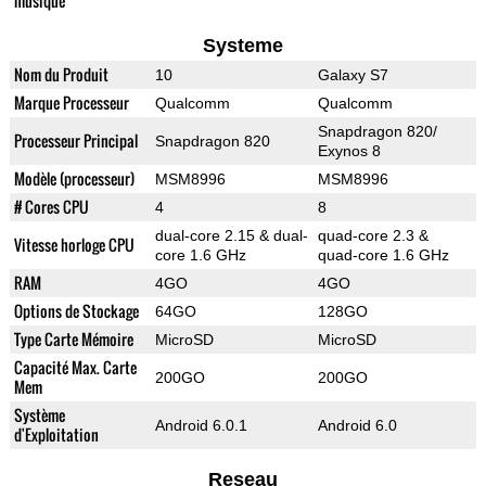
musique
Systeme
Nom du Produit
10
Galaxy S7
Marque Processeur
Qualcomm
Qualcomm
Snapdragon 820/
Processeur Principal
Snapdragon 820
Exynos 8
Modèle (processeur)
MSM8996
MSM8996
# Cores CPU
4
8
dual-core 2.15 & dual-
quad-core 2.3 &
Vitesse horloge CPU
core 1.6 GHz
quad-core 1.6 GHz
RAM
4GO
4GO
Options de Stockage
64GO
128GO
Type Carte Mémoire
MicroSD
MicroSD
Capacité Max. Carte
200GO
200GO
Mem
Système
Android 6.0.1
Android 6.0
d'Exploitation
Reseau