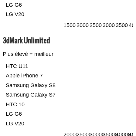
LG G6
LG V20
1500
2000
2500
3000
3500
40
3dMark Unlimited
Plus élevé = meilleur
HTC U11
Apple iPhone 7
Samsung Galaxy S8
Samsung Galaxy S7
HTC 10
LG G6
LG V20
20000
25000
30000
35000
40000
45