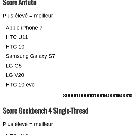
Score Antutu
Plus élevé = meilleur
Apple iPhone 7
HTC U11
HTC 10
Samsung Galaxy S7
LG G5
LG V20
HTC 10 evo
80000
100000
120000
140000
160000
18
Score Geekbench 4 Single-Thread
Plus élevé = meilleur