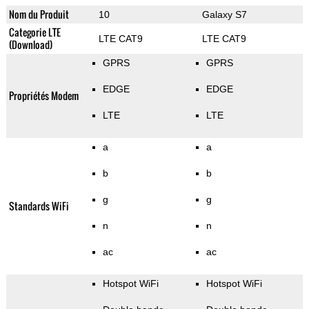
Nom du Produit
10
Galaxy S7
Categorie LTE
LTE CAT9
LTE CAT9
(Download)
GPRS
GPRS
EDGE
EDGE
Propriétés Modem
LTE
LTE
a
a
b
b
g
g
Standards WiFi
n
n
ac
ac
Hotspot WiFi
Hotspot WiFi