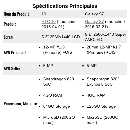
Spécifications Principales
Nom du Produit
10
Galaxy S7
HTC 10
(Launched
Galaxy S7
(Launched
Produit
2016-04-01)
2016-02-21)
5.1" 2560x1440 Super
Ecran
5.2" 2560x1440 LCD
AMOLED
12-MP f/1.8
26mm 12-MP f/1.7
APN Principal
(Primaire)
+OIS
(Primaire)
+OIS
5-MP
5-MP
APN Selfie
Snapdragon 820
Snapdragon 820/
SoC
Exynos 8 SoC
4GO RAM
4GO RAM
Processeur, Memoire
64GO Storage
128GO Storage
MicroSD (200GO
MicroSD (200GO
max.)
max.)