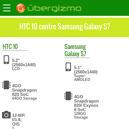
HTC 10 contre Samsung Galaxy S7
HTC
10
Samsung
Galaxy S7
5.2"
(2560x1440)
5.1"
LCD
(2560x1440)
Super
AMOLED
4GO
Snapdragon
820 SoC
4GO
64GO Storage
Snapdragon
820/ Exynos
8 SoC
128GO
12-MP,
Storage
f/1.8,
OIS
1