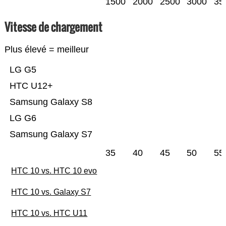
1500
2000
2500
3000
35
Vitesse de chargement
Plus élevé = meilleur
LG G5
HTC U12+
Samsung Galaxy S8
LG G6
Samsung Galaxy S7
35
40
45
50
55
HTC 10 vs. HTC 10 evo
HTC 10 vs. Galaxy S7
HTC 10 vs. HTC U11