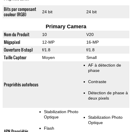
Bits par composant
24 bit
24 bit
couleur (RGB)
Primary Camera
Nom du Produit
10
V20
Mégapixel
12-MP
16-MP
Ouverture (f-stop)
f/1.8
f/1.8
Taille Capteur
Moyen
Small
AF à détection de
phase
Contraste
Propriétés autofocus
Détection de phase à
deux pixels
Stabilization Photo
Optique
Stabilization Photo
Optique
Flash
APN Propriétés