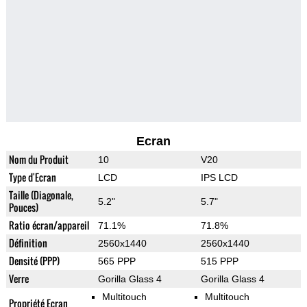
Ecran
Nom du Produit
10
V20
Type d'Ecran
LCD
IPS LCD
Taille (Diagonale,
5.2"
5.7"
Pouces)
Ratio écran/appareil
71.1%
71.8%
Définition
2560x1440
2560x1440
Densité (PPP)
565 PPP
515 PPP
Verre
Gorilla Glass 4
Gorilla Glass 4
Multitouch
Multitouch
Propriété Ecran