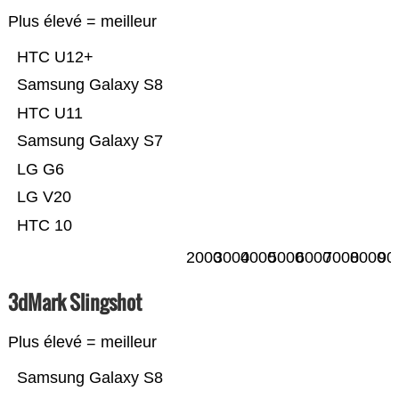
Plus élevé = meilleur
HTC U12+
Samsung Galaxy S8
HTC U11
Samsung Galaxy S7
LG G6
LG V20
HTC 10
2000
3000
4000
5000
6000
7000
8000
90
3dMark Slingshot
Plus élevé = meilleur
Samsung Galaxy S8