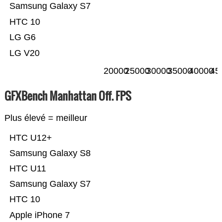
Samsung Galaxy S7
HTC 10
LG G6
LG V20
20000
25000
30000
35000
40000
45
GFXBench Manhattan Off. FPS
Plus élevé = meilleur
HTC U12+
Samsung Galaxy S8
HTC U11
Samsung Galaxy S7
HTC 10
Apple iPhone 7