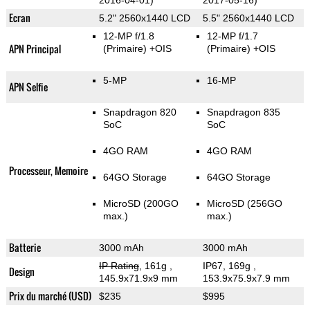
2016-04-01)
2017-05-16)
Ecran
5.2" 2560x1440 LCD
5.5" 2560x1440 LCD
12-MP f/1.8
12-MP f/1.7
APN Principal
(Primaire)
+OIS
(Primaire)
+OIS
5-MP
16-MP
APN Selfie
Snapdragon 820
Snapdragon 835
SoC
SoC
4GO RAM
4GO RAM
Processeur, Memoire
64GO Storage
64GO Storage
MicroSD (200GO
MicroSD (256GO
max.)
max.)
Batterie
3000 mAh
3000 mAh
IP Rating
, 161g
,
IP67, 169g
,
Design
145.9x71.9x9 mm
153.9x75.9x7.9 mm
Prix du marché (USD)
$235
$995