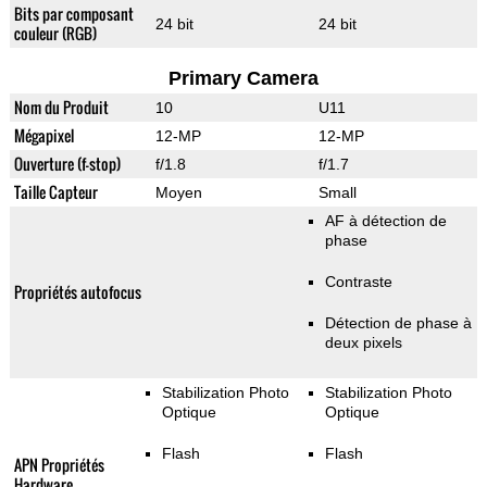
Bits par composant
24 bit
24 bit
couleur (RGB)
Primary Camera
Nom du Produit
10
U11
Mégapixel
12-MP
12-MP
Ouverture (f-stop)
f/1.8
f/1.7
Taille Capteur
Moyen
Small
AF à détection de
phase
Contraste
Propriétés autofocus
Détection de phase à
deux pixels
Stabilization Photo
Stabilization Photo
Optique
Optique
Flash
Flash
APN Propriétés
Hardware