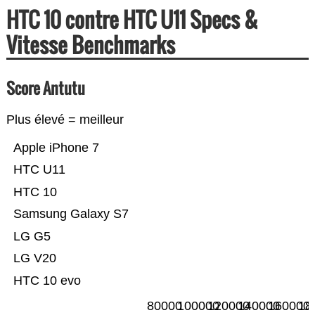
HTC 10 contre HTC U11 Specs &
Vitesse Benchmarks
Score Antutu
Plus élevé = meilleur
Apple iPhone 7
HTC U11
HTC 10
Samsung Galaxy S7
LG G5
LG V20
HTC 10 evo
80000
100000
120000
140000
160000
18