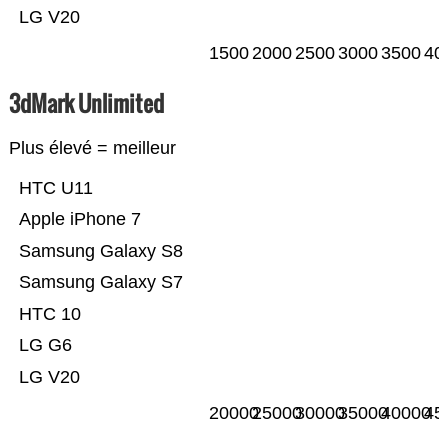
LG V20
1500
2000
2500
3000
3500
40
3dMark Unlimited
Plus élevé = meilleur
HTC U11
Apple iPhone 7
Samsung Galaxy S8
Samsung Galaxy S7
HTC 10
LG G6
LG V20
20000
25000
30000
35000
40000
45