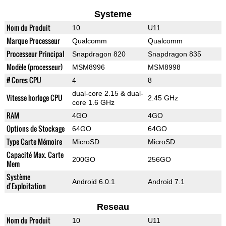
Systeme
Nom du Produit
10
U11
Marque Processeur
Qualcomm
Qualcomm
Processeur Principal
Snapdragon 820
Snapdragon 835
Modèle (processeur)
MSM8996
MSM8998
# Cores CPU
4
8
dual-core 2.15 & dual-
Vitesse horloge CPU
2.45 GHz
core 1.6 GHz
RAM
4GO
4GO
Options de Stockage
64GO
64GO
Type Carte Mémoire
MicroSD
MicroSD
Capacité Max. Carte
200GO
256GO
Mem
Système
Android 6.0.1
Android 7.1
d'Exploitation
Reseau
Nom du Produit
10
U11