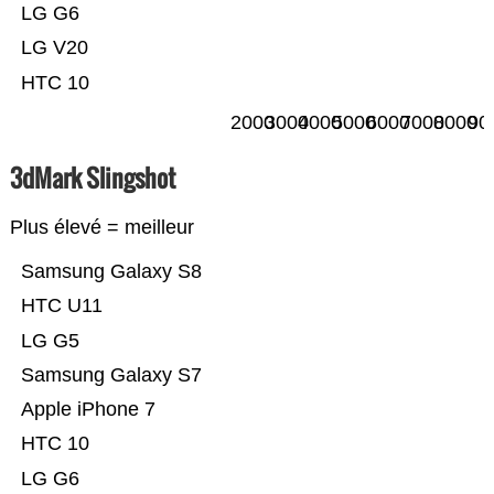
LG G6
LG V20
HTC 10
2000
3000
4000
5000
6000
7000
8000
90
3dMark Slingshot
Plus élevé = meilleur
Samsung Galaxy S8
HTC U11
LG G5
Samsung Galaxy S7
Apple iPhone 7
HTC 10
LG G6