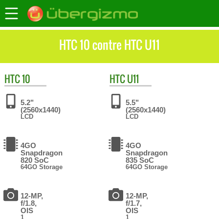
HTC 10 contre HTC U11
HTC
10
HTC
U11
5.2"
5.5"
(2560x1440)
(2560x1440)
LCD
LCD
4GO
4GO
Snapdragon
Snapdragon
820 SoC
835 SoC
64GO Storage
64GO Storage
12-MP,
12-MP,
f/1.8,
f/1.7,
OIS
OIS
1
1