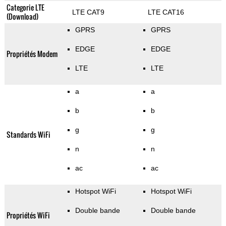
Categorie LTE
LTE CAT9
LTE CAT16
(Download)
GPRS
GPRS
EDGE
EDGE
Propriétés Modem
LTE
LTE
a
a
b
b
g
g
Standards WiFi
n
n
ac
ac
Hotspot WiFi
Hotspot WiFi
Double bande
Double bande
Propriétés WiFi