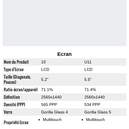
Ecran
Nom du Produit
10
U11
Type d'Ecran
LCD
LCD
Taille (Diagonale,
5.2"
5.5"
Pouces)
Ratio écran/appareil
71.1%
71.4%
Définition
2560x1440
2560x1440
Densité (PPP)
565 PPP
534 PPP
Verre
Gorilla Glass 4
Gorilla Glass 5
Multitouch
Multitouch
Propriété Ecran