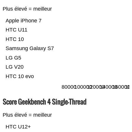
Plus élevé = meilleur
Apple iPhone 7
HTC U11
HTC 10
Samsung Galaxy S7
LG G5
LG V20
HTC 10 evo
80000
100000
120000
140000
160000
18
Score Geekbench 4 Single-Thread
Plus élevé = meilleur
HTC U12+