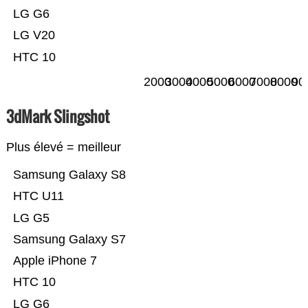
LG G6
LG V20
HTC 10
2000
3000
4000
5000
6000
7000
8000
90
3dMark Slingshot
Plus élevé = meilleur
Samsung Galaxy S8
HTC U11
LG G5
Samsung Galaxy S7
Apple iPhone 7
HTC 10
LG G6