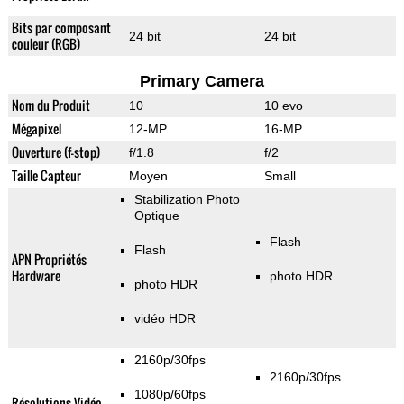
Bits par composant
24 bit
24 bit
couleur (RGB)
Primary Camera
Nom du Produit
10
10 evo
Mégapixel
12-MP
16-MP
Ouverture (f-stop)
f/1.8
f/2
Taille Capteur
Moyen
Small
Stabilization Photo
Optique
Flash
Flash
APN Propriétés
Hardware
photo HDR
photo HDR
vidéo HDR
2160p/30fps
2160p/30fps
1080p/60fps
Résolutions Vidéo