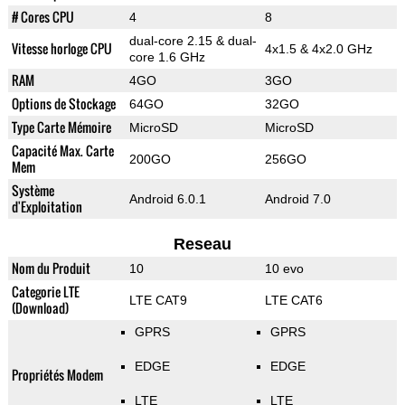
# Cores CPU
4
8
dual-core 2.15 & dual-
Vitesse horloge CPU
4x1.5 & 4x2.0 GHz
core 1.6 GHz
RAM
4GO
3GO
Options de Stockage
64GO
32GO
Type Carte Mémoire
MicroSD
MicroSD
Capacité Max. Carte
200GO
256GO
Mem
Système
Android 6.0.1
Android 7.0
d'Exploitation
Reseau
Nom du Produit
10
10 evo
Categorie LTE
LTE CAT9
LTE CAT6
(Download)
GPRS
GPRS
EDGE
EDGE
Propriétés Modem
LTE
LTE