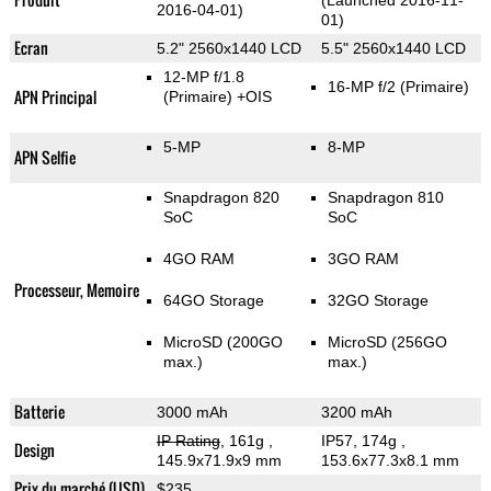
(Launched 2016-11-
2016-04-01)
01)
Ecran
5.2" 2560x1440 LCD
5.5" 2560x1440 LCD
12-MP f/1.8
16-MP f/2
(Primaire)
APN Principal
(Primaire)
+OIS
5-MP
8-MP
APN Selfie
Snapdragon 820
Snapdragon 810
SoC
SoC
4GO RAM
3GO RAM
Processeur, Memoire
64GO Storage
32GO Storage
MicroSD (200GO
MicroSD (256GO
max.)
max.)
Batterie
3000 mAh
3200 mAh
IP Rating
, 161g
,
IP57, 174g
,
Design
145.9x71.9x9 mm
153.6x77.3x8.1 mm
Prix du marché (USD)
$235