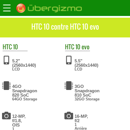
HTC 10 contre HTC 10 evo
HTC
10
HTC
10 evo
5.2"
5.5"
(2560x1440)
(2560x1440)
LCD
LCD
4GO
3GO
Snapdragon
Snapdragon
820 SoC
810 SoC
64GO Storage
32GO Storage
12-MP,
16-MP,
f/1.8,
f/2
OIS
1
Arrière
1