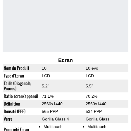
Ecran
Nom du Produit
10
10 evo
Type d'Ecran
LCD
LCD
Taille (Diagonale,
5.2"
5.5"
Pouces)
Ratio écran/appareil
71.1%
70.2%
Définition
2560x1440
2560x1440
Densité (PPP)
565 PPP
534 PPP
Verre
Gorilla Glass 4
Gorilla Glass
Multitouch
Multitouch
Propriété Ecran