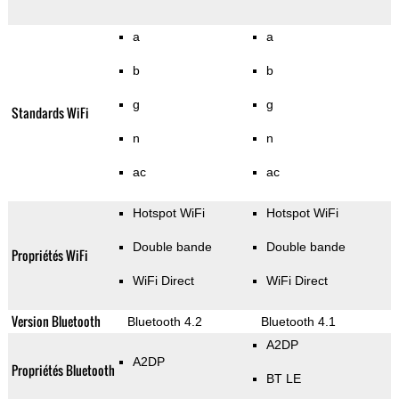
a
a
b
b
g
g
Standards WiFi
n
n
ac
ac
Hotspot WiFi
Hotspot WiFi
Double bande
Double bande
Propriétés WiFi
WiFi Direct
WiFi Direct
Version Bluetooth
Bluetooth 4.2
Bluetooth 4.1
A2DP
A2DP
Propriétés Bluetooth
BT LE