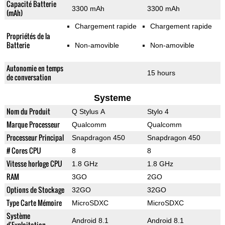
Capacité Batterie
3300 mAh
3300 mAh
(mAh)
Chargement rapide
Chargement rapide
Propriétés de la
Batterie
Non-amovible
Non-amovible
Autonomie en temps
15 hours
de conversation
Systeme
Nom du Produit
Q Stylus A
Stylo 4
Marque Processeur
Qualcomm
Qualcomm
Processeur Principal
Snapdragon 450
Snapdragon 450
# Cores CPU
8
8
Vitesse horloge CPU
1.8 GHz
1.8 GHz
RAM
3GO
2GO
Options de Stockage
32GO
32GO
Type Carte Mémoire
MicroSDXC
MicroSDXC
Système
Android 8.1
Android 8.1
d'Exploitation