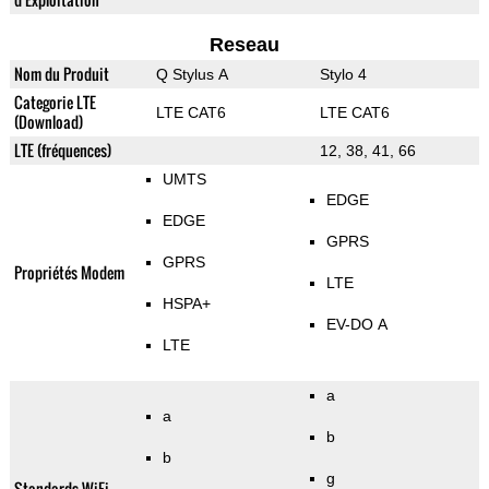
Reseau
Nom du Produit
Q Stylus A
Stylo 4
Categorie LTE
LTE CAT6
LTE CAT6
(Download)
LTE (fréquences)
12, 38, 41, 66
UMTS
EDGE
EDGE
GPRS
GPRS
Propriétés Modem
LTE
HSPA+
EV-DO A
LTE
a
a
b
b
g
Standards WiFi