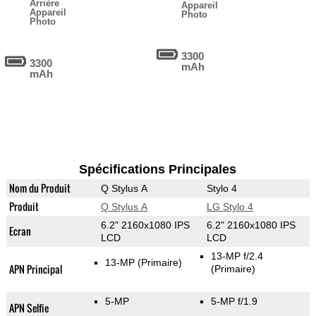
Arrière
Appareil
Appareil
Photo
Photo
3300
3300
mAh
mAh
Spécifications Principales
Nom du Produit
Q Stylus A
Stylo 4
Produit
Q Stylus A
LG Stylo 4
6.2" 2160x1080 IPS
6.2" 2160x1080 IPS
Ecran
LCD
LCD
13-MP f/2.4
13-MP
(Primaire)
APN Principal
(Primaire)
5-MP
5-MP f/1.9
APN Selfie