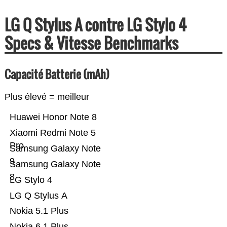
LG Q Stylus A contre LG Stylo 4
Specs & Vitesse Benchmarks
Capacité Batterie (mAh)
Plus élevé = meilleur
Huawei Honor Note 8
Xiaomi Redmi Note 5
Pro
Samsung Galaxy Note
9
Samsung Galaxy Note
8
LG Stylo 4
LG Q Stylus A
Nokia 5.1 Plus
Nokia 6.1 Plus