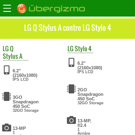
LG Q Stylus A contre LG Stylo 4
LG
Q
LG
Stylo 4
Stylus A
6.2"
(2160x1080)
6.2"
IPS LCD
(2160x1080)
IPS LCD
2GO
Snapdragon
3GO
450 SoC
Snapdragon
32GO Storage
450 SoC
32GO Storage
13-MP,
f/2.4
13-MP
1
1
Arrière