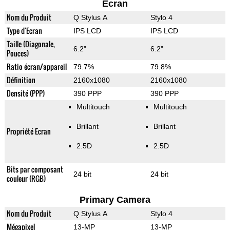
Ecran
Nom du Produit
Q Stylus A
Stylo 4
Type d'Ecran
IPS LCD
IPS LCD
Taille (Diagonale,
6.2"
6.2"
Pouces)
Ratio écran/appareil
79.7%
79.8%
Définition
2160x1080
2160x1080
Densité (PPP)
390 PPP
390 PPP
Multitouch
Multitouch
Brillant
Brillant
Propriété Ecran
2.5D
2.5D
Bits par composant
24 bit
24 bit
couleur (RGB)
Primary Camera
Nom du Produit
Q Stylus A
Stylo 4
Mégapixel
13-MP
13-MP