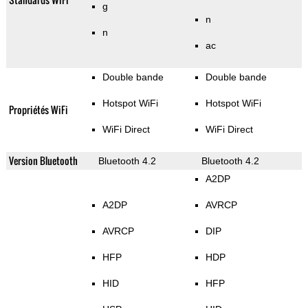
g
n
n
ac
Double bande
Double bande
Hotspot WiFi
Hotspot WiFi
Propriétés WiFi
WiFi Direct
WiFi Direct
Version Bluetooth
Bluetooth 4.2
Bluetooth 4.2
A2DP
A2DP
AVRCP
AVRCP
DIP
HFP
HDP
HID
HFP