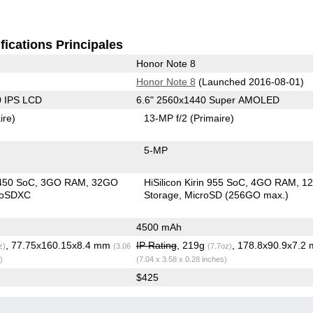
fications Principales
Honor Note 8
Honor Note 8
(Launched 2016-08-01)
0 IPS LCD
6.6" 2560x1440 Super AMOLED
ire)
13-MP f/2
(Primaire)
5-MP
450 SoC
3GO RAM
32GO
HiSilicon Kirin 955 SoC
4GO RAM
1
roSDXC
Storage
MicroSD (256GO max.)
4500 mAh
, 77.75x160.15x8.4 mm
IP Rating
, 219g
, 178.8x90.9x7.2
z)
(3.06
(7.7oz)
)
(7.04 x 3.58 x 0.28 inches)
$425