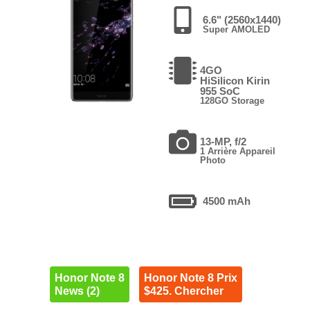
6.6" (2560x1440)
Super AMOLED
4GO
HiSilicon Kirin
955 SoC
128GO Storage
13-MP, f/2
1 Arrière Appareil
Photo
4500 mAh
Honor Note 8
Honor Note 8 Prix
News (2)
$425. Chercher