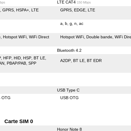
LTE CAT4
bps
150 Mbps
E
GPRS
HSPA+
LTE
GPRS
EDGE
LTE
a
b
g
n
ac
e
Hotspot WiFi
WiFi Direct
Hotspot WiFi
Double bande
WiFi Dir
Bluetooth 4.2
P
HFP
HID
HSP
BT LE
A2DP
BT LE
BT EDR
AN
PBAP/PAB
SPP
USB Type C
B OTG
USB OTG
Carte SIM 0
Honor Note 8