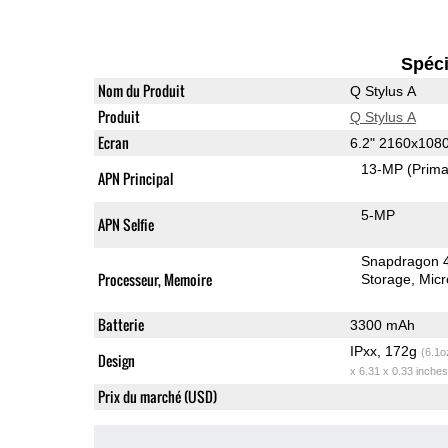
Spéci
Nom du Produit
Q Stylus A
Produit
Q Stylus A
Ecran
6.2" 2160x108
13-MP
(Prima
APN Principal
5-MP
APN Selfie
Snapdragon 
Processeur, Memoire
Storage
Mic
Batterie
3300 mAh
IPxx, 172g
(6.1o
Design
x 6.31 x 0.33 inches
Prix du marché (USD)