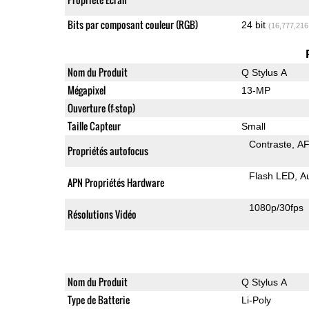
Bits par composant couleur (RGB)
24 bit
(16,777,216
Nom du Produit
Q Stylus A
Mégapixel
13-MP
Ouverture (f-stop)
Taille Capteur
Small
Contraste
AF
Propriétés autofocus
Flash LED
A
APN Propriétés Hardware
1080p/30fps
Résolutions Vidéo
Nom du Produit
Q Stylus A
Type de Batterie
Li-Poly