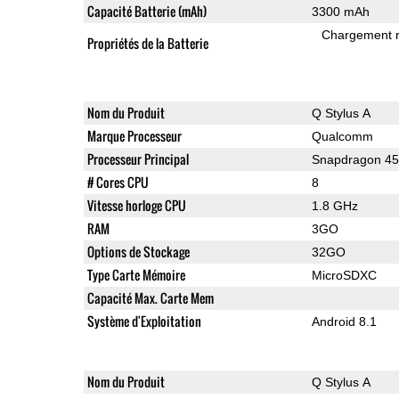
Capacité Batterie (mAh)
3300 mAh
Chargement 
Propriétés de la Batterie
Nom du Produit
Q Stylus A
Marque Processeur
Qualcomm
Processeur Principal
Snapdragon 4
# Cores CPU
8
Vitesse horloge CPU
1.8 GHz
RAM
3GO
Options de Stockage
32GO
Type Carte Mémoire
MicroSDXC
Capacité Max. Carte Mem
Système d'Exploitation
Android 8.1
Nom du Produit
Q Stylus A