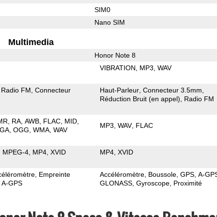
SIM0
Nano SIM
Multimedia
Honor Note 8
VIBRATION
MP3
WAV
Radio FM
Connecteur
Haut-Parleur
Connecteur 3.5mm
Réduction Bruit (en appel)
Radio FM
MR
RA
AWB
FLAC
MID
MP3
WAV
FLAC
GA
OGG
WMA
WAV
MPEG-4
MP4
XVID
MP4
XVID
céléromètre
Empreinte
Accéléromètre
Boussole
GPS
A-GP
A-GPS
GLONASS
Gyroscope
Proximité