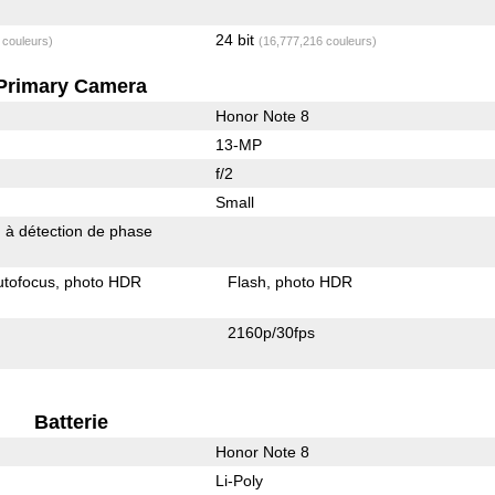
24 bit
 couleurs)
(16,777,216 couleurs)
Primary Camera
Honor Note 8
13-MP
f/2
Small
 à détection de phase
utofocus
photo HDR
Flash
photo HDR
2160p/30fps
Batterie
Honor Note 8
Li-Poly