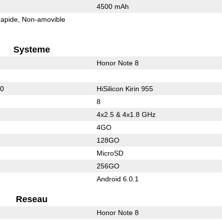
4500 mAh
rapide
Non-amovible
Systeme
Honor Note 8
50
HiSilicon Kirin 955
8
4x2.5 & 4x1.8 GHz
4GO
128GO
MicroSD
256GO
Android 6.0.1
Reseau
Honor Note 8