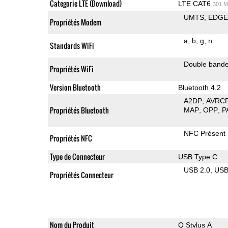
Categorie LTE (Download)
LTE CAT6
301 M
UMTS
EDG
Propriétés Modem
a
b
g
n
Standards WiFi
Double band
Propriétés WiFi
Version Bluetooth
Bluetooth 4.2
A2DP
AVRC
Propriétés Bluetooth
MAP
OPP
P
NFC Présent
Propriétés NFC
Type de Connecteur
USB Type C
USB 2.0
US
Propriétés Connecteur
Nom du Produit
Q Stylus A