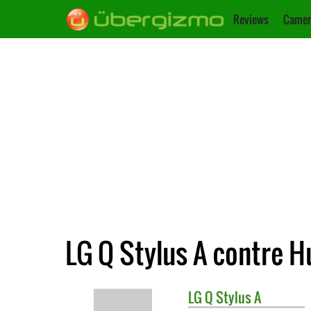
Reviews
Camer
LG Q Stylus A contre 
LG
Q Stylus A