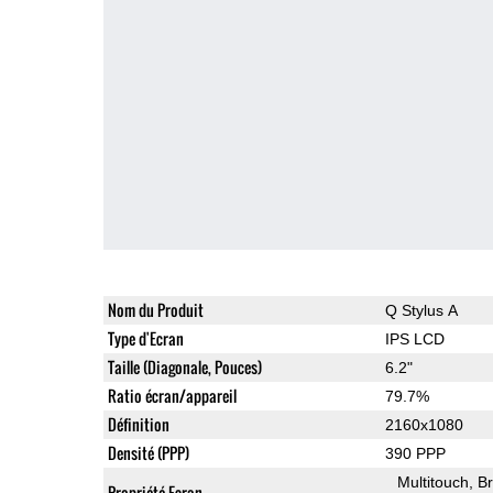
Nom du Produit
Q Stylus A
Type d'Ecran
IPS LCD
Taille (Diagonale, Pouces)
6.2"
Ratio écran/appareil
79.7%
Définition
2160x1080
Densité (PPP)
390 PPP
Multitouch
Br
Propriété Ecran