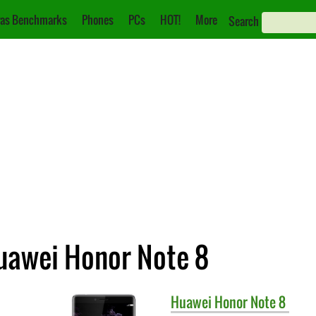
as Benchmarks
Phones
PCs
HOT!
More
Search
Huawei Honor Note 8
Huawei
Honor Note 8