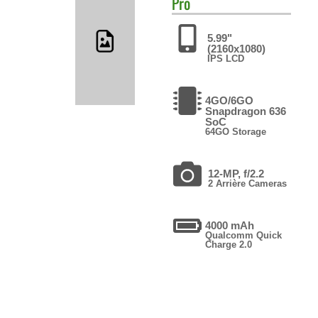
Pro
5.99"
(2160x1080)
IPS LCD
4GO/6GO
Snapdragon 636
SoC
64GO Storage
12-MP, f/2.2
2 Arrière Cameras
4000 mAh
Qualcomm Quick
Charge 2.0