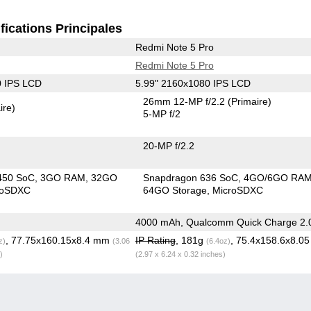
fications Principales
Redmi Note 5 Pro
Redmi Note 5 Pro
0 IPS LCD
5.99" 2160x1080 IPS LCD
26mm 12-MP f/2.2
(Primaire)
ire)
5-MP f/2
20-MP f/2.2
450 SoC
3GO RAM
32GO
Snapdragon 636 SoC
4GO/6GO RA
roSDXC
64GO Storage
MicroSDXC
4000 mAh, Qualcomm Quick Charge 2.
, 77.75x160.15x8.4 mm
IP Rating
, 181g
, 75.4x158.6x8.0
z)
(3.06
(6.4oz)
)
(2.97 x 6.24 x 0.32 inches)