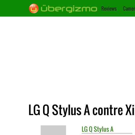
Reviews
Camer
LG Q Stylus A contre 
LG
Q Stylus A