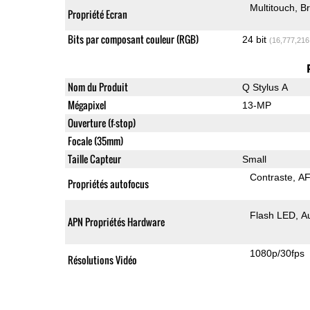
Multitouch
Br
Propriété Ecran
Bits par composant couleur (RGB)
24 bit
(16,777,216
Nom du Produit
Q Stylus A
Mégapixel
13-MP
Ouverture (f-stop)
Focale (35mm)
Taille Capteur
Small
Contraste
AF
Propriétés autofocus
Flash LED
A
APN Propriétés Hardware
1080p/30fps
Résolutions Vidéo