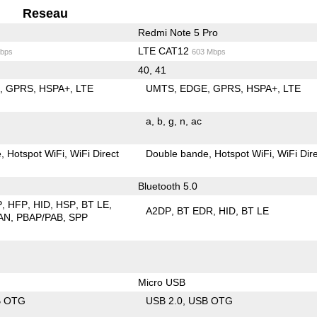
Reseau
Redmi Note 5 Pro
LTE CAT12
bps
603 Mbps
40, 41
E
GPRS
HSPA+
LTE
UMTS
EDGE
GPRS
HSPA+
LTE
a
b
g
n
ac
e
Hotspot WiFi
WiFi Direct
Double bande
Hotspot WiFi
WiFi Dir
Bluetooth 5.0
P
HFP
HID
HSP
BT LE
A2DP
BT EDR
HID
BT LE
AN
PBAP/PAB
SPP
Micro USB
B OTG
USB 2.0
USB OTG