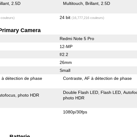
illant
2.5D
Multitouch
Brillant
2.5D
24 bit
 couleurs)
(16,777,216 couleurs)
Primary Camera
Redmi Note 5 Pro
12-MP
f/2.2
26mm
Small
 à détection de phase
Contraste
AF à détection de phase
Double Flash LED
Flash LED
Autofo
utofocus
photo HDR
photo HDR
1080p/30fps
Batterie