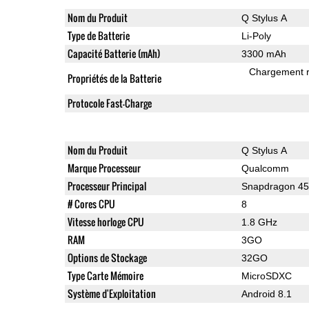
Nom du Produit
Q Stylus A
Type de Batterie
Li-Poly
Capacité Batterie (mAh)
3300 mAh
Chargement 
Propriétés de la Batterie
Protocole Fast-Charge
Nom du Produit
Q Stylus A
Marque Processeur
Qualcomm
Processeur Principal
Snapdragon 4
# Cores CPU
8
Vitesse horloge CPU
1.8 GHz
RAM
3GO
Options de Stockage
32GO
Type Carte Mémoire
MicroSDXC
Système d'Exploitation
Android 8.1