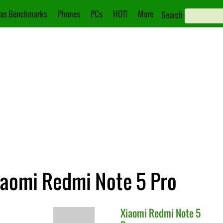
as Benchmarks
Phones
PCs
HOT!
More
Search
Xiaomi Redmi Note 5 Pro
Xiaomi
Redmi Note 5