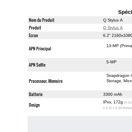
Spéci
Nom du Produit
Q Stylus A
Produit
Q Stylus A
Ecran
6.2" 2160x108
13-MP
(Prima
APN Principal
5-MP
APN Selfie
Snapdragon 
Processeur, Memoire
Storage
Mic
Batterie
3300 mAh
IPxx, 172g
(6.1o
Design
x 6.31 x 0.33 inches