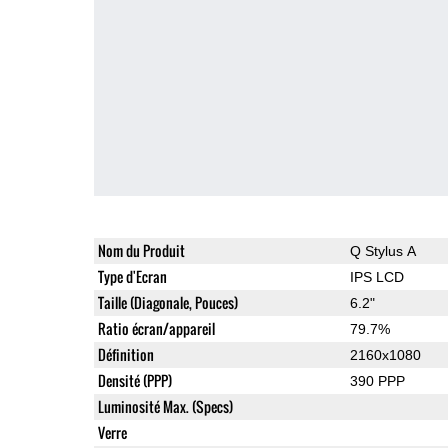
Nom du Produit
Q Stylus A
Type d'Ecran
IPS LCD
Taille (Diagonale, Pouces)
6.2"
Ratio écran/appareil
79.7%
Définition
2160x1080
Densité (PPP)
390 PPP
Luminosité Max. (Specs)
Verre