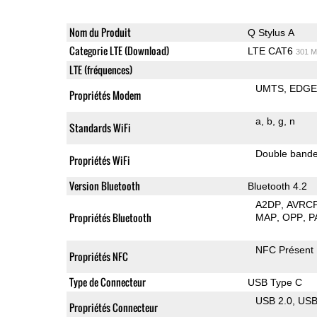
Nom du Produit
Q Stylus A
Categorie LTE (Download)
LTE CAT6
301 M
LTE (fréquences)
UMTS
EDG
Propriétés Modem
a
b
g
n
Standards WiFi
Double band
Propriétés WiFi
Version Bluetooth
Bluetooth 4.2
A2DP
AVRC
Propriétés Bluetooth
MAP
OPP
P
NFC Présent
Propriétés NFC
Type de Connecteur
USB Type C
USB 2.0
US
Propriétés Connecteur